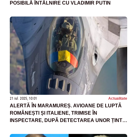
POSIBILĂ ÎNTÂLNIRE CU VLADIMIR PUTIN
21 iul. 2025, 10:01
Actualitate
ALERTĂ ÎN MARAMUREȘ. AVIOANE DE LUPTĂ
ROMÂNEȘTI ȘI ITALIENE, TRIMISE ÎN
INSPECTARE, DUPĂ DETECTAREA UNOR ȚINTE
AERIENE LA GRANIȚA UCRAINEI SPRE
ROMÂNIA