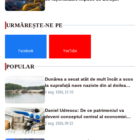
URMĂREȘTE-NE PE
Facebook
YouTube
POPULAR
Dunărea a secat atât de mult încât a scos
la suprafață nave naziste din al doilea
război mondial
1 aug. 2026, 23:10
Daniel Udrescu: De ce patrimoniul va
deveni conceptul central al economiei
viitoare?
2 aug. 2026, 09:22