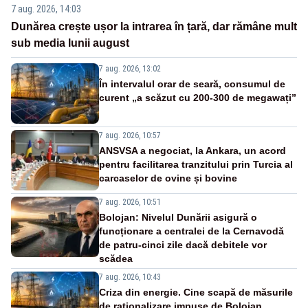
7 aug. 2026, 14:03
Dunărea crește ușor la intrarea în țară, dar rămâne mult
sub media lunii august
7 aug. 2026, 13:02
În intervalul orar de seară, consumul de
curent „a scăzut cu 200-300 de megawați”
7 aug. 2026, 10:57
ANSVSA a negociat, la Ankara, un acord
pentru facilitarea tranzitului prin Turcia al
carcaselor de ovine și bovine
7 aug. 2026, 10:51
Bolojan: Nivelul Dunării asigură o
funcționare a centralei de la Cernavodă
de patru-cinci zile dacă debitele vor
scădea
7 aug. 2026, 10:43
Criza din energie. Cine scapă de măsurile
de raționalizare impuse de Bolojan