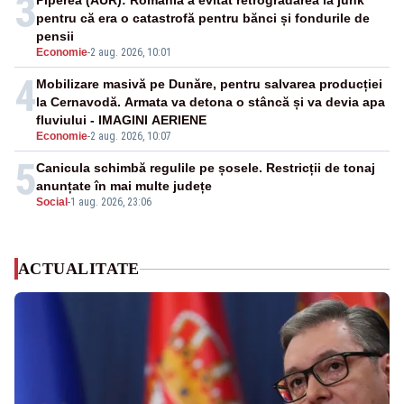
3
Piperea (AUR): România a evitat retrogradarea la junk
pentru că era o catastrofă pentru bănci și fondurile de
pensii
Economie
-
2 aug. 2026, 10:01
4
Mobilizare masivă pe Dunăre, pentru salvarea producției
la Cernavodă. Armata va detona o stâncă și va devia apa
fluviului - IMAGINI AERIENE
Economie
-
2 aug. 2026, 10:07
5
Canicula schimbă regulile pe șosele. Restricții de tonaj
anunțate în mai multe județe
Social
-
1 aug. 2026, 23:06
ACTUALITATE