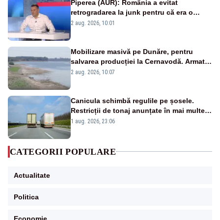
Piperea (AUR): România a evitat
retrogradarea la junk pentru că era o
catastrofă pentru bănci și fondurile de
2 aug. 2026, 10:01
pensii
Mobilizare masivă pe Dunăre, pentru
salvarea producției la Cernavodă. Armata
va detona o stâncă și va devia apa
2 aug. 2026, 10:07
fluviului - IMAGINI AERIENE
Canicula schimbă regulile pe șosele.
Restricții de tonaj anunțate în mai multe
județe
1 aug. 2026, 23:06
CATEGORII POPULARE
Actualitate
Politica
Economie