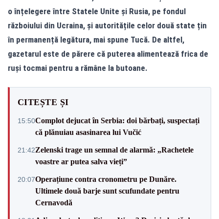
o înțelegere între Statele Unite și Rusia, pe fondul
războiului din Ucraina, și autoritățile celor două state țin
în permanență legătura, mai spune Tucă. De altfel,
gazetarul este de părere că puterea alimentează frica de
ruși tocmai pentru a rămâne la butoane.
CITEȘTE ȘI
Complot dejucat în Serbia: doi bărbați, suspectați
15:50
că plănuiau asasinarea lui Vučić
Zelenski trage un semnal de alarmă: „Rachetele
21:42
voastre ar putea salva vieți”
Operațiune contra cronometru pe Dunăre.
20:07
Ultimele două barje sunt scufundate pentru
Cernavodă