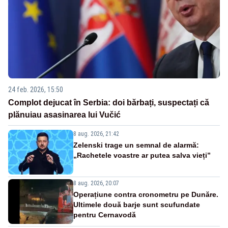
24 feb. 2026, 15:50
Complot dejucat în Serbia: doi bărbați, suspectați că
plănuiau asasinarea lui Vučić
8 aug. 2026, 21:42
Zelenski trage un semnal de alarmă:
„Rachetele voastre ar putea salva vieți”
8 aug. 2026, 20:07
Operațiune contra cronometru pe Dunăre.
Ultimele două barje sunt scufundate
pentru Cernavodă