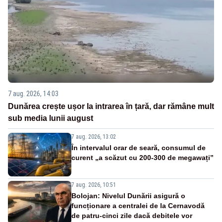
7 aug. 2026, 14:03
Dunărea crește ușor la intrarea în țară, dar rămâne mult
sub media lunii august
7 aug. 2026, 13:02
În intervalul orar de seară, consumul de
curent „a scăzut cu 200-300 de megawați”
7 aug. 2026, 10:51
Bolojan: Nivelul Dunării asigură o
funcționare a centralei de la Cernavodă
de patru-cinci zile dacă debitele vor