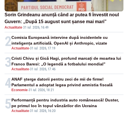
Sorin Grindeanu anunță când ar putea fi învestit noul
Guvern: „După 15 august sunt șanse mai mari”
Actualitate
·
31 iul. 2026, 16:49
2
Comisia Europeană intervine după incidentele cu
inteligența artificială. OpenAI și Anthropic, vizate
Actualitate
-
31 iul. 2026, 17:19
3
Cristi Chivu și Gică Hagi, profund marcați de moartea lui
Franco Baresi: „O legendă a fotbalului mondial”
Actualitate
-
31 iul. 2026, 17:46
4
ANAF șterge datorii pentru zeci de mii de firme!
Parlamentul a adoptat legea privind amnistia fiscală
Economie
-
31 iul. 2026, 18:21
5
Performanță pentru industria auto românească! Duster,
pe primul loc în topul vânzărilor din Ucraina
Actualitate
-
31 iul. 2026, 16:20