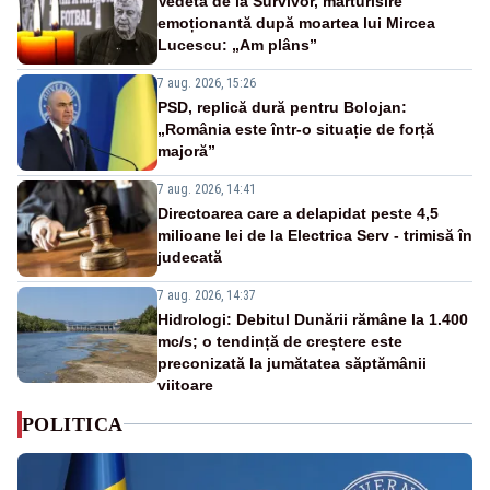
Vedeta de la Survivor, mărturisire
emoționantă după moartea lui Mircea
Lucescu: „Am plâns”
7 aug. 2026, 15:26
PSD, replică dură pentru Bolojan:
„România este într-o situație de forță
majoră”
7 aug. 2026, 14:41
Directoarea care a delapidat peste 4,5
milioane lei de la Electrica Serv - trimisă în
judecată
7 aug. 2026, 14:37
Hidrologi: Debitul Dunării rămâne la 1.400
mc/s; o tendință de creștere este
preconizată la jumătatea săptămânii
viitoare
POLITICA