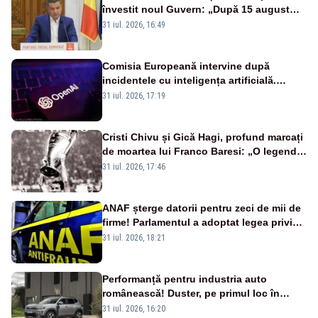
învestit noul Guvern: „După 15 august
sunt șanse mai mari”
31 iul. 2026, 16:49
Comisia Europeană intervine după
incidentele cu inteligența artificială.
OpenAI și Anthropic, vizate
31 iul. 2026, 17:19
Cristi Chivu și Gică Hagi, profund marcați
de moartea lui Franco Baresi: „O legendă
a fotbalului mondial”
31 iul. 2026, 17:46
ANAF șterge datorii pentru zeci de mii de
firme! Parlamentul a adoptat legea privind
amnistia fiscală
31 iul. 2026, 18:21
Performanță pentru industria auto
românească! Duster, pe primul loc în
topul vânzărilor din Ucraina
31 iul. 2026, 16:20