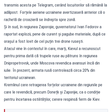
transmis acesta pe Telegram, cerând locuitorilor să rămână la
adăpost. Forțele aeriene ucrainene avertizaseră anterior că o
rachetă de croazieră se îndrepta spre zonă.
Și în sud, în regiunea Zaporojie, guvernatorul Ivan Fedorov a
raportat explozii, pene de curent și pagube materiale, după ce
orașul a fost lovit de cel puțin trei drone rusești.
Atacul vine în contextul în care, marți, Kievul a recunoscut
pentru prima dată că trupele ruse au pătruns în regiunea
Dnipropetrovsk, unde Moscova revendica avansuri încă din
iulie. În prezent, armata rusă controlează circa 20% din
teritoriul ucrainean.
Kremlinul cere retragerea forțelor ucrainene din regiunile pe
care le revendică, precum Donețk și Zaporijie, ca o condiție
pentru încetarea ostilităților, cerere respinsă ferm de Kiev.