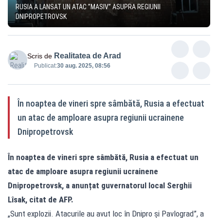
RUSIA A LANSAT UN ATAC ”MASIV” ASUPRA REGIUNII
DNIPROPETROVSK
Realitatea de Arad
Scris de
Publicat:
30 aug. 2025, 08:56
În noaptea de vineri spre sâmbătă, Rusia a efectuat
un atac de amploare asupra regiunii ucrainene
Dnipropetrovsk
În noaptea de vineri spre sâmbătă, Rusia a efectuat un
atac de amploare asupra regiunii ucrainene
Dnipropetrovsk, a anunțat guvernatorul local Serghii
Lîsak, citat de AFP.
„Sunt explozii. Atacurile au avut loc în Dnipro și Pavlograd”, a