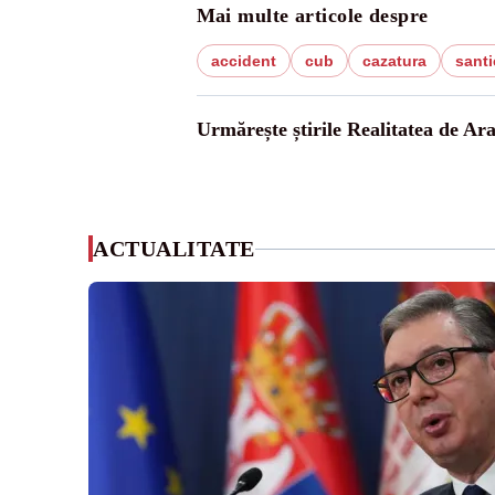
Mai multe articole despre
accident
cub
cazatura
santi
Urmărește știrile Realitatea de Ar
ACTUALITATE