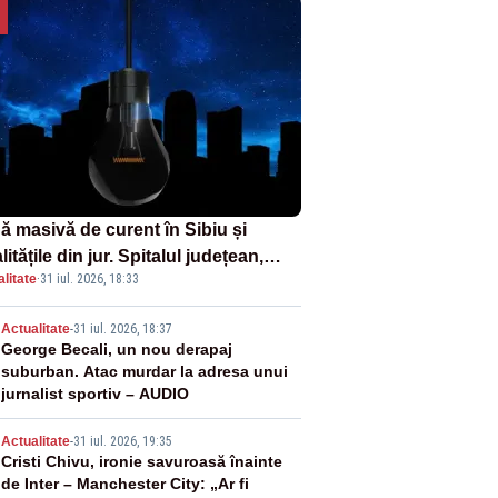
ă masivă de curent în Sibiu și
litățile din jur. Spitalul județean,
litate
·
31 iul. 2026, 18:33
foarele, rețelele de telefonie, grav
ctate
2
Actualitate
-
31 iul. 2026, 18:37
George Becali, un nou derapaj
suburban. Atac murdar la adresa unui
jurnalist sportiv – AUDIO
3
Actualitate
-
31 iul. 2026, 19:35
Cristi Chivu, ironie savuroasă înainte
de Inter – Manchester City: „Ar fi