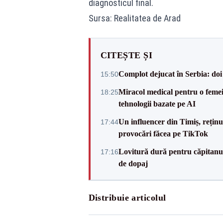
diagnosticul final.
Sursa: Realitatea de Arad
CITEȘTE ȘI
Complot dejucat în Serbia: doi 
15:50
Miracol medical pentru o femeie
18:25
tehnologii bazate pe AI
Un influencer din Timiș, rețin
17:44
provocări făcea pe TikTok
Lovitură dură pentru căpitanul
17:16
de dopaj
Distribuie articolul