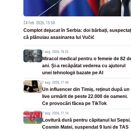
24 feb. 2026, 15:50
Complot dejucat în Serbia: doi bărbați, suspectaț
că plănuiau asasinarea lui Vučić
7 aug. 2026, 18:25
Miracol medical pentru o femeie de 82 d
ani. Și-a recăpătat vederea cu ajutorul
unei tehnologii bazate pe AI
7 aug. 2026, 17:44
Un influencer din Timiș, reținut după un
live urmărit de peste 22.000 de oameni.
Ce provocări făcea pe TikTok
7 aug. 2026, 17:16
Lovitură dură pentru căpitanul lui Sepsi.
Cosmin Matei, suspendat 9 luni de TAS