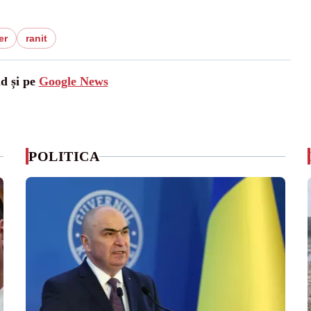
er
ranit
ad și pe
Google News
POLITICA