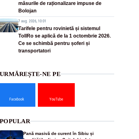
măsurile de raționalizare impuse de
Bolojan
7 aug. 2026, 10:01
Tarifele pentru rovinietă și sistemul
TollRo se aplică de la 1 octombrie 2026.
Ce se schimbă pentru șoferi și
transportatori
URMĂREȘTE-NE PE
Facebook
YouTube
POPULAR
Pană masivă de curent în Sibiu și