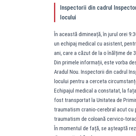
Inspectorii din cadrul Inspecto
locului
În această dimineață, în jurul orei 9
un echipaj medical cu asistent, pentr
ani, care a căzut de la o înălțime de
Din primele informații, este vorba des
Aradul Nou. Inspectorii din cadrul In
locului pentru a cerceta circumstanțe
Echipajul medical a constatat, la faț
fost transportat la Unitatea de Primi
traumatism cranio-cerebral acut cu p
traumatism de coloană cervico-torac
În momentul de față, se așteaptă rezu