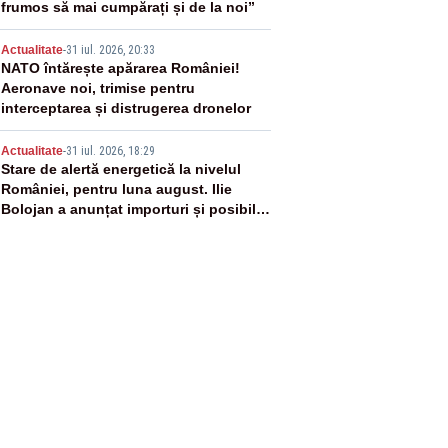
frumos să mai cumpărați și de la noi”
4
Actualitate
-
31 iul. 2026, 20:33
NATO întărește apărarea României!
Aeronave noi, trimise pentru
interceptarea și distrugerea dronelor
5
Actualitate
-
31 iul. 2026, 18:29
Stare de alertă energetică la nivelul
României, pentru luna august. Ilie
Bolojan a anunțat importuri și posibile
restricții – VIDEO