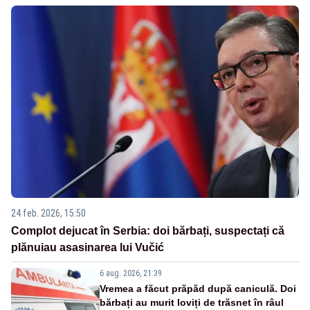
24 feb. 2026, 15:50
Complot dejucat în Serbia: doi bărbați, suspectați că
plănuiau asasinarea lui Vučić
6 aug. 2026, 21:39
Vremea a făcut prăpăd după caniculă. Doi
bărbați au murit loviți de trăsnet în râul