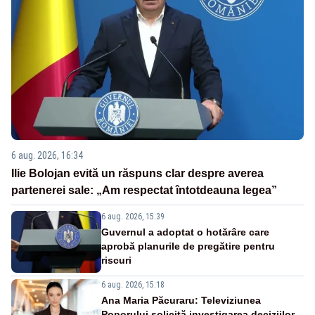
6 aug. 2026, 16:34
Ilie Bolojan evită un răspuns clar despre averea
partenerei sale: „Am respectat întotdeauna legea”
6 aug. 2026, 15:39
Guvernul a adoptat o hotărâre care
aprobă planurile de pregătire pentru
riscuri
6 aug. 2026, 15:18
Ana Maria Păcuraru: Televiziunea
Poporului solicită investigarea deciziilor