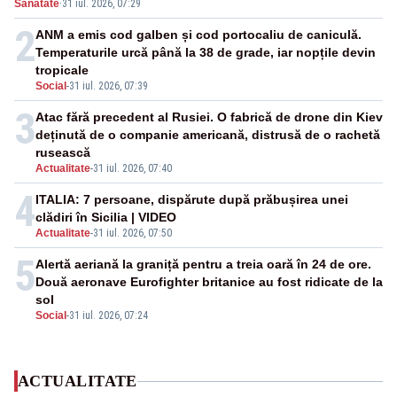
Sanatate
·
31 iul. 2026, 07:29
2
ANM a emis cod galben și cod portocaliu de caniculă.
Temperaturile urcă până la 38 de grade, iar nopțile devin
tropicale
Social
-
31 iul. 2026, 07:39
3
Atac fără precedent al Rusiei. O fabrică de drone din Kiev
deținută de o companie americană, distrusă de o rachetă
rusească
Actualitate
-
31 iul. 2026, 07:40
4
ITALIA: 7 persoane, dispărute după prăbușirea unei
clădiri în Sicilia | VIDEO
Actualitate
-
31 iul. 2026, 07:50
5
Alertă aeriană la graniță pentru a treia oară în 24 de ore.
Două aeronave Eurofighter britanice au fost ridicate de la
sol
Social
-
31 iul. 2026, 07:24
ACTUALITATE