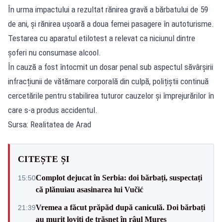
În urma impactului a rezultat rănirea gravă a bărbatului de 59
de ani, și rănirea ușoară a doua femei pasagere în autoturisme.
Testarea cu aparatul etilotest a relevat ca niciunul dintre
șoferi nu consumase alcool.
În cauză a fost întocmit un dosar penal sub aspectul săvârșirii
infracțiunii de vătămare corporală din culpă, polițiștii continuă
cercetările pentru stabilirea tuturor cauzelor și împrejurărilor în
care s-a produs accidentul.
Sursa: Realitatea de Arad
CITEȘTE ȘI
Complot dejucat în Serbia: doi bărbați, suspectați
15:50
că plănuiau asasinarea lui Vučić
Vremea a făcut prăpăd după caniculă. Doi bărbați
21:39
au murit loviți de trăsnet în râul Mureș