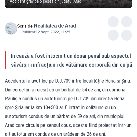
Accident grav pe o șosea din județul Arad
Realitatea de Arad
Scris de
Publicat:
12 sept. 2022, 11:25
În cauză a fost întocmit un dosar penal sub aspectul
săvârșirii infracțiunii de vătămare corporală din culpă
Accidentul a avut loc pe D.J.709 între localitățile Horia și Șiria.
Din cercetări a reieșit că un bărbat de 54 de ani, din comuna
Pauliș a condus un autoturism pe D.J.709 din direcția Horia
spre Șiria iar la km 10+500 ar fi intrat în coliziune cu un
autoturism condus de un bărbat de 59 de ani, din municipiul
Arad care circula pe sensul opus, acesta fiind proiectat într-un
alt autoturism condus de un arădean de 26 de ani.