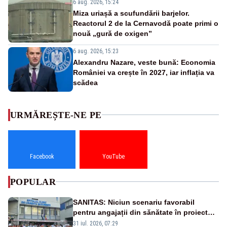
6 aug. 2026, 15:24
Miza uriașă a scufundării barjelor.
Reactorul 2 de la Cernavodă poate primi o
nouă „gură de oxigen”
6 aug. 2026, 15:23
Alexandru Nazare, veste bună: Economia
României va crește în 2027, iar inflația va
scădea
URMĂREȘTE-NE PE
Facebook
YouTube
POPULAR
SANITAS: Niciun scenariu favorabil
pentru angajații din sănătate în proiectul
Legii salarizării
31 iul. 2026, 07:29