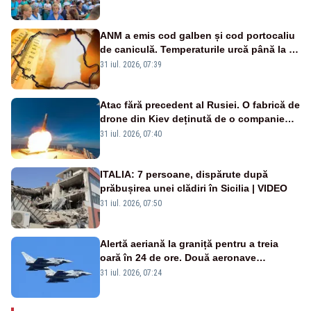
ANM a emis cod galben și cod portocaliu
de caniculă. Temperaturile urcă până la 38
de grade, iar nopțile devin tropicale
31 iul. 2026, 07:39
Atac fără precedent al Rusiei. O fabrică de
drone din Kiev deținută de o companie
americană, distrusă de o rachetă
31 iul. 2026, 07:40
rusească
ITALIA: 7 persoane, dispărute după
prăbușirea unei clădiri în Sicilia | VIDEO
31 iul. 2026, 07:50
Alertă aeriană la graniță pentru a treia
oară în 24 de ore. Două aeronave
Eurofighter britanice au fost ridicate de la
31 iul. 2026, 07:24
sol