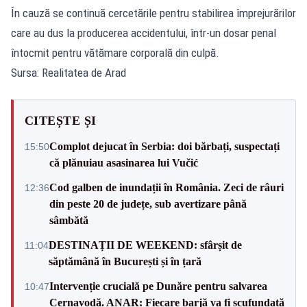
În cauză se continuă cercetările pentru stabilirea împrejurărilor
care au dus la producerea accidentului, într-un dosar penal
întocmit pentru vătămare corporală din culpă.
Sursa: Realitatea de Arad
CITEȘTE ȘI
Complot dejucat în Serbia: doi bărbați, suspectați
15:50
că plănuiau asasinarea lui Vučić
Cod galben de inundații în România. Zeci de râuri
12:36
din peste 20 de județe, sub avertizare până
sâmbătă
DESTINAȚII DE WEEKEND: sfârșit de
11:04
săptămână în București și în țară
Intervenție crucială pe Dunăre pentru salvarea
10:47
Cernavodă. ANAR: Fiecare barjă va fi scufundată