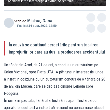
Accident într-o intersecție din Arad. Șofer rănit
Miclauș Dana
Scris de
Publicat:
16 sept. 2022, 18:59
În cauză se continuă cercetările pentru stabilirea
împrejurărilor care au dus la producerea accidentului
Un tânăr din Arad, de 21 de ani, a condus un autoturism pe
Calea Victoriei, spre Piața UTA. A pătruns in intersecție, unde
a intrat in coliziune cu un autoturism condus de o tânără de 20
de ani, din Macea, care se deplasa dinspre Lebăda spre
Podgoria.
În urma impactului, tânărul a fost rănit ușor. Testarea cu
aparatul alcooltest a indicat că niciunul nu consumase alcool.