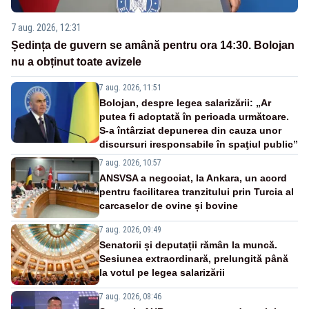
7 aug. 2026, 12:31
Ședința de guvern se amână pentru ora 14:30. Bolojan
nu a obținut toate avizele
7 aug. 2026, 11:51
Bolojan, despre legea salarizării: „Ar
putea fi adoptată în perioada următoare.
S-a întârziat depunerea din cauza unor
discursuri iresponsabile în spaţiul public”
7 aug. 2026, 10:57
ANSVSA a negociat, la Ankara, un acord
pentru facilitarea tranzitului prin Turcia al
carcaselor de ovine și bovine
7 aug. 2026, 09:49
Senatorii și deputații rămân la muncă.
Sesiunea extraordinară, prelungită până
la votul pe legea salarizării
7 aug. 2026, 08:46