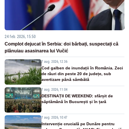
24 feb. 2026, 15:50
Complot dejucat în Serbia: doi bărbați, suspectați că
plănuiau asasinarea lui Vučić
7 aug. 2026, 12:36
Cod galben de inundații în România. Zeci
de râuri din peste 20 de județe, sub
avertizare până sâmbătă
7 aug. 2026, 11:04
DESTINAȚII DE WEEKEND: sfârșit de
săptămână în București și în țară
7 aug. 2026, 10:47
Intervenție crucială pe Dunăre pentru