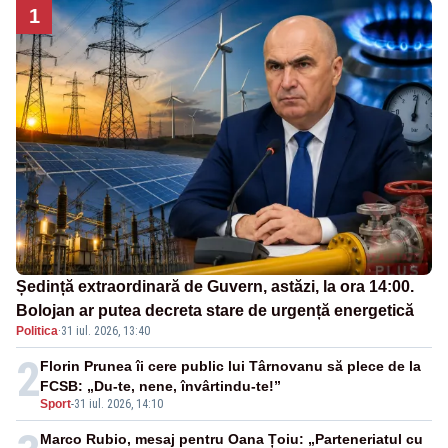
1
Ședință extraordinară de Guvern, astăzi, la ora 14:00.
Bolojan ar putea decreta stare de urgență energetică
Politica
·
31 iul. 2026, 13:40
2
Florin Prunea îi cere public lui Târnovanu să plece de la
FCSB: „Du-te, nene, învârtindu-te!”
Sport
-
31 iul. 2026, 14:10
Marco Rubio, mesaj pentru Oana Țoiu: „Parteneriatul cu