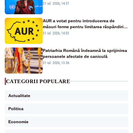
și prețuit”
31 iul. 2026, 14:37
AUR a votat pentru introducerea de
măsuri ferme pentru limitarea răspândirii
virusului pestei porcine africane
31 iul. 2026, 14:55
Patriarhia Română îndeamnă la sprijinirea
persoanele afectate de caniculă
31 iul. 2026, 13:36
CATEGORII POPULARE
Actualitate
Politica
Economie