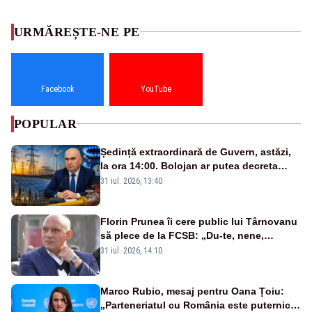
URMĂREȘTE-NE PE
Facebook
YouTube
POPULAR
Ședință extraordinară de Guvern, astăzi,
la ora 14:00. Bolojan ar putea decreta
stare de urgență energetică
31 iul. 2026, 13:40
Florin Prunea îi cere public lui Târnovanu
să plece de la FCSB: „Du-te, nene,
învârtindu-te!”
31 iul. 2026, 14:10
Marco Rubio, mesaj pentru Oana Țoiu:
„Parteneriatul cu România este puternic