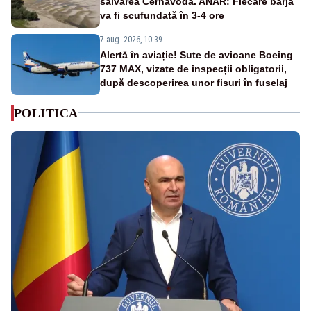
salvarea Cernavodă. ANAR: Fiecare barjă
va fi scufundată în 3-4 ore
7 aug. 2026, 10:39
Alertă în aviație! Sute de avioane Boeing
737 MAX, vizate de inspecții obligatorii,
după descoperirea unor fisuri în fuselaj
POLITICA