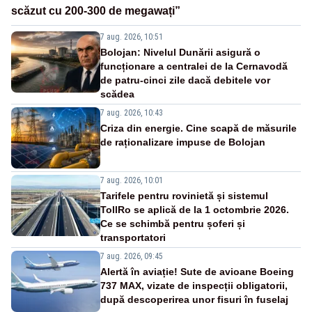
scăzut cu 200-300 de megawați”
7 aug. 2026, 10:51
Bolojan: Nivelul Dunării asigură o
funcționare a centralei de la Cernavodă
de patru-cinci zile dacă debitele vor
scădea
7 aug. 2026, 10:43
Criza din energie. Cine scapă de măsurile
de raționalizare impuse de Bolojan
7 aug. 2026, 10:01
Tarifele pentru rovinietă și sistemul
TollRo se aplică de la 1 octombrie 2026.
Ce se schimbă pentru șoferi și
transportatori
7 aug. 2026, 09:45
Alertă în aviație! Sute de avioane Boeing
737 MAX, vizate de inspecții obligatorii,
după descoperirea unor fisuri în fuselaj