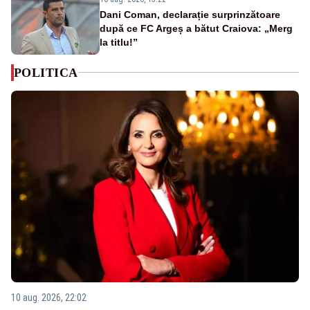
Dani Coman, declarație surprinzătoare
după ce FC Argeș a bătut Craiova: „Merg
la titlu!”
POLITICA
10 aug. 2026, 22:02