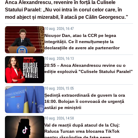
Anca Alexandrescu, revenire în forță la Culisele
Statului Paralel: „Nu voi intra în corul celor care, în
mod abject și mizerabil, îl atacă pe Călin Georgescu.”
10 aug. 2026, 16:47
Nicușor Dan, atac la CCR pe legea
integrității. Ce îl nemulțumește la
declarațiile de avere ale partenerilor
10 aug. 2026, 16:13
20:55 – Anca Alexandrescu revine cu o
ediție explozivă "Culisele Statului Paralel”
10 aug. 2026, 15:05
Ședință extraordinară de guvern la ora
16:00. Bolojan îi convoacă de urgență
astăzi pe miniștrii
10 aug. 2026, 14:58
Val de reacții după atacul de la Cluj:
Raluca Turcan vrea blocarea TikTok
pentru răspândire de fake news