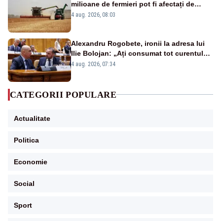
milioane de fermieri pot fi afectați de
strategia pentru conservarea
4 aug. 2026, 08:03
biodiversității
Alexandru Rogobete, ironii la adresa lui
Ilie Bolojan: „Ați consumat tot curentul
urmărind șobolani imaginari”
4 aug. 2026, 07:34
CATEGORII POPULARE
Actualitate
Politica
Economie
Social
Sport