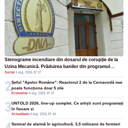
Stenograme incendiare din dosarul de corupție de la
Uzina Mecanică. Prăduirea banilor din programul
Social
·
4 aug. 2026, 07:37
SAFE, interceptată de DNA
2
Șeful "Apelor Române": Reactorul 2 de la Cernavodă mai
poate funcționa doar 5 zile
Economie
-
4 aug. 2026, 07:41
3
UNTOLD 2026, line-up complet. Ce artiști sunt programați
în fiecare zi
Actualitate
-
4 aug. 2026, 07:44
4
Semnal de alarmă în agricultură. 3,5 milioane de fermieri