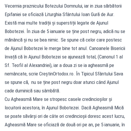
Vecernia praznicului Botezului Domnului, iar in ziua sărbătorii
Epifaniei se oficiază Liturghia Sfântului Ioan Gură de Aur.
Există mai multe tradiții și superstiții legate de Ajunul
Bobotezei. În ziua de 5 ianuarie se ține post negru, adică nu se
mănâncă și nu se bea nimic. Se spune că celor care postesc
de Ajunul Bobotezei le merge bine tot anul. Canoanele Bisericii
învață că în Ajunul Bobotezei se ajunează total, (Canonul 1 al
Sf. Teofil al Alexandriei), iar a doua zi se ia agheasmă pe
nemâncate, scrie CreştinOrtodox.ro. În Tipicul Sfântului Sava
se spune că, nu se ține post negru doar atunci când Ajunul
cade duminică sau sâmbătă.
Cu Agheasmă Mare se stropesc casele credincioșilor și
locuitorii acestora, în Ajunul Bobotezei. Dacă Agheasmă Mică
se poate săvârși ori de câte ori credincioșii doresc acest lucru,
Agheasmă Mare se oficiază de două ori pe an, pe 5 ianuarie, în