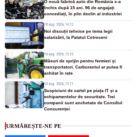
O nouă fabrică auto din România s-a
închis după 15 ani. 96 de angajați
concediați, în plin declin al industriei
10 aug. 2026, 14:12
Noi discuții tehnice pe tema legii
salarizării, la Palatul Cotroceni
10 aug. 2026, 13:33
Măsuri de sprijin pentru fermieri și
transportatori. Carburantul ar putea fi
achitat în rate
10 aug. 2026, 13:11
Suspiciuni de cartel pe piața IT și a
echipamentelor de securitate. Trei
companii sunt anchetate de Consiliul
Concurenței
URMĂREȘTE-NE PE