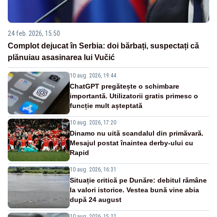
24 feb. 2026, 15:50
Complot dejucat în Serbia: doi bărbați, suspectați că
plănuiau asasinarea lui Vučić
10 aug. 2026, 19:44
ChatGPT pregătește o schimbare
importantă. Utilizatorii gratis primesc o
funcție mult așteptată
10 aug. 2026, 17:20
Dinamo nu uită scandalul din primăvară.
Mesajul postat înaintea derby-ului cu
Rapid
10 aug. 2026, 16:31
Situație critică pe Dunăre: debitul rămâne
la valori istorice. Vestea bună vine abia
după 24 august
10 aug. 2026, 15:22