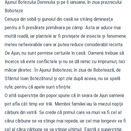
Ajunul Botezului Domnului și pe 6 ianuarie, în ziua praznicului
Boboteze
Cenuşa din sobă şi gunoiul din casă se strâng dimineaţa
pentru a fi presărate primăvara pe câmp. Asta ar aduce mai
multă roadă, iar plantele ar fi protejate de insecte și fenomene
meteo nefavorabile care ar putea reduce considerabil recolta
De Ajun, nu sunt permise certurile în casă. Oamenii trebuie să
încerce să evite conflictele şi nu se dă nimic cu împrumut, nici
măcar jăratec. În Ajunul Bobotezei, în ziua de Bobotează, de
Sfântul Ioan Botezătorul şi opt zile după aceea, nu se spală
rufe, pentru că apele sunt sfinţite.
O altă superstiție din popor spune că în seara de Ajun oamenii
pot afla cât timp vor trăi. Membrii familiei iau la miezul nopţii
cărbuni din vatră. Se crede că primul care va muri va fi cel al
cărui cărbune se va stinge mai repede, iar cel mai longeviv va fi
cel al cărui cărbune se va stinge ultimul. Există o superstiție