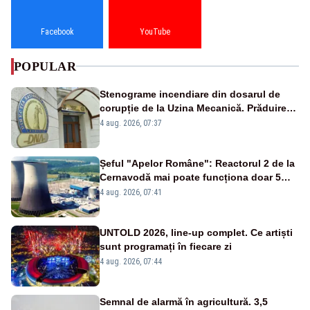
Facebook
YouTube
POPULAR
Stenograme incendiare din dosarul de
corupție de la Uzina Mecanică. Prăduirea
banilor din programul SAFE, interceptată
4 aug. 2026, 07:37
de DNA
Șeful "Apelor Române": Reactorul 2 de la
Cernavodă mai poate funcționa doar 5
zile
4 aug. 2026, 07:41
UNTOLD 2026, line-up complet. Ce artiști
sunt programați în fiecare zi
4 aug. 2026, 07:44
Semnal de alarmă în agricultură. 3,5