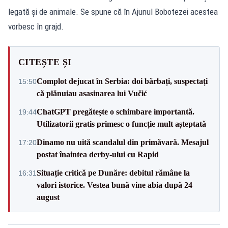
legată și de animale. Se spune că în Ajunul Bobotezei acestea
vorbesc în grajd.
CITEȘTE ȘI
Complot dejucat în Serbia: doi bărbați, suspectați
15:50
că plănuiau asasinarea lui Vučić
ChatGPT pregătește o schimbare importantă.
19:44
Utilizatorii gratis primesc o funcție mult așteptată
Dinamo nu uită scandalul din primăvară. Mesajul
17:20
postat înaintea derby-ului cu Rapid
Situație critică pe Dunăre: debitul rămâne la
16:31
valori istorice. Vestea bună vine abia după 24
august