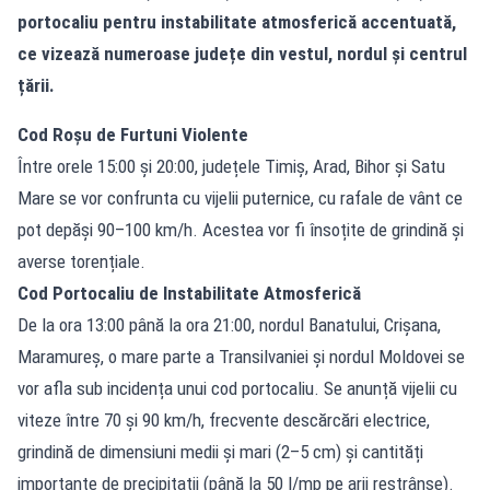
portocaliu pentru instabilitate atmosferică accentuată,
ce vizează numeroase județe din vestul, nordul și centrul
țării.
Cod Roșu de Furtuni Violente
Între orele 15:00 și 20:00, județele Timiș, Arad, Bihor și Satu
Mare se vor confrunta cu vijelii puternice, cu rafale de vânt ce
pot depăși 90–100 km/h. Acestea vor fi însoțite de grindină și
averse torențiale.
Cod Portocaliu de Instabilitate Atmosferică
De la ora 13:00 până la ora 21:00, nordul Banatului, Crișana,
Maramureș, o mare parte a Transilvaniei și nordul Moldovei se
vor afla sub incidența unui cod portocaliu. Se anunță vijelii cu
viteze între 70 și 90 km/h, frecvente descărcări electrice,
grindină de dimensiuni medii și mari (2–5 cm) și cantități
importante de precipitații (până la 50 l/mp pe arii restrânse).