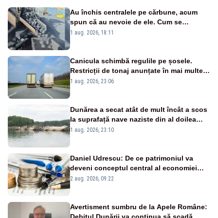
Au închis centralele pe cărbune, acum
spun că au nevoie de ele. Cum se
pasează vina în plină criză energetică
1 aug. 2026, 18:11
Canicula schimbă regulile pe șosele.
Restricții de tonaj anunțate în mai multe
județe
1 aug. 2026, 23:06
Dunărea a secat atât de mult încât a scos
la suprafață nave naziste din al doilea
război mondial
1 aug. 2026, 23:10
Daniel Udrescu: De ce patrimoniul va
deveni conceptul central al economiei
viitoare?
2 aug. 2026, 09:22
Avertisment sumbru de la Apele Române:
Debitul Dunării va continua să scadă.