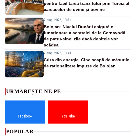
pentru facilitarea tranzitului prin Turcia al
carcaselor de ovine și bovine
7 aug. 2026, 10:51
Bolojan: Nivelul Dunării asigură o
funcționare a centralei de la Cernavodă
de patru-cinci zile dacă debitele vor
scădea
7 aug. 2026, 10:43
Criza din energie. Cine scapă de măsurile
de raționalizare impuse de Bolojan
URMĂREȘTE-NE PE
Facebook
YouTube
POPULAR