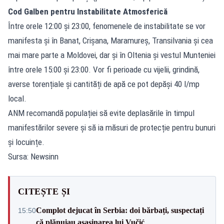
Cod Galben pentru Instabilitate Atmosferică
Între orele 12:00 și 23:00, fenomenele de instabilitate se vor
manifesta și în Banat, Crișana, Maramureș, Transilvania și cea
mai mare parte a Moldovei, dar și în Oltenia și vestul Munteniei
între orele 15:00 și 23:00. Vor fi perioade cu vijelii, grindină,
averse torențiale și cantități de apă ce pot depăși 40 l/mp
local.
ANM recomandă populației să evite deplasările în timpul
manifestărilor severe și să ia măsuri de protecție pentru bunuri
și locuințe.
Sursa: Newsinn
CITEȘTE ȘI
Complot dejucat în Serbia: doi bărbați, suspectați
15:50
că plănuiau asasinarea lui Vučić