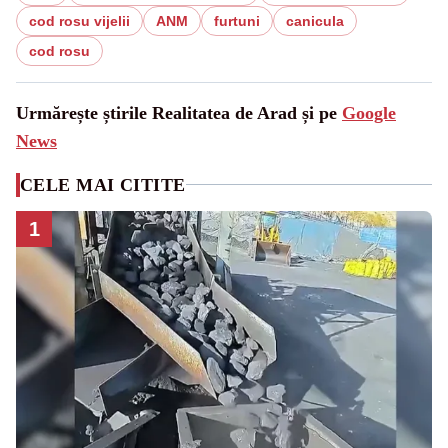
cod rosu vijelii
ANM
furtuni
canicula
cod rosu
Urmărește știrile Realitatea de Arad și pe
Google
News
CELE MAI CITITE
1