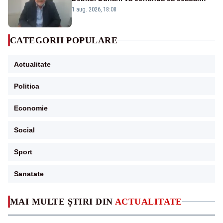
Cernavodă s-ar putea închide în 4 zile
1 aug. 2026, 18:08
CATEGORII POPULARE
Actualitate
Politica
Economie
Social
Sport
Sanatate
MAI MULTE ȘTIRI DIN
ACTUALITATE