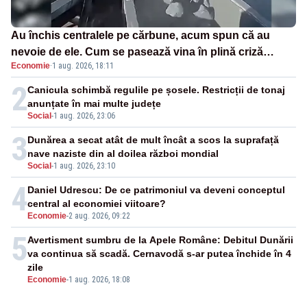
Au închis centralele pe cărbune, acum spun că au
nevoie de ele. Cum se pasează vina în plină criză
Economie
·
1 aug. 2026, 18:11
energetică
2
Canicula schimbă regulile pe șosele. Restricții de tonaj
anunțate în mai multe județe
Social
-
1 aug. 2026, 23:06
3
Dunărea a secat atât de mult încât a scos la suprafață
nave naziste din al doilea război mondial
Social
-
1 aug. 2026, 23:10
4
Daniel Udrescu: De ce patrimoniul va deveni conceptul
central al economiei viitoare?
Economie
-
2 aug. 2026, 09:22
5
Avertisment sumbru de la Apele Române: Debitul Dunării
va continua să scadă. Cernavodă s-ar putea închide în 4
zile
Economie
-
1 aug. 2026, 18:08