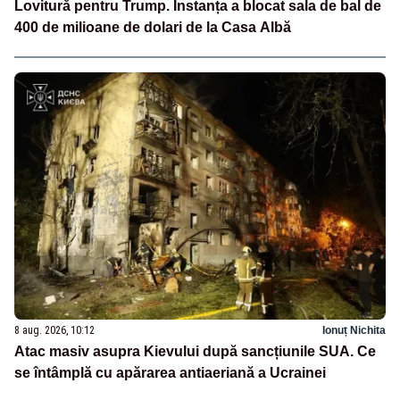
Lovitură pentru Trump. Instanța a blocat sala de bal de
400 de milioane de dolari de la Casa Albă
8 aug. 2026, 10:12
Ionuț Nichita
Atac masiv asupra Kievului după sancțiunile SUA. Ce
se întâmplă cu apărarea antiaeriană a Ucrainei