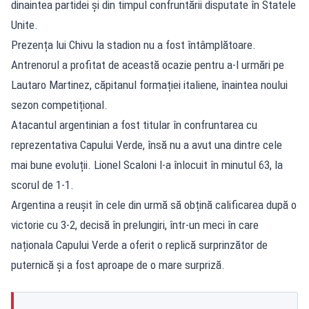
dinaintea partidei și din timpul confruntării disputate în Statele
Unite.
Prezența lui Chivu la stadion nu a fost întâmplătoare.
Antrenorul a profitat de această ocazie pentru a-l urmări pe
Lautaro Martinez, căpitanul formației italiene, înaintea noului
sezon competițional.
Atacantul argentinian a fost titular în confruntarea cu
reprezentativa Capului Verde, însă nu a avut una dintre cele
mai bune evoluții. Lionel Scaloni l-a înlocuit în minutul 63, la
scorul de 1-1.
Argentina a reușit în cele din urmă să obțină calificarea după o
victorie cu 3-2, decisă în prelungiri, într-un meci în care
naționala Capului Verde a oferit o replică surprinzător de
puternică și a fost aproape de o mare surpriză.