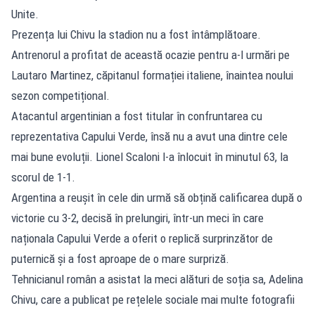
Unite.
Prezența lui Chivu la stadion nu a fost întâmplătoare.
Antrenorul a profitat de această ocazie pentru a-l urmări pe
Lautaro Martinez, căpitanul formației italiene, înaintea noului
sezon competițional.
Atacantul argentinian a fost titular în confruntarea cu
reprezentativa Capului Verde, însă nu a avut una dintre cele
mai bune evoluții. Lionel Scaloni l-a înlocuit în minutul 63, la
scorul de 1-1.
Argentina a reușit în cele din urmă să obțină calificarea după o
victorie cu 3-2, decisă în prelungiri, într-un meci în care
naționala Capului Verde a oferit o replică surprinzător de
puternică și a fost aproape de o mare surpriză.
Tehnicianul român a asistat la meci alături de soția sa, Adelina
Chivu, care a publicat pe rețelele sociale mai multe fotografii