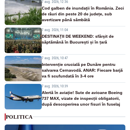
7 aug. 2026, 12:36
Cod galben de inundații în România. Zeci
de râuri din peste 20 de județe, sub
avertizare până sâmbătă
7 aug. 2026, 11:04
DESTINAȚII DE WEEKEND: sfârșit de
săptămână în București și în țară
7 aug. 2026, 10:47
Intervenție crucială pe Dunăre pentru
salvarea Cernavodă. ANAR: Fiecare barjă
va fi scufundată în 3-4 ore
7 aug. 2026, 10:39
Alertă în aviație! Sute de avioane Boeing
737 MAX, vizate de inspecții obligatorii,
după descoperirea unor fisuri în fuselaj
POLITICA