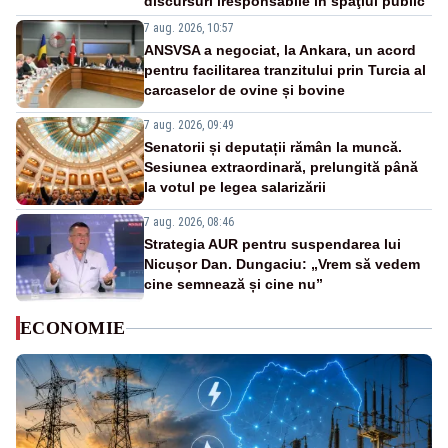
discursuri iresponsabile în spaţiul public”
7 aug. 2026, 10:57
ANSVSA a negociat, la Ankara, un acord
pentru facilitarea tranzitului prin Turcia al
carcaselor de ovine și bovine
7 aug. 2026, 09:49
Senatorii și deputații rămân la muncă.
Sesiunea extraordinară, prelungită până
la votul pe legea salarizării
7 aug. 2026, 08:46
Strategia AUR pentru suspendarea lui
Nicușor Dan. Dungaciu: „Vrem să vedem
cine semnează și cine nu”
ECONOMIE