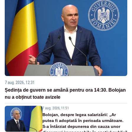
7 aug. 2026, 12:31
Ședința de guvern se amână pentru ora 14:30. Bolojan
nu a obținut toate avizele
7 aug. 2026, 11:51
Bolojan, despre legea salarizării: „Ar
putea fi adoptată în perioada următoare.
S-a întârziat depunerea din cauza unor