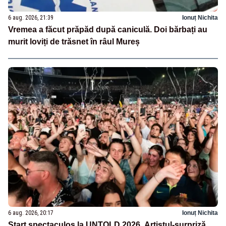
6 aug. 2026, 21:39
Ionuț Nichita
Vremea a făcut prăpăd după caniculă. Doi bărbați au
murit loviți de trăsnet în râul Mureș
6 aug. 2026, 20:17
Ionuț Nichita
Start spectaculos la UNTOLD 2026. Artistul-surpriză