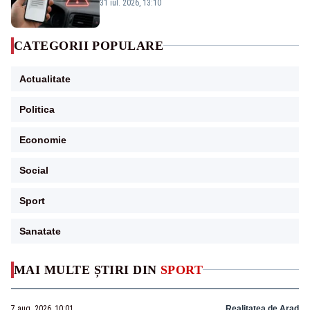
noi metode de fraudă online
31 iul. 2026, 13:10
CATEGORII POPULARE
Actualitate
Politica
Economie
Social
Sport
Sanatate
MAI MULTE ȘTIRI DIN
SPORT
7 aug. 2026, 10:01
Realitatea de Arad