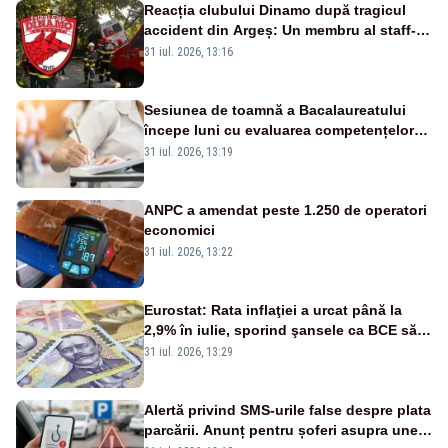
Reacția clubului Dinamo după tragicul
accident din Argeș: Un membru al staff-
ului medical a murit, antrenorul Adrian
31 iul. 2026, 13:16
Ropotan este în spital
Sesiunea de toamnă a Bacalaureatului
începe luni cu evaluarea competențelor
orale la Limba română
31 iul. 2026, 13:19
ANPC a amendat peste 1.250 de operatori
economici
31 iul. 2026, 13:22
Eurostat: Rata inflaţiei a urcat până la
2,9% în iulie, sporind şansele ca BCE să
majoreze dobânda
31 iul. 2026, 13:29
Alertă privind SMS-urile false despre plata
parcării. Anunț pentru șoferi asupra unei