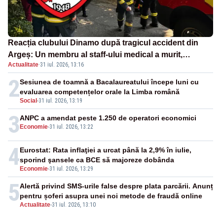
Reacția clubului Dinamo după tragicul accident din
Argeș: Un membru al staff-ului medical a murit,
Actualitate
·
31 iul. 2026, 13:16
antrenorul Adrian Ropotan este în spital
2
Sesiunea de toamnă a Bacalaureatului începe luni cu
evaluarea competențelor orale la Limba română
Social
-
31 iul. 2026, 13:19
3
ANPC a amendat peste 1.250 de operatori economici
Economie
-
31 iul. 2026, 13:22
4
Eurostat: Rata inflaţiei a urcat până la 2,9% în iulie,
sporind şansele ca BCE să majoreze dobânda
Economie
-
31 iul. 2026, 13:29
5
Alertă privind SMS-urile false despre plata parcării. Anunț
pentru șoferi asupra unei noi metode de fraudă online
Actualitate
-
31 iul. 2026, 13:10