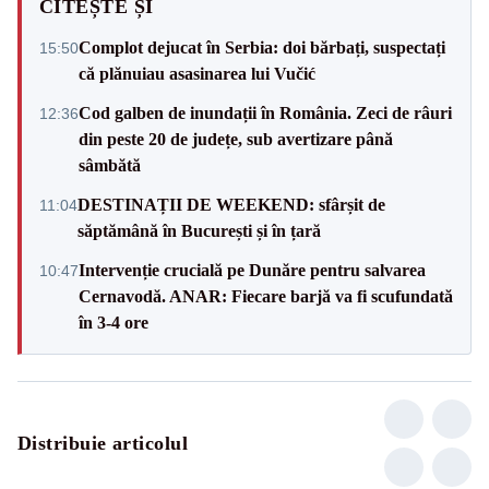
CITEȘTE ȘI
Complot dejucat în Serbia: doi bărbați, suspectați
15:50
că plănuiau asasinarea lui Vučić
Cod galben de inundații în România. Zeci de râuri
12:36
din peste 20 de județe, sub avertizare până
sâmbătă
DESTINAȚII DE WEEKEND: sfârșit de
11:04
săptămână în București și în țară
Intervenție crucială pe Dunăre pentru salvarea
10:47
Cernavodă. ANAR: Fiecare barjă va fi scufundată
în 3-4 ore
Distribuie articolul