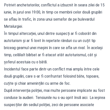
Potrivit anchetatorilor, conflictul a izbucnit în seara zilei de 15
iunie, în jurul orei 19:00, în timp ce membrii celor două grupări
se aflau în trafic, în zona unui semafor de pe bulevardul
Metalurgiei.
În timpul altercației, unul dintre suspecți ar fi coborât din
autoturism și ar fi lovit în repetate rânduri cu un cuțit tip
briceag geamul unei mașini în care se afla un rival. În același
timp, celălalt bărbat ar fi atacat atât autoturismul, cât și
șoferul acestuia cu o bâtă.
Incidentul face parte dintr-un conflict mai amplu între cele
două grupări, care s-ar fi confruntat folosind bâte, topoare,
cuțite și chiar amenințări cu arme de foc.
După intervenția poliției, mai multe persoane implicate au fost
conduse la audieri. Tensiunile nu s-au oprit însă aici. La ieșirea
suspecților din sediul poliției, zeci de persoane asociate