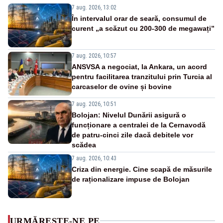
7 aug. 2026, 13:02
În intervalul orar de seară, consumul de
curent „a scăzut cu 200-300 de megawați”
7 aug. 2026, 10:57
ANSVSA a negociat, la Ankara, un acord
pentru facilitarea tranzitului prin Turcia al
carcaselor de ovine și bovine
7 aug. 2026, 10:51
Bolojan: Nivelul Dunării asigură o
funcționare a centralei de la Cernavodă
de patru-cinci zile dacă debitele vor
scădea
7 aug. 2026, 10:43
Criza din energie. Cine scapă de măsurile
de raționalizare impuse de Bolojan
URMĂREȘTE-NE PE