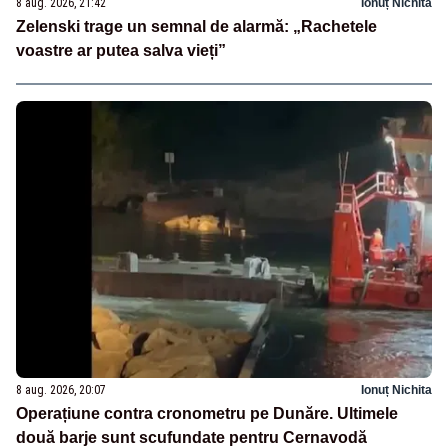
8 aug. 2026, 21:42
Ionuț Nichita
Zelenski trage un semnal de alarmă: „Rachetele
voastre ar putea salva vieți”
8 aug. 2026, 20:07
Ionuț Nichita
Operațiune contra cronometru pe Dunăre. Ultimele
două barje sunt scufundate pentru Cernavodă