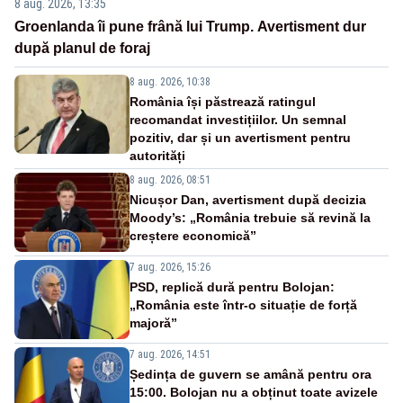
8 aug. 2026, 13:35
Groenlanda îi pune frână lui Trump. Avertisment dur
după planul de foraj
8 aug. 2026, 10:38
România își păstrează ratingul
recomandat investițiilor. Un semnal
pozitiv, dar și un avertisment pentru
autorități
8 aug. 2026, 08:51
Nicușor Dan, avertisment după decizia
Moody’s: „România trebuie să revină la
creștere economică”
7 aug. 2026, 15:26
PSD, replică dură pentru Bolojan:
„România este într-o situație de forță
majoră”
7 aug. 2026, 14:51
Ședința de guvern se amână pentru ora
15:00. Bolojan nu a obținut toate avizele