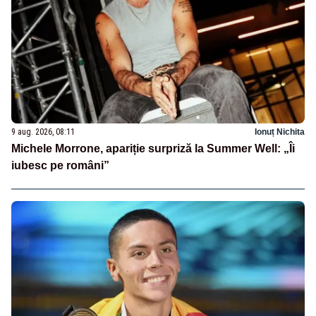
9 aug. 2026, 08:11
Ionuț Nichita
Michele Morrone, apariție surpriză la Summer Well: „Îi
iubesc pe români”