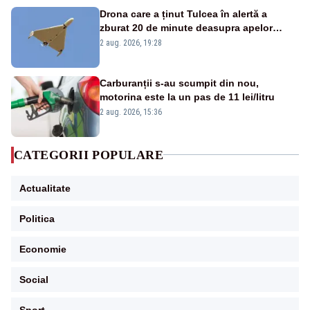
Drona care a ținut Tulcea în alertă a
zburat 20 de minute deasupra apelor
României. Au fost ridicate două F-16
2 aug. 2026, 19:28
Carburanții s-au scumpit din nou,
motorina este la un pas de 11 lei/litru
2 aug. 2026, 15:36
CATEGORII POPULARE
Actualitate
Politica
Economie
Social
Sport