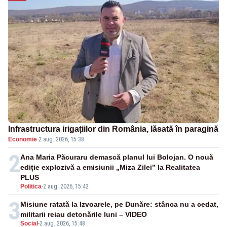
Infrastructura irigațiilor din România, lăsată în paragină
Economie
·
2 aug. 2026, 15:38
2
Ana Maria Păcuraru demască planul lui Bolojan. O nouă
ediție explozivă a emisiunii „Miza Zilei” la Realitatea
PLUS
Politica
-
2 aug. 2026, 15:42
3
Misiune ratată la Izvoarele, pe Dunăre: stânca nu a cedat,
militarii reiau detonările luni – VIDEO
Social
-
2 aug. 2026, 15:48