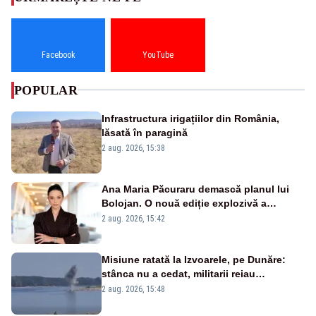
Facebook
YouTube
POPULAR
Infrastructura irigațiilor din România,
lăsată în paragină
2 aug. 2026, 15:38
Ana Maria Păcuraru demască planul lui
Bolojan. O nouă ediție explozivă a
emisiunii „Miza Zilei” la Realitatea PLUS
2 aug. 2026, 15:42
Misiune ratată la Izvoarele, pe Dunăre:
stânca nu a cedat, militarii reiau
detonările luni – VIDEO
2 aug. 2026, 15:48