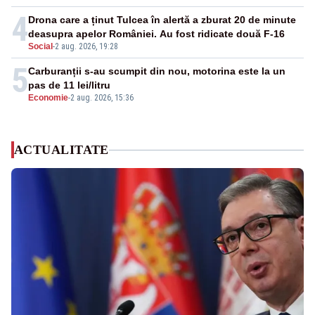
4
Drona care a ținut Tulcea în alertă a zburat 20 de minute
deasupra apelor României. Au fost ridicate două F-16
Social
-
2 aug. 2026, 19:28
5
Carburanții s-au scumpit din nou, motorina este la un
pas de 11 lei/litru
Economie
-
2 aug. 2026, 15:36
ACTUALITATE