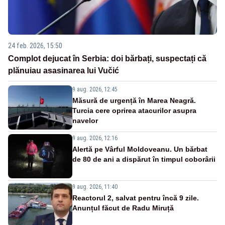
24 feb. 2026, 15:50
Complot dejucat în Serbia: doi bărbați, suspectați că
plănuiau asasinarea lui Vučić
9 aug. 2026, 12:45
Măsură de urgență în Marea Neagră.
Turcia cere oprirea atacurilor asupra
navelor
9 aug. 2026, 12:16
Alertă pe Vârful Moldoveanu. Un bărbat
de 80 de ani a dispărut în timpul coborârii
9 aug. 2026, 11:40
Reactorul 2, salvat pentru încă 9 zile.
Anunțul făcut de Radu Miruță