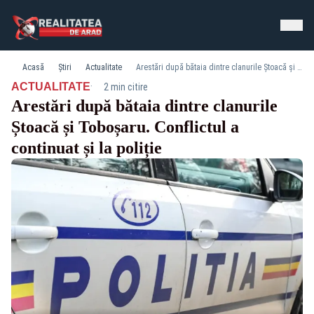
Acasă
Știri
Actualitate
Arestări după bătaia dintre clanurile Ștoacă și Toboșaru. Conflictul a continuat și la poliție
·
ACTUALITATE
2 min citire
Arestări după bătaia dintre clanurile
Ștoacă și Toboșaru. Conflictul a
continuat și la poliție