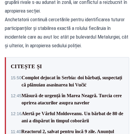
grupării rivale s-au adunat în zonă, iar conflictul a reizbucnit în
apropierea secției.
Anchetatorii continuă cercetările pentru identificarea tuturor
participanților și stabilirea exactă a rolului fiecăruia în
incidentele care au avut loc atât pe bulevardul Metalurgiei, cât
și ulterior, în apropierea sediului poliției.
CITEȘTE ȘI
Complot dejucat în Serbia: doi bărbați, suspectați
15:50
că plănuiau asasinarea lui Vučić
Măsură de urgență în Marea Neagră. Turcia cere
12:45
oprirea atacurilor asupra navelor
Alertă pe Vârful Moldoveanu. Un bărbat de 80 de
12:16
ani a dispărut în timpul coborârii
Reactorul 2, salvat pentru încă 9 zile. Anunțul
11:40