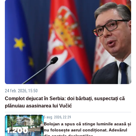
24 feb. 2026, 15:50
Complot dejucat în Serbia: doi bărbați, suspectați că
plănuiau asasinarea lui Vučić
5 aug. 2026, 22:29
Bolojan a spus că stinge luminile acasă și
nu folosește aerul condiționat. Adevărul
din spatele declarațiilor