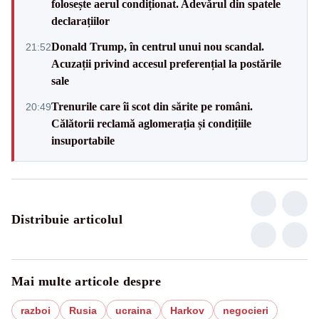
folosește aerul condiționat. Adevărul din spatele
declarațiilor
Donald Trump, în centrul unui nou scandal.
21:52
Acuzații privind accesul preferențial la postările
sale
Trenurile care îi scot din sărite pe români.
20:49
Călătorii reclamă aglomerația și condițiile
insuportabile
Distribuie articolul
Mai multe articole despre
razboi
Rusia
ucraina
Harkov
negocieri