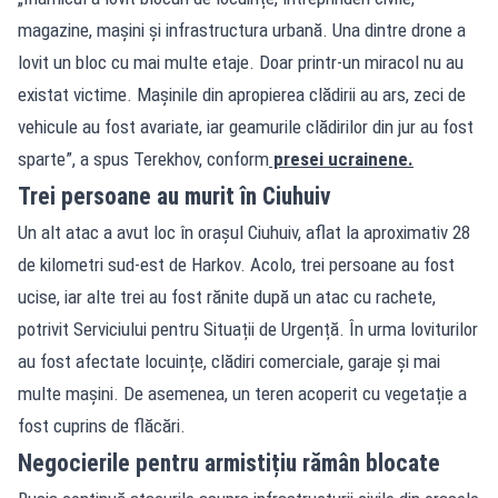
magazine, mașini și infrastructura urbană. Una dintre drone a
lovit un bloc cu mai multe etaje. Doar printr-un miracol nu au
existat victime. Mașinile din apropierea clădirii au ars, zeci de
vehicule au fost avariate, iar geamurile clădirilor din jur au fost
sparte”, a spus Terekhov, conform
presei ucrainene.
Trei persoane au murit în Ciuhuiv
Un alt atac a avut loc în orașul Ciuhuiv, aflat la aproximativ 28
de kilometri sud-est de Harkov. Acolo, trei persoane au fost
ucise, iar alte trei au fost rănite după un atac cu rachete,
potrivit Serviciului pentru Situații de Urgență. În urma loviturilor
au fost afectate locuințe, clădiri comerciale, garaje și mai
multe mașini. De asemenea, un teren acoperit cu vegetație a
fost cuprins de flăcări.
Negocierile pentru armistițiu rămân blocate