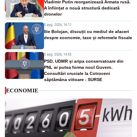
Vladimir Putin reorganizează Armata rusă.
A înființat o nouă structură dedicată
dronelor
5 aug. 2026, 16:11
Ilie Bolojan, discuții cu mediul de afaceri
despre economie, taxe și reformele fiscale
5 aug. 2026, 14:55
PSD, UDMR și aripa conservatoare din
PNL ar putea forma noul Guvern.
Consultări cruciale la Cotroceni
săptămâna viitoare - SURSE
ECONOMIE