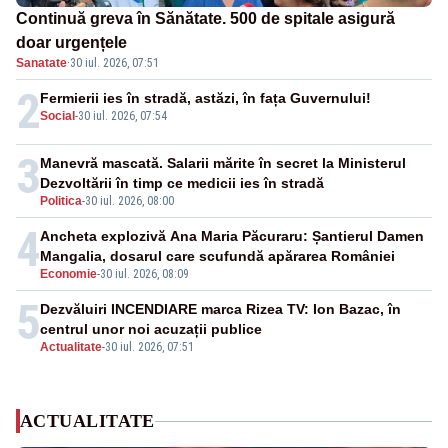
Continuă greva în Sănătate. 500 de spitale asigură
doar urgențele
Sanatate
·
30 iul. 2026, 07:51
2
Fermierii ies în stradă, astăzi, în fața Guvernului!
Social
-
30 iul. 2026, 07:54
3
Manevră mascată. Salarii mărite în secret la Ministerul
Dezvoltării în timp ce medicii ies în stradă
Politica
-
30 iul. 2026, 08:00
4
Ancheta explozivă Ana Maria Păcuraru: Șantierul Damen
Mangalia, dosarul care scufundă apărarea României
Economie
-
30 iul. 2026, 08:09
5
Dezvăluiri INCENDIARE marca Rizea TV: Ion Bazac, în
centrul unor noi acuzații publice
Actualitate
-
30 iul. 2026, 07:51
ACTUALITATE