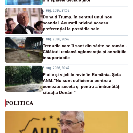
5 aug. 2026, 21:52
Donald Trump, în centrul unui nou
scandal. Acuzații privind accesul
preferențial la postările sale
5 aug. 2026, 20:49
Trenurile care îi scot din sărite pe români.
Călătorii reclamă aglomerația și condițiile
insuportabile
5 aug. 2026, 20:47
Ploile și vijeliile revin în România. Șefa
ANM:”Nu sunt suficiente pentru a
combate seceta și pentru a îmbunătăți
situația Dunării”
POLITICA