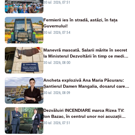
30 iul. 2026, 07:51
Fermierii ies în stradă, astăzi, în fața
Guvernului!
30 iul. 2026, 07:54
Manevră mascată. Salarii mărite în secret
la Ministerul Dezvoltării în timp ce medicii
ies în stradă
30 iul. 2026, 08:00
Ancheta explozivă Ana Maria Păcuraru:
Șantierul Damen Mangalia, dosarul care
scufundă apărarea României
30 iul. 2026, 08:09
Dezvăluiri INCENDIARE marca Rizea TV:
Ion Bazac, în centrul unor noi acuzații
publice
30 iul. 2026, 07:51