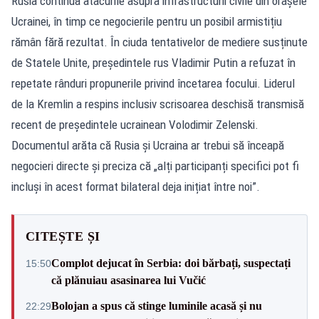
Rusia continuă atacurile asupra infrastructurii civile din orașele
Ucrainei, în timp ce negocierile pentru un posibil armistițiu
rămân fără rezultat. În ciuda tentativelor de mediere susținute
de Statele Unite, președintele rus Vladimir Putin a refuzat în
repetate rânduri propunerile privind încetarea focului. Liderul
de la Kremlin a respins inclusiv scrisoarea deschisă transmisă
recent de președintele ucrainean Volodimir Zelenski.
Documentul arăta că Rusia și Ucraina ar trebui să înceapă
negocieri directe și preciza că „alți participanți specifici pot fi
incluși în acest format bilateral deja inițiat între noi”.
CITEȘTE ȘI
Complot dejucat în Serbia: doi bărbați, suspectați
15:50
că plănuiau asasinarea lui Vučić
Bolojan a spus că stinge luminile acasă și nu
22:29