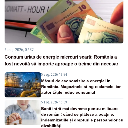
6 aug. 2026, 07:32
Consum uriaș de energie miercuri seară: România a
fost nevoită să importe aproape o treime din necesar
5 aug. 2026, 19:54
Măsuri de economisire a energiei în
România. Magazinele sting reclamele, iar
autoritățile reduc consumul
5 aug. 2026, 15:03
Banii intră mai devreme pentru milioane
de români: când se plătesc alocațiile,
indemnizațiile și drepturile persoanelor cu
dizabilități