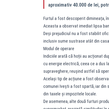
aproximativ 40.000 de lei, potr
Furtul a fost descoperit dimineața, în
Aceasta a observat imediat lipsa bani
Deși prejudiciul nu a fost stabilit ofi
inclusiv sume sustrase atât din casa 
Modul de operare
Indiciile arată că hoții au acționat d
cu energie electrică, ceea ce a dus 
supraveghere, reușind astfel să operez
Același tip de acțiune a fost observat 
comunei Ivești a fost spartă, iar din 
din taxele și impozitele locale.
De asemenea, alte două furturi produs
supermarket, prezintă similitudini în