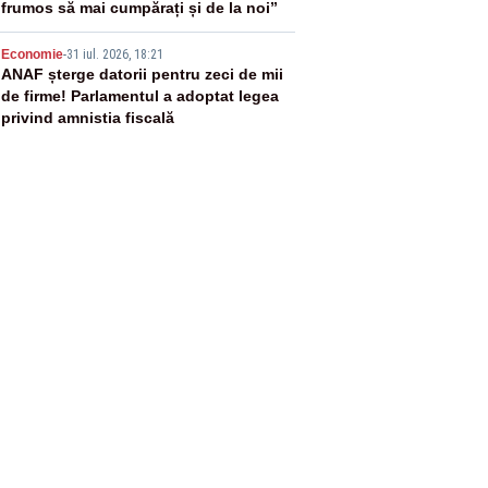
frumos să mai cumpărați și de la noi”
5
Economie
-
31 iul. 2026, 18:21
ANAF șterge datorii pentru zeci de mii
de firme! Parlamentul a adoptat legea
privind amnistia fiscală