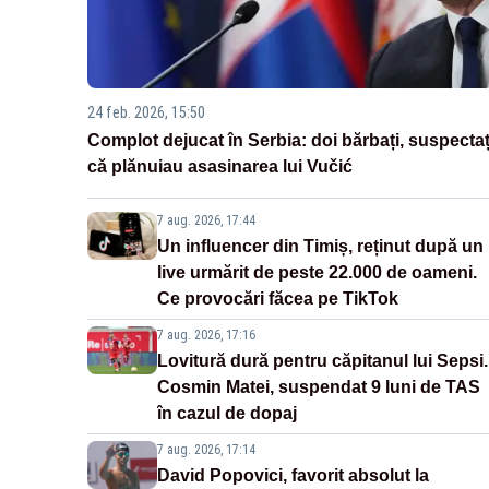
24 feb. 2026, 15:50
Complot dejucat în Serbia: doi bărbați, suspectaț
că plănuiau asasinarea lui Vučić
7 aug. 2026, 17:44
Un influencer din Timiș, reținut după un
live urmărit de peste 22.000 de oameni.
Ce provocări făcea pe TikTok
7 aug. 2026, 17:16
Lovitură dură pentru căpitanul lui Sepsi.
Cosmin Matei, suspendat 9 luni de TAS
în cazul de dopaj
7 aug. 2026, 17:14
David Popovici, favorit absolut la