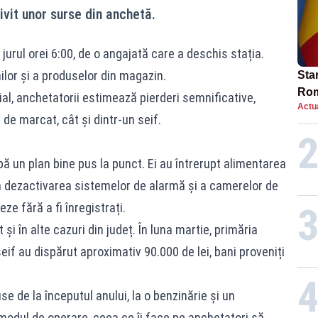
ivit unor surse din anchetă.
 jurul orei 6:00, de o angajată care a deschis stația.
lor și a produselor din magazin.
Star
Rom
cial, anchetatorii estimează pierderi semnificative,
Actua
Bol
de marcat, cât și dintr-un seif.
rest
upă un plan bine pus la punct. Ei au întrerupt alimentarea
la dezactivarea sistemelor de alarmă și a camerelor de
e fără a fi înregistrați.
și în alte cazuri din județ. În luna martie, primăria
seif au dispărut aproximativ 90.000 de lei, bani proveniți
e de la începutul anului, la o benzinărie și un
 modul de operare, ceea ce îi face pe anchetatori să