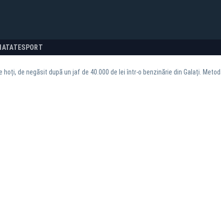
NATATE
SPORT
 hoți, de negăsit după un jaf de 40.000 de lei într-o benzinărie din Galați. Meto