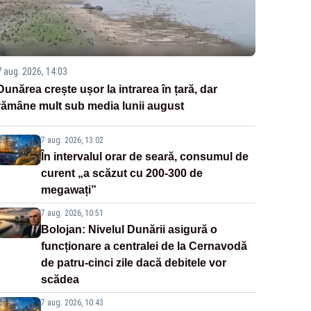
7 aug. 2026, 14:03
Dunărea crește ușor la intrarea în țară, dar
rămâne mult sub media lunii august
7 aug. 2026, 13:02
În intervalul orar de seară, consumul de
curent „a scăzut cu 200-300 de
megawați”
7 aug. 2026, 10:51
Bolojan: Nivelul Dunării asigură o
funcționare a centralei de la Cernavodă
de patru-cinci zile dacă debitele vor
scădea
7 aug. 2026, 10:43