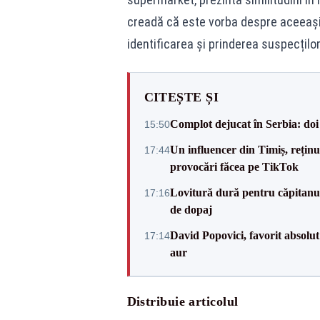
creadă că este vorba despre aceeași g
identificarea și prinderea suspecților
CITEȘTE ȘI
Complot dejucat în Serbia: doi 
15:50
Un influencer din Timiș, rețin
17:44
provocări făcea pe TikTok
Lovitură dură pentru căpitanul
17:16
de dopaj
David Popovici, favorit absolut
17:14
aur
Distribuie articolul