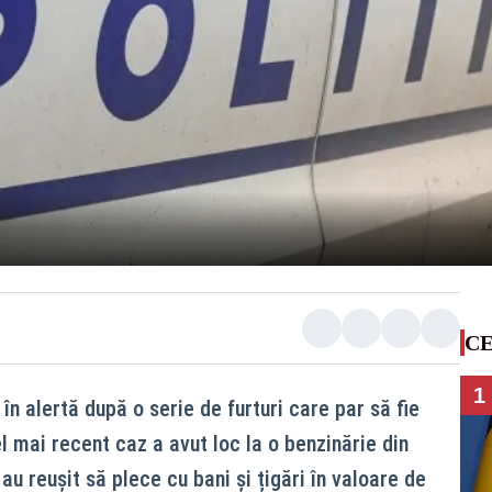
CE
1
t în alertă după o serie de furturi care par să fie
 mai recent caz a avut loc la o benzinărie din
u reușit să plece cu bani și țigări în valoare de