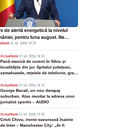
e de alertă energetică la nivelul
âniei, pentru luna august. Ilie
litate
·
31 iul. 2026, 18:29
ojan a anunțat importuri și posibile
ricții – VIDEO
2
Actualitate
-
31 iul. 2026, 18:33
Pană masivă de curent în Sibiu și
localitățile din jur. Spitalul județean,
semafoarele, rețelele de telefonie, grav
afectate
3
Actualitate
-
31 iul. 2026, 18:37
George Becali, un nou derapaj
suburban. Atac murdar la adresa unui
jurnalist sportiv – AUDIO
4
Actualitate
-
31 iul. 2026, 19:35
Cristi Chivu, ironie savuroasă înainte
de Inter – Manchester City: „Ar fi