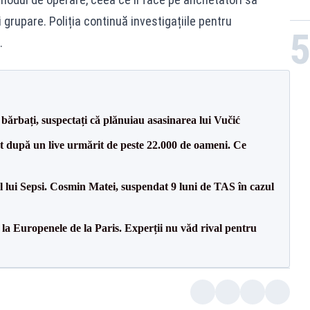
rupare. Poliția continuă investigațiile pentru
.
bărbați, suspectați că plănuiau asasinarea lui Vučić
ut după un live urmărit de peste 22.000 de oameni. Ce
 lui Sepsi. Cosmin Matei, suspendat 9 luni de TAS în cazul
 la Europenele de la Paris. Experții nu văd rival pentru