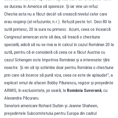
se duceau în America să spioneze. Și iar vine un refuz.
Chestia asta nu a făcut decât să crească nivelul celor care
erau respinși (al refuzurilor, n.r.). Refuză peste tot. Deci 80 la
sută primesc, 20 la sura nu primesc. Acum, ceea ce încearcă
Congresul american este să dea, să treacă o chestiune
specială, adică să nu se mai ia în calcul în cazul României 20 la
sută, pentru că ei consideră că ceea ce a făcut Austria cu
cazul Schengen este împotriva României și a intereselor țării
noastre. Și vin să își schimbe doar pentru România o chestiune
prin care să încerce să pună viza, ceea ce este de aplaudat”, a
explicat omul de afaceri Bobby Păunescu, regizor și președinte
ARMIS, în exclusivitate, joi seară, la
România Suverană
, cu
Alexandra Păcuraru.
Senatorii americani Richard Durbin și Jeanne Shaheen,
preşedintele Subcomitetului pentru Europa din cadrul