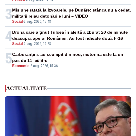
3
Misiune ratată la Izvoarele, pe Dunăre: stânca nu a cedat,
militarii reiau detonările luni – VIDEO
Social
-
2 aug. 2026, 15:48
4
Drona care a ținut Tulcea în alertă a zburat 20 de minute
deasupra apelor României. Au fost ridicate două F-16
Social
-
2 aug. 2026, 19:28
5
Carburanții s-au scumpit din nou, motorina este la un
pas de 11 lei/litru
Economie
-
2 aug. 2026, 15:36
ACTUALITATE