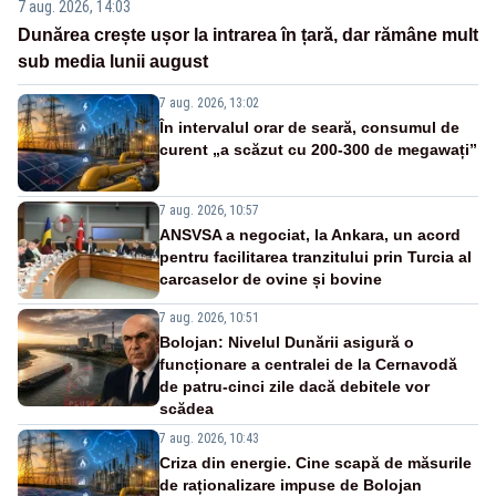
7 aug. 2026, 14:03
Dunărea crește ușor la intrarea în țară, dar rămâne mult
sub media lunii august
7 aug. 2026, 13:02
În intervalul orar de seară, consumul de
curent „a scăzut cu 200-300 de megawați”
7 aug. 2026, 10:57
ANSVSA a negociat, la Ankara, un acord
pentru facilitarea tranzitului prin Turcia al
carcaselor de ovine și bovine
7 aug. 2026, 10:51
Bolojan: Nivelul Dunării asigură o
funcționare a centralei de la Cernavodă
de patru-cinci zile dacă debitele vor
scădea
7 aug. 2026, 10:43
Criza din energie. Cine scapă de măsurile
de raționalizare impuse de Bolojan