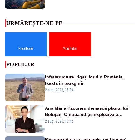
URMĂREȘTE-NE PE
Facebook
YouTube
POPULAR
Infrastructura irigațiilor din România,
lăsată în paragină
2 aug. 2026, 15:38
Ana Maria Păcuraru demască planul lui
Bolojan. O nouă ediție explozivă a
emisiunii „Miza Zilei” la Realitatea PLUS
2 aug. 2026, 15:42
Misiune ratată la Izvoarele, pe Dunăre: