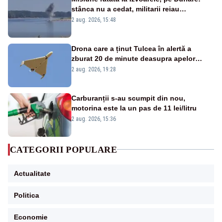
stânca nu a cedat, militarii reiau
detonările luni – VIDEO
2 aug. 2026, 15:48
Drona care a ținut Tulcea în alertă a
zburat 20 de minute deasupra apelor
României. Au fost ridicate două F-16
2 aug. 2026, 19:28
Carburanții s-au scumpit din nou,
motorina este la un pas de 11 lei/litru
2 aug. 2026, 15:36
CATEGORII POPULARE
Actualitate
Politica
Economie