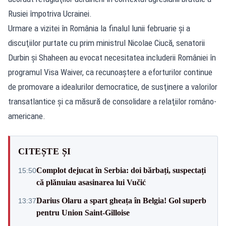
Rusiei împotriva Ucrainei.
Urmare a vizitei în România la finalul lunii februarie şi a
discuţiilor purtate cu prim ministrul Nicolae Ciucă, senatorii
Durbin şi Shaheen au evocat necesitatea includerii României în
programul Visa Waiver, ca recunoaştere a eforturilor continue
de promovare a idealurilor democratice, de susţinere a valorilor
transatlantice şi ca măsură de consolidare a relaţiilor româno-
americane.
CITEȘTE ȘI
Complot dejucat în Serbia: doi bărbați, suspectați
15:50
că plănuiau asasinarea lui Vučić
Darius Olaru a spart gheața în Belgia! Gol superb
13:37
pentru Union Saint-Gilloise