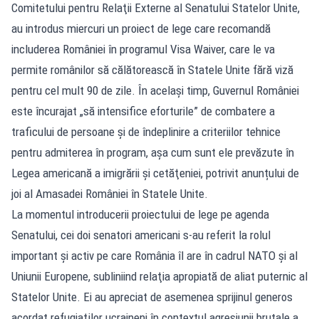
Comitetului pentru Relaţii Externe al Senatului Statelor Unite,
au introdus miercuri un proiect de lege care recomandă
includerea României în programul Visa Waiver, care le va
permite românilor să călătorească în Statele Unite fără viză
pentru cel mult 90 de zile. În același timp, Guvernul României
este încurajat „să intensifice eforturile” de combatere a
traficului de persoane şi de îndeplinire a criteriilor tehnice
pentru admiterea în program, așa cum sunt ele prevăzute în
Legea americană a imigrării şi cetăţeniei, potrivit anunțului de
joi al Amasadei României în Statele Unite.
La momentul introducerii proiectului de lege pe agenda
Senatului, cei doi senatori americani s-au referit la rolul
important şi activ pe care România îl are în cadrul NATO şi al
Uniunii Europene, subliniind relaţia apropiată de aliat puternic al
Statelor Unite. Ei au apreciat de asemenea sprijinul generos
acordat refugiaţilor ucraineni în contextul agresiunii brutale a