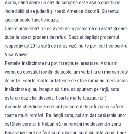
Acolo, când apare un caz de corupție este așa o chestiune
incredibilă și se judecă și toată America discută. Sistemul
judiciar acolo functioneaza.
Care e problema? De ce avem noi o problemă cu asta? Și care
duce la acest procent de refuz. Dacă ai depășit procentul
respectiv de 20 la sută de refuz viză, nu te poți califica pentru
Visa Waiver.
Femeile însărcinate nu pot fi reținute, arestate. Asta am
vorbit cu consulul român de acolo, am vorbit la un moment dat
de asta. Foarte multe cetatence de etnie romă au mers acolo
însărcinate și au început să fure, să spunem pe față, asta
este un caz clar, dovedit. Foarte multe (cazuri, n.r.)
Această chestiune a crescut procentul de refuzuri și suferă
foarte mulți români. Pe lângă asta, noi am dat cetățenie unor
cetățeni care ar fi trebuit să fie români moldoveni din zona
Basarabiei care de fapt sunt ruși sau sunt din altă zonă. Care