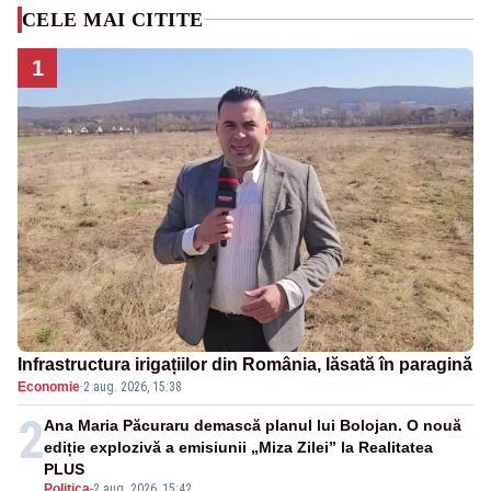
CELE MAI CITITE
1
Infrastructura irigațiilor din România, lăsată în paragină
Economie
·
2 aug. 2026, 15:38
2
Ana Maria Păcuraru demască planul lui Bolojan. O nouă
ediție explozivă a emisiunii „Miza Zilei” la Realitatea
PLUS
Politica
-
2 aug. 2026, 15:42