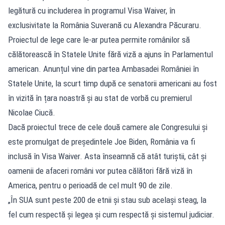
legătură cu includerea în programul Visa Waiver, în
exclusivitate la România Suverană cu Alexandra Păcuraru.
Proiectul de lege care le-ar putea permite românilor să
călătorească în Statele Unite fără viză a ajuns în Parlamentul
american. Anunțul vine din partea Ambasadei României în
Statele Unite, la scurt timp după ce senatorii americani au fost
în vizită în țara noastră și au stat de vorbă cu premierul
Nicolae Ciucă.
Dacă proiectul trece de cele două camere ale Congresului și
este promulgat de președintele Joe Biden, România va fi
inclusă în Visa Waiver. Asta înseamnă că atât turiștii, cât și
oamenii de afaceri români vor putea călători fără viză în
America, pentru o perioadă de cel mult 90 de zile.
„În SUA sunt peste 200 de etnii și stau sub același steag, la
fel cum respectă și legea și cum respectă și sistemul judiciar.