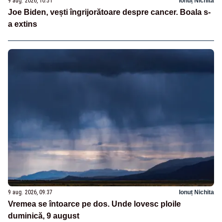
9 aug. 2026, 10:51
Ionuț Nichita
Joe Biden, vești îngrijorătoare despre cancer. Boala s-
a extins
9 aug. 2026, 09:37
Ionuț Nichita
Vremea se întoarce pe dos. Unde lovesc ploile
duminică, 9 august