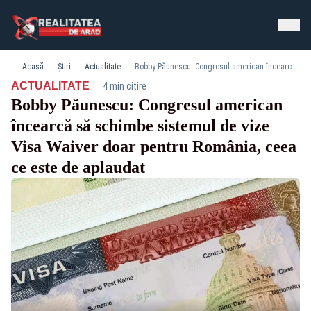
Acasă
Știri
Actualitate
Bobby Păunescu: Congresul american încearcă să schimbe sistemul de vize Visa Waiver doar pentru România, ceea ce este de aplaudat
·
ACTUALITATE
4 min citire
Bobby Păunescu: Congresul american
încearcă să schimbe sistemul de vize
Visa Waiver doar pentru România, ceea
ce este de aplaudat