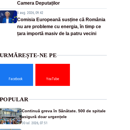
Camera Deputaților
5 aug. 2026, 09:42
Comisia Europeană susține că România
nu are probleme cu energia, în timp ce
țara importă masiv de la patru vecini
URMĂREȘTE-NE PE
Facebook
YouTube
POPULAR
Continuă greva în Sănătate. 500 de spitale
asigură doar urgențele
30 iul. 2026, 07:51