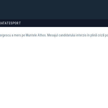
NATATE
SPORT
orgescu a mers pe Muntele Athos. Mesajul candidatului interzis în plină criză po