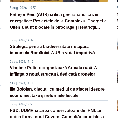
5 aug. 2026, 19:53
i
Petrișor Peiu (AUR) critică gestionarea crizei
energetice: Proiectele de la Complexul Energetic
Oltenia sunt blocate în birocrație și restricții
legislative
5 aug. 2026, 19:37
Strategia pentru biodiversitate nu apără
interesele României. AUR a votat împotrivă
5 aug. 2026, 17:15
Vladimir Putin reorganizează Armata rusă. A
înființat o nouă structură dedicată dronelor
5 aug. 2026, 16:11
Ilie Bolojan, discuții cu mediul de afaceri despre
economie, taxe și reformele fiscale
5 aug. 2026, 14:55
PSD, UDMR și aripa conservatoare din PNL ar
putea forma noul Guvern. Consultări cruciale la