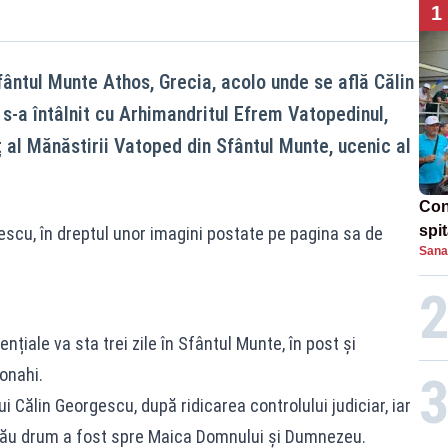
1
fântul Munte Athos, Grecia, acolo unde se află Călin
s-a întâlnit cu Arhimandritul Efrem Vatopedinul,
 al Mănăstirii Vatoped din Sfântul Munte, ucenic al
Con
spi
gescu, în dreptul unor imagini postate pe pagina sa de
Sana
ențiale va sta trei zile în Sfântul Munte, în post și
monahi.
i Călin Georgescu, după ridicarea controlului judiciar, iar
l său drum a fost spre Maica Domnului și Dumnezeu.