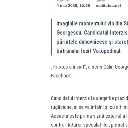
Publicat
Sursă
4 mai 2026, 15:36
realitatea.net
Imaginile momentului vin din S
Georgescu. Candidatul interzis 
părintele duhovnicesc și stareț
bătrânului Iosif Vatopedinul.
„Hristos a înviat”, a scris Călin Geor
Facebook.
Candidatul interzis la alegerile prezid
rugăciune, și se va întâlni și cu alți 
Aceasta este prima vizită externă a lu
contrar tuturor speculațiilor, primu