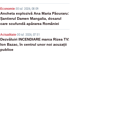
4
Economie
-
30 iul. 2026, 08:09
Ancheta explozivă Ana Maria Păcuraru:
Șantierul Damen Mangalia, dosarul
care scufundă apărarea României
5
Actualitate
-
30 iul. 2026, 07:51
Dezvăluiri INCENDIARE marca Rizea TV:
Ion Bazac, în centrul unor noi acuzații
publice