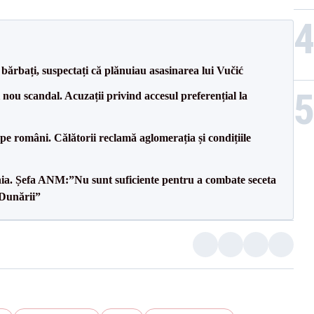
bărbați, suspectați că plănuiau asasinarea lui Vučić
ou scandal. Acuzații privind accesul preferențial la
e pe români. Călătorii reclamă aglomerația și condițiile
mânia. Șefa ANM:”Nu sunt suficiente pentru a combate seceta
 Dunării”