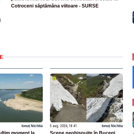
Cotroceni săptămâna viitoare - SURSE
i
E
Ionuț Nichita
5 aug. 2026, 18:41
Ionuț Nichita
ltim moment la
Scene neobișnuite în Bucegi.