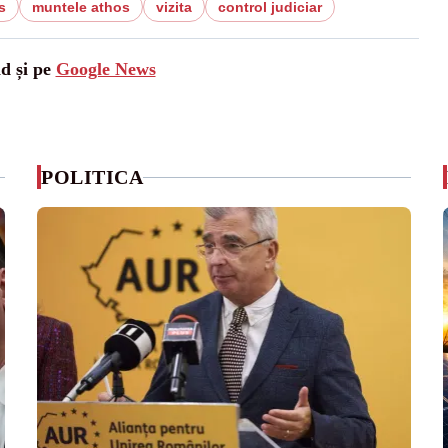
s
muntele athos
vizita
control judiciar
ad și pe
Google News
POLITICA