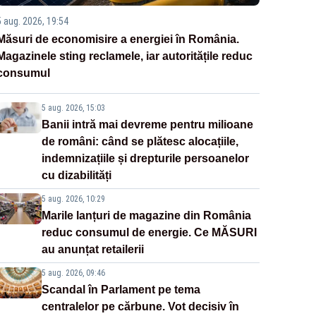
5 aug. 2026, 19:54
Măsuri de economisire a energiei în România.
Magazinele sting reclamele, iar autoritățile reduc
consumul
5 aug. 2026, 15:03
Banii intră mai devreme pentru milioane
de români: când se plătesc alocațiile,
indemnizațiile și drepturile persoanelor
cu dizabilități
5 aug. 2026, 10:29
Marile lanțuri de magazine din România
reduc consumul de energie. Ce MĂSURI
au anunțat retailerii
5 aug. 2026, 09:46
Scandal în Parlament pe tema
centralelor pe cărbune. Vot decisiv în