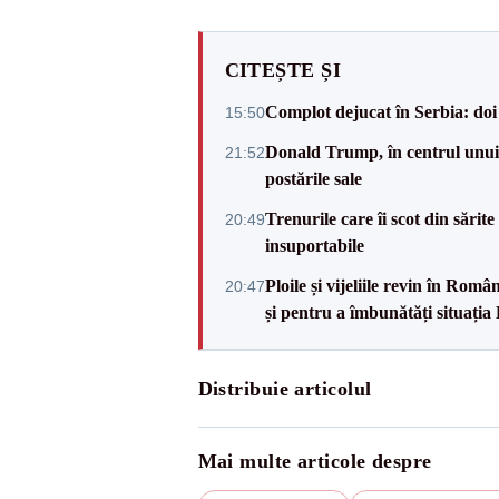
CITEȘTE ȘI
Complot dejucat în Serbia: doi 
15:50
Donald Trump, în centrul unui n
21:52
postările sale
Trenurile care îi scot din sărit
20:49
insuportabile
Ploile și vijeliile revin în Ro
20:47
și pentru a îmbunătăți situația
Distribuie articolul
Mai multe articole despre