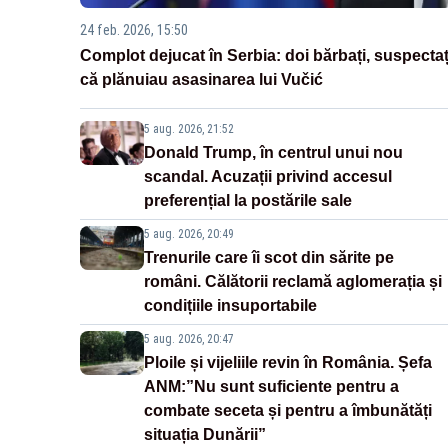
24 feb. 2026, 15:50
Complot dejucat în Serbia: doi bărbați, suspectaț
că plănuiau asasinarea lui Vučić
5 aug. 2026, 21:52
Donald Trump, în centrul unui nou
scandal. Acuzații privind accesul
preferențial la postările sale
5 aug. 2026, 20:49
Trenurile care îi scot din sărite pe
români. Călătorii reclamă aglomerația și
condițiile insuportabile
5 aug. 2026, 20:47
Ploile și vijeliile revin în România. Șefa
ANM:”Nu sunt suficiente pentru a
combate seceta și pentru a îmbunătăți
situația Dunării”