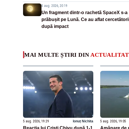
5 aug. 2026, 20:19
Un fragment dintr-o rachetă SpaceX s-a
prăbușit pe Lună. Ce au aflat cercetători
după impact
MAI MULTE ȘTIRI DIN
ACTUALITAT
5 aug. 2026, 19:29
Ionuț Nichita
5 aug. 2026, 19:05
Reacția lui Cristi Chivu după 1-1
Amânare de u