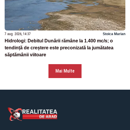
7 aug. 2026, 14:37
Stoica Marian
Hidrologi: Debitul Dunării rămâne la 1.400 mc/s; o
tendință de creștere este preconizată la jumătatea
săptămânii viitoare
Mai Multe