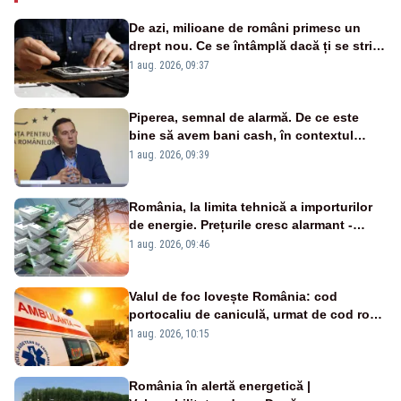
De azi, milioane de români primesc un
drept nou. Ce se întâmplă dacă ți se strică
un produs
1 aug. 2026, 09:37
Piperea, semnal de alarmă. De ce este
bine să avem bani cash, în contextul
alertei energetice?
1 aug. 2026, 09:39
România, la limita tehnică a importurilor
de energie. Prețurile cresc alarmant -
Analiză Realitatea Plus
1 aug. 2026, 09:46
Valul de foc lovește România: cod
portocaliu de caniculă, urmat de cod roșu
duminică. Temperaturile urcă spre 40°C
1 aug. 2026, 10:15
România în alertă energetică |