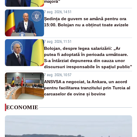
majoră”
7 aug. 2026, 14:51
Ședința de guvern se amână pentru ora
15:00. Bolojan nu a obținut toate avizele
7 aug. 2026, 11:51
Bolojan, despre legea salarizării: „Ar
putea fi adoptată în perioada următoare.
S-a întârziat depunerea din cauza unor
discursuri iresponsabile în spaţiul public”
7 aug. 2026, 10:57
ANSVSA a negociat, la Ankara, un acord
pentru facilitarea tranzitului prin Turcia al
carcaselor de ovine și bovine
ECONOMIE