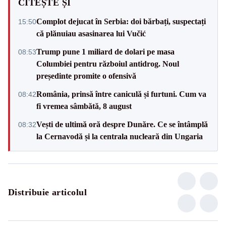
CITEȘTE ȘI
Complot dejucat în Serbia: doi bărbați, suspectați
15:50
că plănuiau asasinarea lui Vučić
Trump pune 1 miliard de dolari pe masa
08:53
Columbiei pentru războiul antidrog. Noul
președinte promite o ofensivă
România, prinsă între caniculă și furtuni. Cum va
08:42
fi vremea sâmbătă, 8 august
Vești de ultimă oră despre Dunăre. Ce se întâmplă
08:32
la Cernavodă și la centrala nucleară din Ungaria
Distribuie articolul