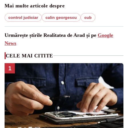
Mai multe articole despre
control judiciar
calin georgescu
cub
Urmărește știrile Realitatea de Arad și pe
Google
News
CELE MAI CITITE
1