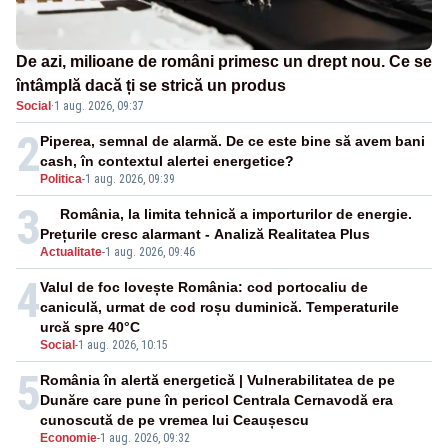
De azi, milioane de români primesc un drept nou. Ce se
întâmplă dacă ți se strică un produs
Social
·
1 aug. 2026, 09:37
2
Piperea, semnal de alarmă. De ce este bine să avem bani
cash, în contextul alertei energetice?
Politica
-
1 aug. 2026, 09:39
3
România, la limita tehnică a importurilor de energie.
Prețurile cresc alarmant - Analiză Realitatea Plus
Actualitate
-
1 aug. 2026, 09:46
4
Valul de foc lovește România: cod portocaliu de
caniculă, urmat de cod roșu duminică. Temperaturile
urcă spre 40°C
Social
-
1 aug. 2026, 10:15
5
România în alertă energetică | Vulnerabilitatea de pe
Dunăre care pune în pericol Centrala Cernavodă era
cunoscută de pe vremea lui Ceaușescu
Economie
-
1 aug. 2026, 09:32