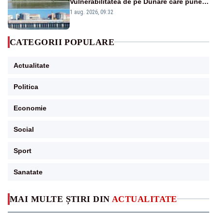
Vulnerabilitatea de pe Dunăre care pune
în pericol Centrala Cernavodă era
1 aug. 2026, 09:32
cunoscută de pe vremea lui Ceaușescu
CATEGORII POPULARE
Actualitate
Politica
Economie
Social
Sport
Sanatate
MAI MULTE ȘTIRI DIN
ACTUALITATE