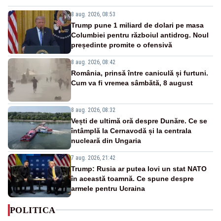
8 aug. 2026, 08:53
Trump pune 1 miliard de dolari pe masa
Columbiei pentru războiul antidrog. Noul
președinte promite o ofensivă
8 aug. 2026, 08:42
România, prinsă între caniculă și furtuni.
Cum va fi vremea sâmbătă, 8 august
8 aug. 2026, 08:32
Vești de ultimă oră despre Dunăre. Ce se
întâmplă la Cernavodă și la centrala
nucleară din Ungaria
7 aug. 2026, 21:42
Trump: Rusia ar putea lovi un stat NATO
în această toamnă. Ce spune despre
armele pentru Ucraina
POLITICA