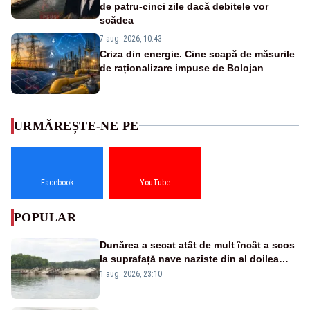
de patru-cinci zile dacă debitele vor
scădea
7 aug. 2026, 10:43
Criza din energie. Cine scapă de măsurile
de raționalizare impuse de Bolojan
URMĂREȘTE-NE PE
Facebook
YouTube
POPULAR
Dunărea a secat atât de mult încât a scos
la suprafață nave naziste din al doilea
război mondial
1 aug. 2026, 23:10