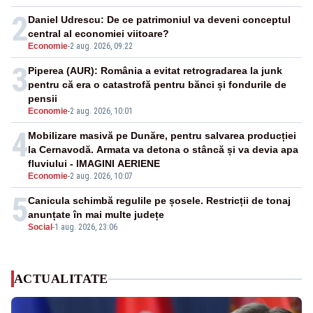
2
Daniel Udrescu: De ce patrimoniul va deveni conceptul
central al economiei viitoare?
Economie
-
2 aug. 2026, 09:22
3
Piperea (AUR): România a evitat retrogradarea la junk
pentru că era o catastrofă pentru bănci și fondurile de
pensii
Economie
-
2 aug. 2026, 10:01
4
Mobilizare masivă pe Dunăre, pentru salvarea producției
la Cernavodă. Armata va detona o stâncă și va devia apa
fluviului - IMAGINI AERIENE
Economie
-
2 aug. 2026, 10:07
5
Canicula schimbă regulile pe șosele. Restricții de tonaj
anunțate în mai multe județe
Social
-
1 aug. 2026, 23:06
ACTUALITATE