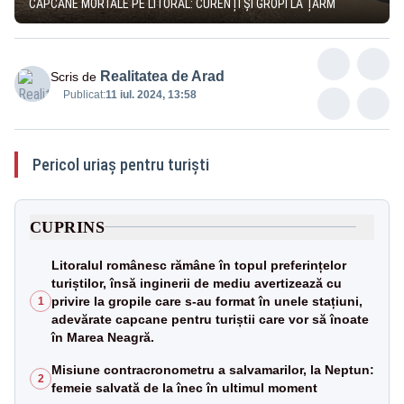
CAPCANE MORTALE PE LITORAL: CURENȚI ȘI GROPI LA ȚĂRM
Realitatea de Arad
Scris de
Publicat:
11 iul. 2024, 13:58
Pericol uriaș pentru turiști
CUPRINS
Litoralul românesc rămâne în topul preferințelor
turiștilor, însă inginerii de mediu avertizează cu
privire la gropile care s-au format în unele stațiuni,
1
adevărate capcane pentru turiștii care vor să înoate
în Marea Neagră.
Misiune contracronometru a salvamarilor, la Neptun:
2
femeie salvată de la înec în ultimul moment