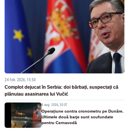
24 feb. 2026, 15:50
Complot dejucat în Serbia: doi bărbați, suspectați că
plănuiau asasinarea lui Vučić
8 aug. 2026, 20:07
Operațiune contra cronometru pe Dunăre.
Ultimele două barje sunt scufundate
pentru Cernavodă