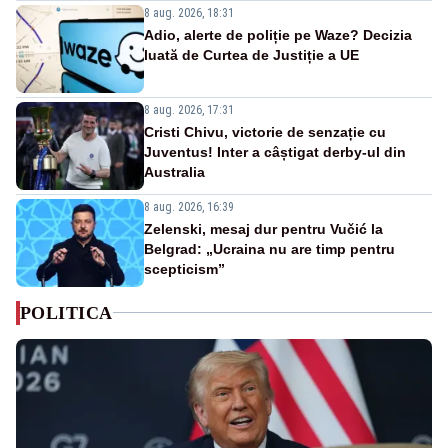
8 aug. 2026, 18:31
Adio, alerte de poliție pe Waze? Decizia
luată de Curtea de Justiție a UE
8 aug. 2026, 17:31
Cristi Chivu, victorie de senzație cu
Juventus! Inter a câștigat derby-ul din
Australia
8 aug. 2026, 16:39
Zelenski, mesaj dur pentru Vučić la
Belgrad: „Ucraina nu are timp pentru
scepticism”
POLITICA