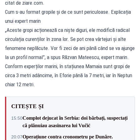
citat de ziare.com.
Cum s-au format gropile și de ce sunt periculoase. Explicația
unui expert marin
„Aceste gropi acționează ca niște diguri, ele modifică radical
circulația curenților în zona lor. Se pot crea vârtejuri și alte
fenomene neplăcute. Vor fi zeci de ani până când se va ajunge
la un profil normal”, a spus Răzvan Mateescu, expert marin.
Conform experților marini, în stațiunea Mamaia sunt gropi de
circa 3 metri adâncime, în Eforie până la 7 metri, iar în Neptun
chiar 12 metri.
CITEȘTE ȘI
Complot dejucat în Serbia: doi bărbați, suspectați
15:50
că plănuiau asasinarea lui Vučić
Operațiune contra cronometru pe Dunăre.
20:07