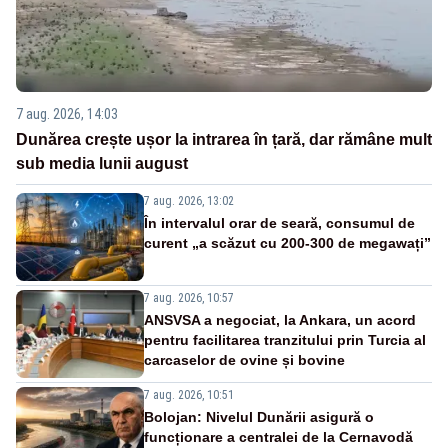
7 aug. 2026, 14:03
Dunărea crește ușor la intrarea în țară, dar rămâne mult
sub media lunii august
7 aug. 2026, 13:02
În intervalul orar de seară, consumul de
curent „a scăzut cu 200-300 de megawați”
7 aug. 2026, 10:57
ANSVSA a negociat, la Ankara, un acord
pentru facilitarea tranzitului prin Turcia al
carcaselor de ovine și bovine
7 aug. 2026, 10:51
Bolojan: Nivelul Dunării asigură o
funcționare a centralei de la Cernavodă