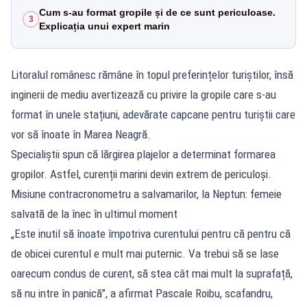
Cum s-au format gropile și de ce sunt periculoase.
3
Explicația unui expert marin
Litoralul românesc rămâne în topul preferințelor turiștilor, însă
inginerii de mediu avertizează cu privire la gropile care s-au
format în unele stațiuni, adevărate capcane pentru turiștii care
vor să înoate în Marea Neagră.
Specialiștii spun că lărgirea plajelor a determinat formarea
gropilor. Astfel, curenții marini devin extrem de periculoși.
Misiune contracronometru a salvamarilor, la Neptun: femeie
salvată de la înec în ultimul moment
„Este inutil să înoate împotriva curentului pentru că pentru că
de obicei curentul e mult mai puternic. Va trebui să se lase
oarecum condus de curent, să stea cât mai mult la suprafață,
să nu intre în panică”, a afirmat Pascale Roibu, scafandru,