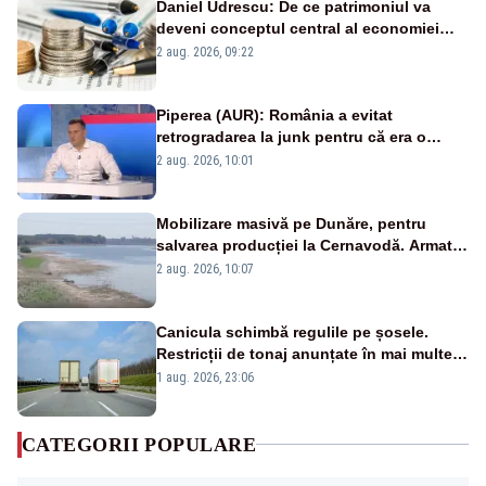
Daniel Udrescu: De ce patrimoniul va
deveni conceptul central al economiei
viitoare?
2 aug. 2026, 09:22
Piperea (AUR): România a evitat
retrogradarea la junk pentru că era o
catastrofă pentru bănci și fondurile de
2 aug. 2026, 10:01
pensii
Mobilizare masivă pe Dunăre, pentru
salvarea producției la Cernavodă. Armata
va detona o stâncă și va devia apa
2 aug. 2026, 10:07
fluviului - IMAGINI AERIENE
Canicula schimbă regulile pe șosele.
Restricții de tonaj anunțate în mai multe
județe
1 aug. 2026, 23:06
CATEGORII POPULARE