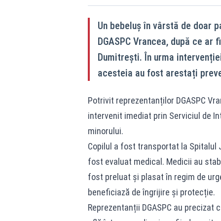
Un bebeluș în vârstă de doar pa
DGASPC Vrancea, după ce ar fi
Dumitrești. În urma intervenției
acesteia au fost arestați preve
Potrivit reprezentanților DGASPC Vranc
intervenit imediat prin Serviciul de I
minorului.
Copilul a fost transportat la Spitalu
fost evaluat medical. Medicii au stabi
fost preluat și plasat în regim de ur
beneficiază de îngrijire și protecție.
Reprezentanții DGASPC au precizat că