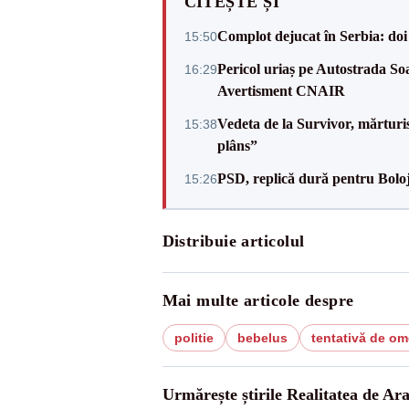
CITEȘTE ȘI
Complot dejucat în Serbia: doi 
15:50
Pericol uriaș pe Autostrada Soa
16:29
Avertisment CNAIR
Vedeta de la Survivor, mărtur
15:38
plâns”
PSD, replică dură pentru Boloj
15:26
Distribuie articolul
Mai multe articole despre
politie
bebelus
tentativă de om
Urmărește știrile Realitatea de Ar