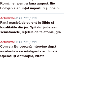
României, pentru luna august. Ilie
Bolojan a anunțat importuri și posibile
restricții – VIDEO
4
Actualitate
-
31 iul. 2026, 18:33
Pană masivă de curent în Sibiu și
localitățile din jur. Spitalul județean,
semafoarele, rețelele de telefonie, grav
afectate
5
Actualitate
-
31 iul. 2026, 17:19
Comisia Europeană intervine după
incidentele cu inteligența artificială.
OpenAI și Anthropic, vizate