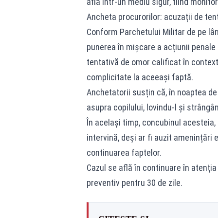
află într-un mediu sigur, fiind monitor
Ancheta procurorilor: acuzații de te
Conform Parchetului Militar de pe lâng
punerea în mișcare a acțiunii penale
tentativă de omor calificat în context
complicitate la aceeași faptă.
Anchetatorii susțin că, în noaptea de 
asupra copilului, lovindu-l și strângâ
În același timp, concubinul acesteia, a
intervină, deși ar fi auzit amenințări ex
continuarea faptelor.
Cazul se află în continuare în atenția 
preventiv pentru 30 de zile.