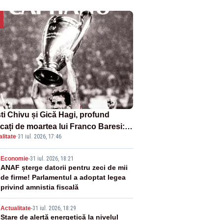
sti Chivu și Gică Hagi, profund
cați de moartea lui Franco Baresi:
litate
·
31 iul. 2026, 17:46
legendă a fotbalului mondial”
2
Economie
-
31 iul. 2026, 18:21
ANAF șterge datorii pentru zeci de mii
de firme! Parlamentul a adoptat legea
privind amnistia fiscală
3
Actualitate
-
31 iul. 2026, 18:29
Stare de alertă energetică la nivelul