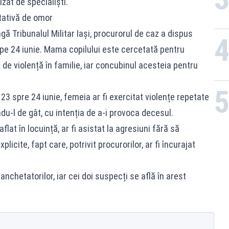
izat de specialiști.
ntativă de omor
ă Tribunalul Militar Iași, procurorul de caz a dispus
 pe 24 iunie. Mama copilului este cercetată pentru
 de violență în familie, iar concubinul acesteia pentru
23 spre 24 iunie, femeia ar fi exercitat violențe repetate
ndu-l de gât, cu intenția de a-i provoca decesul.
flat în locuință, ar fi asistat la agresiuni fără să
plicite, fapt care, potrivit procurorilor, ar fi încurajat
anchetatorilor, iar cei doi suspecți se află în arest