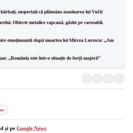
bărbați, suspectați că plănuiau asasinarea lui Vučić
relui. Obiecte metalice capcană, găsite pe carosabil.
isire emoționantă după moartea lui Mircea Lucescu: „Am
an: „România este într-o situație de forță majoră”
or
ad și pe
Google News