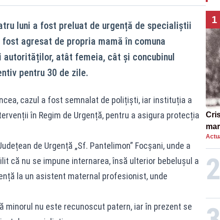
1
tru luni a fost preluat de urgență de specialiștii
 fost agresat de propria mamă în comuna
 autorităților, atât femeia, cât și concubinul
ntiv pentru 30 de zile.
ea, cazul a fost semnalat de polițiști, iar instituția a
ntervenții în Regim de Urgență, pentru a asigura protecția
Cri
mar
Actua
„O 
l Județean de Urgență „Sf. Pantelimon” Focșani, unde a
lit că nu se impune internarea, însă ulterior bebelușul a
gență la un asistent maternal profesionist, unde
 minorul nu este recunoscut patern, iar în prezent se