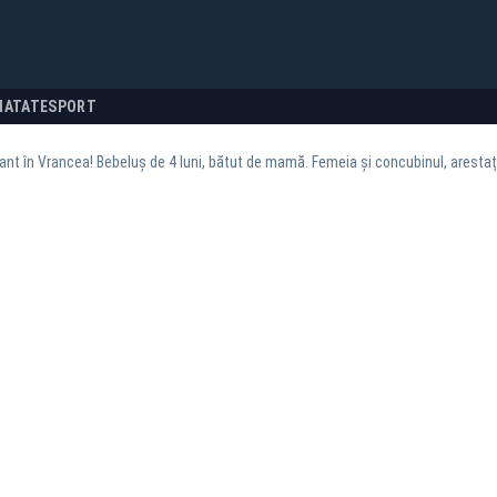
NATATE
SPORT
nt în Vrancea! Bebeluș de 4 luni, bătut de mamă. Femeia și concubinul, arestaț