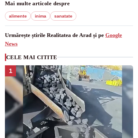
Mai multe articole despre
alimente
inima
sanatate
Urmărește știrile Realitatea de Arad și pe
Google
News
CELE MAI CITITE
1