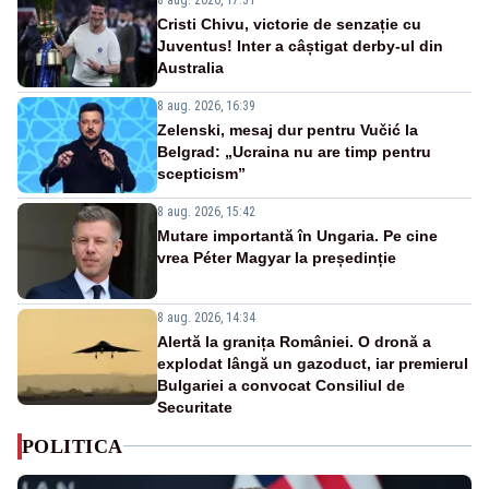
Cristi Chivu, victorie de senzație cu
Juventus! Inter a câștigat derby-ul din
Australia
8 aug. 2026, 16:39
Zelenski, mesaj dur pentru Vučić la
Belgrad: „Ucraina nu are timp pentru
scepticism”
8 aug. 2026, 15:42
Mutare importantă în Ungaria. Pe cine
vrea Péter Magyar la președinție
8 aug. 2026, 14:34
Alertă la granița României. O dronă a
explodat lângă un gazoduct, iar premierul
Bulgariei a convocat Consiliul de
Securitate
POLITICA