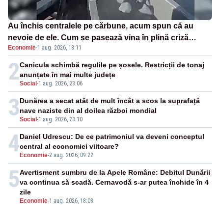
Au închis centralele pe cărbune, acum spun că au
nevoie de ele. Cum se pasează vina în plină criză
Economie
·
1 aug. 2026, 18:11
energetică
2
Canicula schimbă regulile pe șosele. Restricții de tonaj
anunțate în mai multe județe
Social
-
1 aug. 2026, 23:06
3
Dunărea a secat atât de mult încât a scos la suprafață
nave naziste din al doilea război mondial
Social
-
1 aug. 2026, 23:10
4
Daniel Udrescu: De ce patrimoniul va deveni conceptul
central al economiei viitoare?
Economie
-
2 aug. 2026, 09:22
5
Avertisment sumbru de la Apele Române: Debitul Dunării
va continua să scadă. Cernavodă s-ar putea închide în 4
zile
Economie
-
1 aug. 2026, 18:08