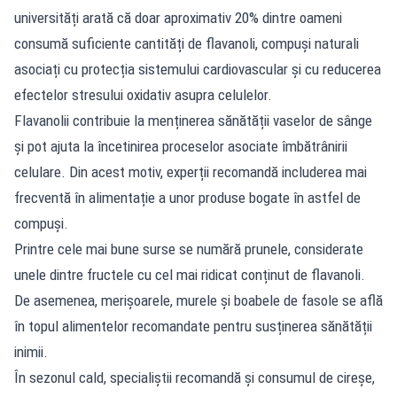
universități arată că doar aproximativ 20% dintre oameni
consumă suficiente cantități de flavanoli, compuși naturali
asociați cu protecția sistemului cardiovascular și cu reducerea
efectelor stresului oxidativ asupra celulelor.
Flavanolii contribuie la menținerea sănătății vaselor de sânge
și pot ajuta la încetinirea proceselor asociate îmbătrânirii
celulare. Din acest motiv, experții recomandă includerea mai
frecventă în alimentație a unor produse bogate în astfel de
compuși.
Printre cele mai bune surse se numără prunele, considerate
unele dintre fructele cu cel mai ridicat conținut de flavanoli.
De asemenea, merișoarele, murele și boabele de fasole se află
în topul alimentelor recomandate pentru susținerea sănătății
inimii.
În sezonul cald, specialiștii recomandă și consumul de cireșe,