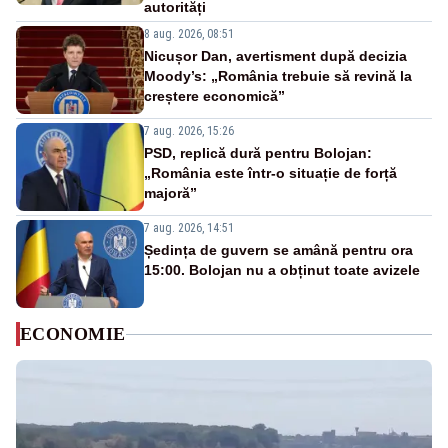
autorități
8 aug. 2026, 08:51
Nicușor Dan, avertisment după decizia
Moody’s: „România trebuie să revină la
creștere economică”
7 aug. 2026, 15:26
PSD, replică dură pentru Bolojan:
„România este într-o situație de forță
majoră”
7 aug. 2026, 14:51
Ședința de guvern se amână pentru ora
15:00. Bolojan nu a obținut toate avizele
ECONOMIE