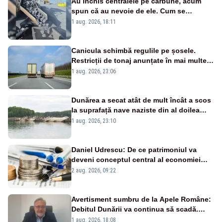
Au închis centralele pe cărbune, acum
spun că au nevoie de ele. Cum se
pasează vina în plină criză energetică
1 aug. 2026, 18:11
Canicula schimbă regulile pe șosele.
Restricții de tonaj anunțate în mai multe
județe
1 aug. 2026, 23:06
Dunărea a secat atât de mult încât a scos
la suprafață nave naziste din al doilea
război mondial
1 aug. 2026, 23:10
Daniel Udrescu: De ce patrimoniul va
deveni conceptul central al economiei
viitoare?
2 aug. 2026, 09:22
Avertisment sumbru de la Apele Române:
Debitul Dunării va continua să scadă.
Cernavodă s-ar putea închide în 4 zile
1 aug. 2026, 18:08