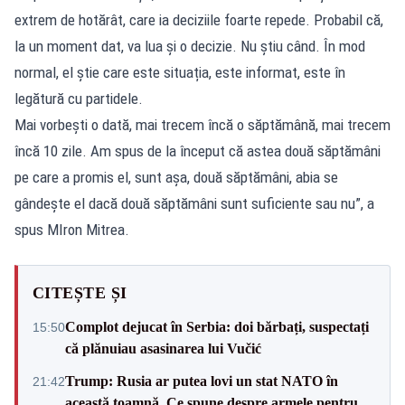
extrem de hotărât, care ia deciziile foarte repede. Probabil că,
la un moment dat, va lua și o decizie. Nu știu când. În mod
normal, el știe care este situația, este informat, este în
legătură cu partidele.
Mai vorbești o dată, mai trecem încă o săptămână, mai trecem
încă 10 zile. Am spus de la început că astea două săptămâni
pe care a promis el, sunt așa, două săptămâni, abia se
gândește el dacă două săptămâni sunt suficiente sau nu”, a
spus MIron Mitrea.
CITEȘTE ȘI
Complot dejucat în Serbia: doi bărbați, suspectați
15:50
că plănuiau asasinarea lui Vučić
Trump: Rusia ar putea lovi un stat NATO în
21:42
această toamnă. Ce spune despre armele pentru