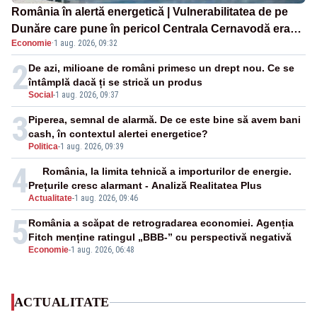
România în alertă energetică | Vulnerabilitatea de pe
Dunăre care pune în pericol Centrala Cernavodă era
Economie
·
1 aug. 2026, 09:32
cunoscută de pe vremea lui Ceaușescu
2
De azi, milioane de români primesc un drept nou. Ce se
întâmplă dacă ți se strică un produs
Social
-
1 aug. 2026, 09:37
3
Piperea, semnal de alarmă. De ce este bine să avem bani
cash, în contextul alertei energetice?
Politica
-
1 aug. 2026, 09:39
4
România, la limita tehnică a importurilor de energie.
Prețurile cresc alarmant - Analiză Realitatea Plus
Actualitate
-
1 aug. 2026, 09:46
5
România a scăpat de retrogradarea economiei. Agenția
Fitch menține ratingul „BBB-” cu perspectivă negativă
Economie
-
1 aug. 2026, 06:48
ACTUALITATE