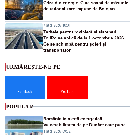
Criza din energie. Cine scapă de măsurile
de raționalizare impuse de Bolojan
7 aug. 2026, 10:01
Tarifele pentru rovinietă și sistemul
TollRo se aplică de la 1 octombrie 2026.
Ce se schimbă pentru șoferi și
transportatori
URMĂREȘTE-NE PE
Facebook
YouTube
POPULAR
România în alertă energetică |
Vulnerabilitatea de pe Dunăre care pune
în pericol Centrala Cernavodă era
1 aug. 2026, 09:32