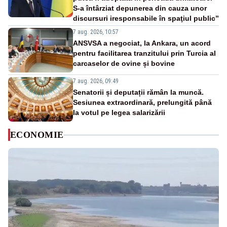
S-a întârziat depunerea din cauza unor
discursuri iresponsabile în spaţiul public”
7 aug. 2026, 10:57
ANSVSA a negociat, la Ankara, un acord
pentru facilitarea tranzitului prin Turcia al
carcaselor de ovine și bovine
7 aug. 2026, 09:49
Senatorii și deputații rămân la muncă.
Sesiunea extraordinară, prelungită până
la votul pe legea salarizării
ECONOMIE