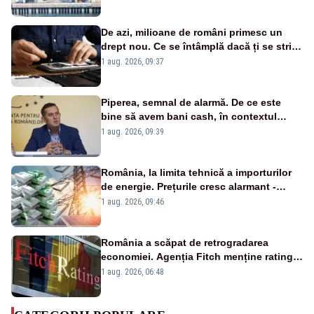
cunoscută de pe vremea lui Ceaușescu
De azi, milioane de români primesc un
drept nou. Ce se întâmplă dacă ți se strică
un produs
1 aug. 2026, 09:37
Piperea, semnal de alarmă. De ce este
bine să avem bani cash, în contextul
alertei energetice?
1 aug. 2026, 09:39
România, la limita tehnică a importurilor
de energie. Prețurile cresc alarmant -
Analiză Realitatea Plus
1 aug. 2026, 09:46
România a scăpat de retrogradarea
economiei. Agenția Fitch menține ratingul
„BBB-” cu perspectivă negativă
1 aug. 2026, 06:48