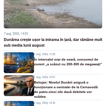
7 aug. 2026, 14:03
Dunărea crește ușor la intrarea în țară, dar rămâne mult
sub media lunii august
7 aug. 2026, 13:02
În intervalul orar de seară, consumul de
curent „a scăzut cu 200-300 de megawați”
7 aug. 2026, 10:51
Bolojan: Nivelul Dunării asigură o
funcționare a centralei de la Cernavodă
de patru-cinci zile dacă debitele vor
scădea
7 aug. 2026, 10:43