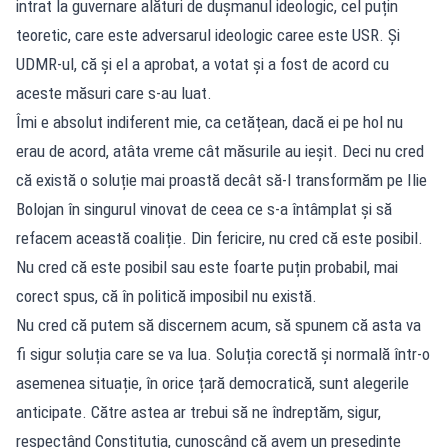
intrat la guvernare alături de dușmanul ideologic, cel puțin
teoretic, care este adversarul ideologic caree este USR. Și
UDMR-ul, că și el a aprobat, a votat și a fost de acord cu
aceste măsuri care s-au luat.
Îmi e absolut indiferent mie, ca cetățean, dacă ei pe hol nu
erau de acord, atâta vreme cât măsurile au ieșit. Deci nu cred
că există o soluție mai proastă decât să-l transformăm pe Ilie
Bolojan în singurul vinovat de ceea ce s-a întâmplat și să
refacem această coaliție. Din fericire, nu cred că este posibil.
Nu cred că este posibil sau este foarte puțin probabil, mai
corect spus, că în politică imposibil nu există.
Nu cred că putem să discernem acum, să spunem că asta va
fi sigur soluția care se va lua. Soluția corectă și normală într-o
asemenea situație, în orice țară democratică, sunt alegerile
anticipate. Către astea ar trebui să ne îndreptăm, sigur,
respectând Constituția, cunoscând că avem un președinte