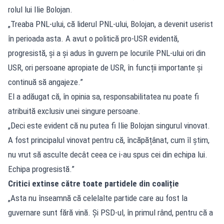
rolul lui Ilie Bolojan.
„Treaba PNL-ului, că liderul PNL-ului, Bolojan, a devenit userist
în perioada asta. A avut o politică pro-USR evidentă,
progresistă, și a și adus în guvern pe locurile PNL-ului ori din
USR, ori persoane apropiate de USR, în funcții importante și
continuă să angajeze.”
El a adăugat că, în opinia sa, responsabilitatea nu poate fi
atribuită exclusiv unei singure persoane.
„Deci este evident că nu putea fi Ilie Bolojan singurul vinovat.
A fost principalul vinovat pentru că, încăpățânat, cum îl știm,
nu vrut să asculte decât ceea ce i-au spus cei din echipa lui.
Echipa progresistă.”
Critici extinse către toate partidele din coaliție
„Asta nu înseamnă că celelalte partide care au fost la
guvernare sunt fără vină. Și PSD-ul, în primul rând, pentru că a