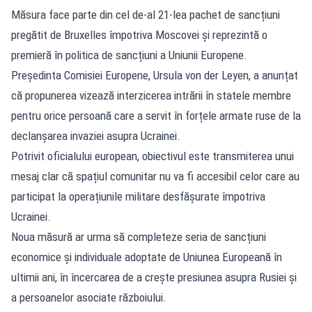
Măsura face parte din cel de-al 21-lea pachet de sancțiuni
pregătit de Bruxelles împotriva Moscovei și reprezintă o
premieră în politica de sancțiuni a Uniunii Europene.
Președinta Comisiei Europene, Ursula von der Leyen, a anunțat
că propunerea vizează interzicerea intrării în statele membre
pentru orice persoană care a servit în forțele armate ruse de la
declanșarea invaziei asupra Ucrainei.
Potrivit oficialului european, obiectivul este transmiterea unui
mesaj clar că spațiul comunitar nu va fi accesibil celor care au
participat la operațiunile militare desfășurate împotriva
Ucrainei.
Noua măsură ar urma să completeze seria de sancțiuni
economice și individuale adoptate de Uniunea Europeană în
ultimii ani, în încercarea de a crește presiunea asupra Rusiei și
a persoanelor asociate războiului.