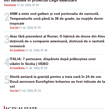
din sănătate în proiectul Legii salarizării
Sanatate
·
31 iul. 2026, 07:29
2
ANM a emis cod galben și cod portocaliu de caniculă.
Temperaturile urcă până la 38 de grade, iar nopțile devin
tropicale
Social
-
31 iul. 2026, 07:39
3
Atac fără precedent al Rusiei. O fabrică de drone din Kiev
deținută de o companie americană, distrusă de o rachetă
rusească
Actualitate
-
31 iul. 2026, 07:40
4
ITALIA: 7 persoane, dispărute după prăbușirea unei
clădiri în Sicilia | VIDEO
Actualitate
-
31 iul. 2026, 07:50
5
Alertă aeriană la graniță pentru a treia oară în 24 de ore.
Două aeronave Eurofighter britanice au fost ridicate de la
sol
Social
-
31 iul. 2026, 07:24
ACTUALITATE