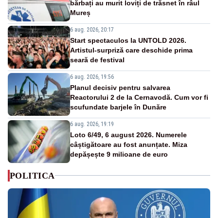
bărbați au murit loviți de trăsnet în râul
Mureș
6 aug. 2026, 20:17
Start spectaculos la UNTOLD 2026.
Artistul-surpriză care deschide prima
seară de festival
6 aug. 2026, 19:56
Planul decisiv pentru salvarea
Reactorului 2 de la Cernavodă. Cum vor fi
scufundate barjele în Dunăre
6 aug. 2026, 19:19
Loto 6/49, 6 august 2026. Numerele
câștigătoare au fost anunțate. Miza
depășește 9 milioane de euro
POLITICA