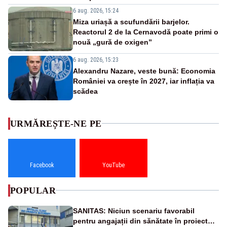
6 aug. 2026, 15:24
Miza uriașă a scufundării barjelor.
Reactorul 2 de la Cernavodă poate primi o
nouă „gură de oxigen”
6 aug. 2026, 15:23
Alexandru Nazare, veste bună: Economia
României va crește în 2027, iar inflația va
scădea
URMĂREȘTE-NE PE
Facebook
YouTube
POPULAR
SANITAS: Niciun scenariu favorabil
pentru angajații din sănătate în proiectul