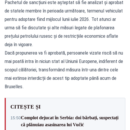
Pachetul de sancțiuni este așteptat să fie analizat și aprobat
de statele membre în perioada următoare, termenul vehiculat
pentru adoptare fiind mijlocul lunii iulie 2026. Tot atunci ar
urma să fie discutate și alte măsuri legate de plafonarea
prețului petrolului rusesc și de restricțiile economice aflate
deja în vigoare.
Dacă propunerea va fi aprobată, persoanele vizate riscă să nu
mai poată intra în niciun stat al Uniunii Europene, indiferent de
scopul călătoriei, transformând măsura într-una dintre cele
mai extinse interdicții de acest tip adoptate până acum de
Bruxelles.
CITEȘTE ȘI
Complot dejucat în Serbia: doi bărbați, suspectați
15:50
că plănuiau asasinarea lui Vučić