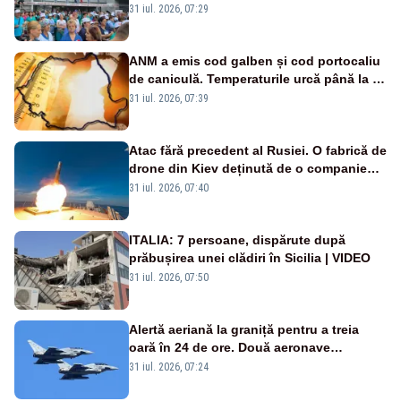
Legii salarizării
31 iul. 2026, 07:29
ANM a emis cod galben și cod portocaliu
de caniculă. Temperaturile urcă până la 38
de grade, iar nopțile devin tropicale
31 iul. 2026, 07:39
Atac fără precedent al Rusiei. O fabrică de
drone din Kiev deținută de o companie
americană, distrusă de o rachetă
31 iul. 2026, 07:40
rusească
ITALIA: 7 persoane, dispărute după
prăbușirea unei clădiri în Sicilia | VIDEO
31 iul. 2026, 07:50
Alertă aeriană la graniță pentru a treia
oară în 24 de ore. Două aeronave
Eurofighter britanice au fost ridicate de la
31 iul. 2026, 07:24
sol