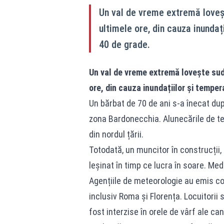
Un val de vreme extremă loveșt
ultimele ore, din cauza inundaț
40 de grade.
Un val de vreme extremă lovește sudu
ore, din cauza inundațiilor și temper
Un bărbat de 70 de ani s-a înecat după
zona Bardonecchia. Alunecările de ter
din nordul țării.
Totodată, un muncitor în construcții,
leșinat în timp ce lucra în soare. Med
Agențiile de meteorologie au emis codu
inclusiv Roma și Florența. Locuitorii su
fost interzise în orele de vârf ale can