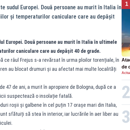
1
e sudul Europei. Două persoane au murit în Italia în
iilor și temperaturilor caniculare care au depășit
l Europei. Două persoane au murit în Italia în ultimele
aturilor caniculare care au depășit 40 de grade.
 ce râul Frejus s-a revărsat în urma ploilor torențiale, în
Atac
de 
en au blocat drumuri și au afectat mai multe localități
Actua
com
rac
 de 47 de ani, a murit în apropiere de Bologna, după ce a
icii suspectează o insolație fatală.
ri roșii și galbene în cel puțin 17 orașe mari din Italia,
nt sfătuiți să stea în interior, iar lucrările în aer liber au
iculei.