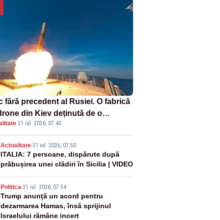
 fără precedent al Rusiei. O fabrică
drone din Kiev deținută de o
litate
·
31 iul. 2026, 07:40
panie americană, distrusă de o
hetă rusească
2
Actualitate
-
31 iul. 2026, 07:50
ITALIA: 7 persoane, dispărute după
prăbușirea unei clădiri în Sicilia | VIDEO
3
Politica
-
31 iul. 2026, 07:54
Trump anunță un acord pentru
dezarmarea Hamas, însă sprijinul
Israelului rămâne incert