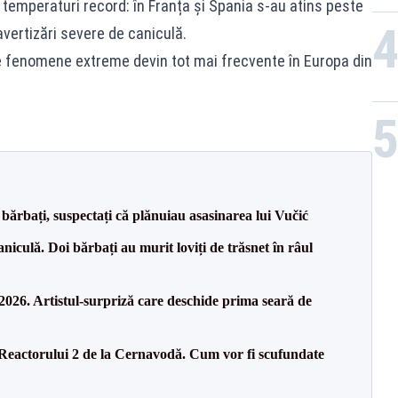
 temperaturi record: în Franța și Spania s-au atins peste
avertizări severe de caniculă.
 de fenomene extreme devin tot mai frecvente în Europa din
bărbați, suspectați că plănuiau asasinarea lui Vučić
culă. Doi bărbați au murit loviți de trăsnet în râul
26. Artistul-surpriză care deschide prima seară de
 Reactorului 2 de la Cernavodă. Cum vor fi scufundate