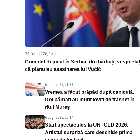
24 feb. 2026, 15:50
Complot dejucat în Serbia: doi bărbați, suspectaț
că plănuiau asasinarea lui Vučić
6 aug. 2026, 21:39
Vremea a făcut prăpăd după caniculă.
Doi bărbați au murit loviți de trăsnet în
râul Mureș
6 aug. 2026, 20:17
Start spectaculos la UNTOLD 2026.
Artistul-surpriză care deschide prima
seară de festival