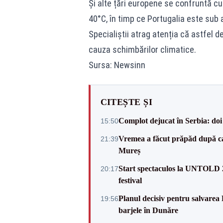
Și alte țări europene se confruntă cu
40°C, în timp ce Portugalia este sub 
Specialiștii atrag atenția că astfel
cauza schimbărilor climatice.
Sursa: Newsinn
CITEȘTE ȘI
Complot dejucat în Serbia: doi 
15:50
Vremea a făcut prăpăd după cani
21:39
Mureș
Start spectaculos la UNTOLD 20
20:17
festival
Planul decisiv pentru salvarea
19:56
barjele în Dunăre