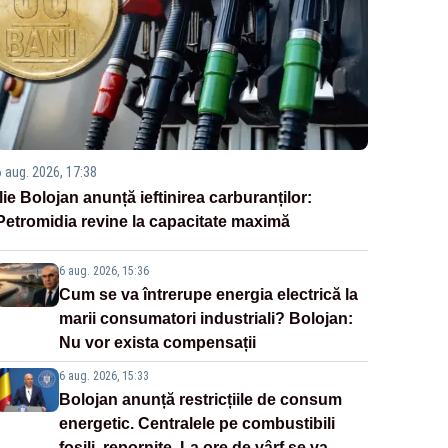
6 aug. 2026, 17:38
Ilie Bolojan anunță ieftinirea carburanților:
Petromidia revine la capacitate maximă
6 aug. 2026, 15:36
Cum se va întrerupe energia electrică la
marii consumatori industriali? Bolojan:
Nu vor exista compensații
6 aug. 2026, 15:33
Bolojan anunță restricțiile de consum
energetic. Centralele pe combustibili
fosili, repornite. La ore de vârf se va