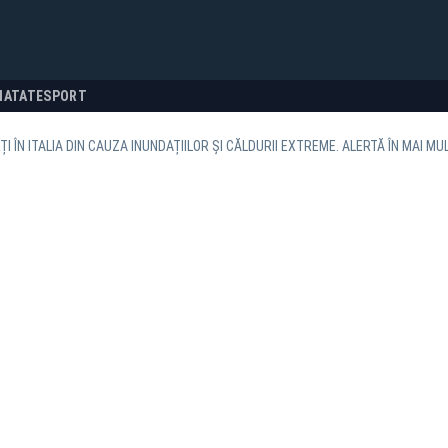
NATATE
SPORT
ȚI ÎN ITALIA DIN CAUZA INUNDAȚIILOR ȘI CĂLDURII EXTREME. ALERTĂ ÎN MAI M