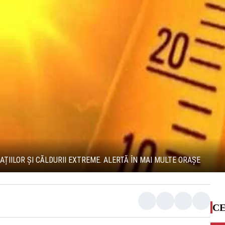
DAȚIILOR ȘI CĂLDURII EXTREME. ALERTĂ ÎN MAI MULTE ORAȘE
CE