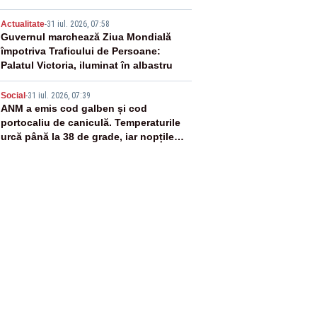
4
Actualitate
-
31 iul. 2026, 07:58
Guvernul marchează Ziua Mondială
împotriva Traficului de Persoane:
Palatul Victoria, iluminat în albastru
5
Social
-
31 iul. 2026, 07:39
ANM a emis cod galben și cod
portocaliu de caniculă. Temperaturile
urcă până la 38 de grade, iar nopțile
devin tropicale