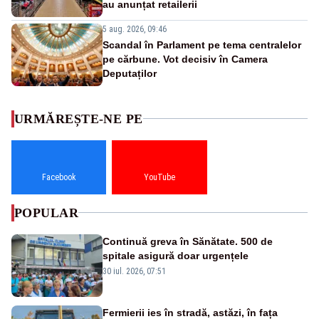
au anunțat retailerii
5 aug. 2026, 09:46
Scandal în Parlament pe tema centralelor
pe cărbune. Vot decisiv în Camera
Deputaților
URMĂREȘTE-NE PE
Facebook
YouTube
POPULAR
Continuă greva în Sănătate. 500 de
spitale asigură doar urgențele
30 iul. 2026, 07:51
Fermierii ies în stradă, astăzi, în fața