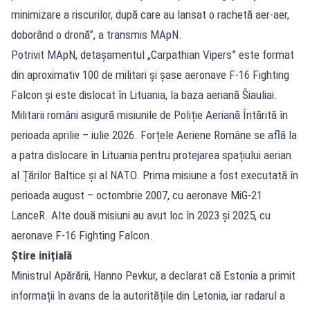
minimizare a riscurilor, după care au lansat o rachetă aer-aer,
doborând o dronă”, a transmis MApN.
Potrivit MApN, detașamentul „Carpathian Vipers” este format
din aproximativ 100 de militari și șase aeronave F-16 Fighting
Falcon și este dislocat în Lituania, la baza aeriană Šiauliai.
Militarii români asigură misiunile de Poliție Aeriană Întărită în
perioada aprilie – iulie 2026. Forțele Aeriene Române se află la
a patra dislocare în Lituania pentru protejarea spațiului aerian
al Țărilor Baltice și al NATO. Prima misiune a fost executată în
perioada august – octombrie 2007, cu aeronave MiG-21
LanceR. Alte două misiuni au avut loc în 2023 și 2025, cu
aeronave F-16 Fighting Falcon.
Știre inițială
Ministrul Apărării, Hanno Pevkur, a declarat că Estonia a primit
informații în avans de la autoritățile din Letonia, iar radarul a