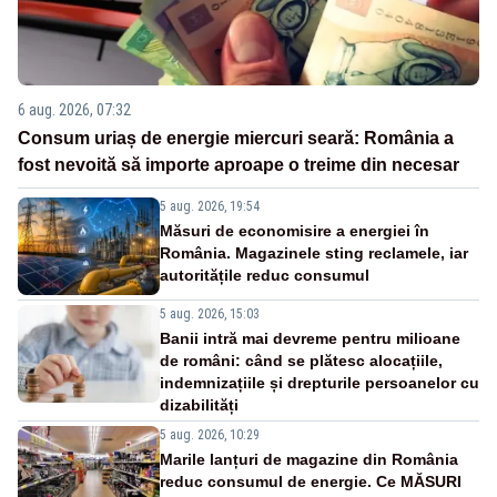
6 aug. 2026, 07:32
Consum uriaș de energie miercuri seară: România a
fost nevoită să importe aproape o treime din necesar
5 aug. 2026, 19:54
Măsuri de economisire a energiei în
România. Magazinele sting reclamele, iar
autoritățile reduc consumul
5 aug. 2026, 15:03
Banii intră mai devreme pentru milioane
de români: când se plătesc alocațiile,
indemnizațiile și drepturile persoanelor cu
dizabilități
5 aug. 2026, 10:29
Marile lanțuri de magazine din România
reduc consumul de energie. Ce MĂSURI