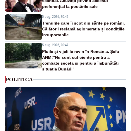
scandal. Acuzații privind accesul
preferențial la postările sale
5 aug. 2026, 20:49
Trenurile care îi scot din sărite pe români.
Călătorii reclamă aglomerația și condițiile
insuportabile
5 aug. 2026, 20:47
Ploile și vijeliile revin în România. Șefa
ANM:”Nu sunt suficiente pentru a
combate seceta și pentru a îmbunătăți
situația Dunării”
POLITICA