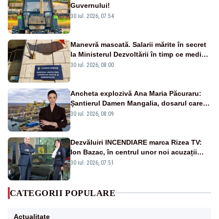
Guvernului!
30 iul. 2026, 07:54
Manevră mascată. Salarii mărite în secret
la Ministerul Dezvoltării în timp ce medicii
ies în stradă
30 iul. 2026, 08:00
Ancheta explozivă Ana Maria Păcuraru:
Șantierul Damen Mangalia, dosarul care
scufundă apărarea României
30 iul. 2026, 08:09
Dezvăluiri INCENDIARE marca Rizea TV:
Ion Bazac, în centrul unor noi acuzații
publice
30 iul. 2026, 07:51
CATEGORII POPULARE
Actualitate