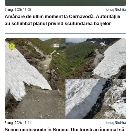
5 aug. 2026, 19:05
Ionuț Nichita
Amânare de ultim moment la Cernavodă. Autoritățile
au schimbat planul privind scufundarea barjelor
5 aug. 2026, 18:41
Ionuț Nichita
Scene neobișnuite în Bucegi. Doi turiști au încercat să