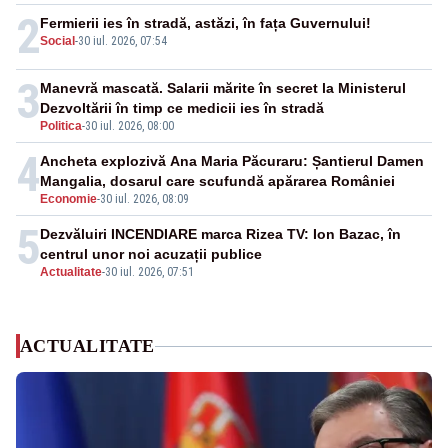
2
Fermierii ies în stradă, astăzi, în fața Guvernului!
Social
-
30 iul. 2026, 07:54
3
Manevră mascată. Salarii mărite în secret la Ministerul
Dezvoltării în timp ce medicii ies în stradă
Politica
-
30 iul. 2026, 08:00
4
Ancheta explozivă Ana Maria Păcuraru: Șantierul Damen
Mangalia, dosarul care scufundă apărarea României
Economie
-
30 iul. 2026, 08:09
5
Dezvăluiri INCENDIARE marca Rizea TV: Ion Bazac, în
centrul unor noi acuzații publice
Actualitate
-
30 iul. 2026, 07:51
ACTUALITATE