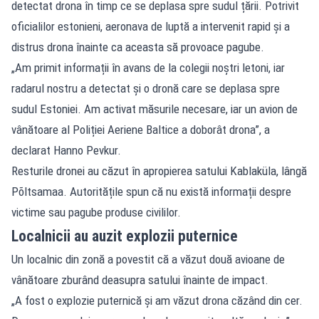
detectat drona în timp ce se deplasa spre sudul țării. Potrivit
oficialilor estonieni, aeronava de luptă a intervenit rapid și a
distrus drona înainte ca aceasta să provoace pagube.
„Am primit informații în avans de la colegii noștri letoni, iar
radarul nostru a detectat și o dronă care se deplasa spre
sudul Estoniei. Am activat măsurile necesare, iar un avion de
vânătoare al Poliției Aeriene Baltice a doborât drona”, a
declarat Hanno Pevkur.
Resturile dronei au căzut în apropierea satului Kablaküla, lângă
Põltsamaa. Autoritățile spun că nu există informații despre
victime sau pagube produse civililor.
Localnicii au auzit explozii puternice
Un localnic din zonă a povestit că a văzut două avioane de
vânătoare zburând deasupra satului înainte de impact.
„A fost o explozie puternică și am văzut drona căzând din cer.