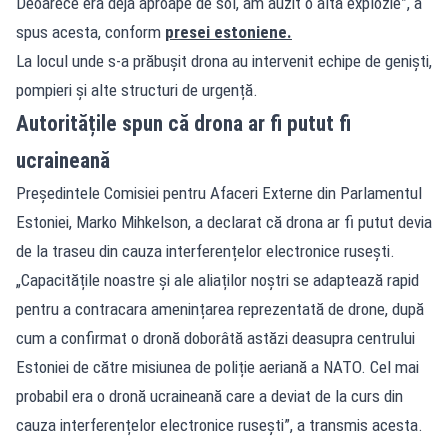
Deoarece era deja aproape de sol, am auzit o altă explozie”, a
spus acesta, conform
presei estoniene.
La locul unde s-a prăbușit drona au intervenit echipe de genişti,
pompieri și alte structuri de urgență.
Autoritățile spun că drona ar fi putut fi
ucraineană
Președintele Comisiei pentru Afaceri Externe din Parlamentul
Estoniei, Marko Mihkelson, a declarat că drona ar fi putut devia
de la traseu din cauza interferențelor electronice rusești.
„Capacitățile noastre și ale aliaților noștri se adaptează rapid
pentru a contracara amenințarea reprezentată de drone, după
cum a confirmat o dronă doborâtă astăzi deasupra centrului
Estoniei de către misiunea de poliție aeriană a NATO. Cel mai
probabil era o dronă ucraineană care a deviat de la curs din
cauza interferențelor electronice rusești”, a transmis acesta.