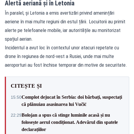
Alertă aeriană și în Letonia
În paralel, și Letonia a emis avertizări privind amenințări
aeriene în mai multe regiuni din estul țării. Locuitorii au primit
alerte pe telefoanele mobile, iar autoritățile au monitorizat
spațiul aerian.
Incidentul a avut loc în contextul unor atacuri repetate cu
drone în regiunea de nord-vest a Rusiei, unde mai multe
aeroporturi au fost închise temporar din motive de securitate.
CITEȘTE ȘI
Complot dejucat în Serbia: doi bărbați, suspectați
15:50
că plănuiau asasinarea lui Vučić
Bolojan a spus că stinge luminile acasă și nu
22:29
folosește aerul condiționat. Adevărul din spatele
declarațiilor