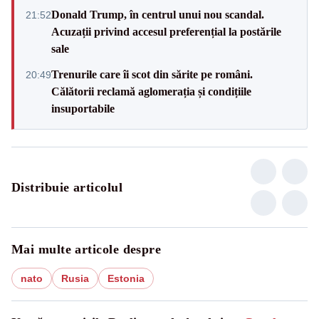
Donald Trump, în centrul unui nou scandal.
21:52
Acuzații privind accesul preferențial la postările
sale
Trenurile care îi scot din sărite pe români.
20:49
Călătorii reclamă aglomerația și condițiile
insuportabile
Distribuie articolul
Mai multe articole despre
nato
Rusia
Estonia