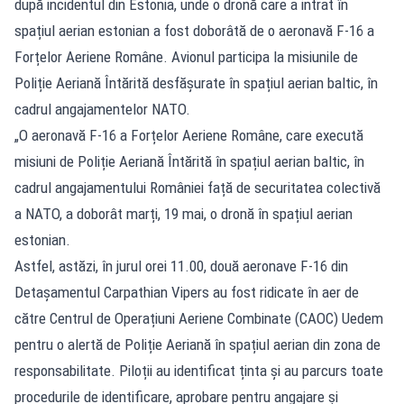
după incidentul din Estonia, unde o dronă care a intrat în
spațiul aerian estonian a fost doborâtă de o aeronavă F-16 a
Forțelor Aeriene Române. Avionul participa la misiunile de
Poliție Aeriană Întărită desfășurate în spațiul aerian baltic, în
cadrul angajamentelor NATO.
„O aeronavă F-16 a Forțelor Aeriene Române, care execută
misiuni de Poliție Aeriană Întărită în spațiul aerian baltic, în
cadrul angajamentului României față de securitatea colectivă
a NATO, a doborât marți, 19 mai, o dronă în spațiul aerian
estonian.
Astfel, astăzi, în jurul orei 11.00, două aeronave F-16 din
Detașamentul Carpathian Vipers au fost ridicate în aer de
către Centrul de Operațiuni Aeriene Combinate (CAOC) Uedem
pentru o alertă de Poliție Aeriană în spațiul aerian din zona de
responsabilitate. Piloții au identificat ținta și au parcurs toate
procedurile de identificare, aprobare pentru angajare și