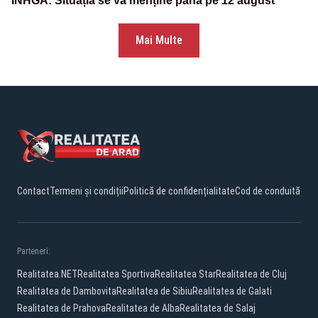
INHGA: Situația se va menține până pe 12 august
Mai Multe
Contact
Termeni și condiții
Politică de confidențialitate
Cod de conduită
Parteneri:
Realitatea.NET
Realitatea Sportiva
Realitatea Star
Realitatea de Cluj
Realitatea de Dambovita
Realitatea de Sibiu
Realitatea de Galati
Realitatea de Prahova
Realitatea de Alba
Realitatea de Salaj