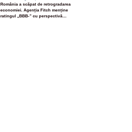
5
România a scăpat de retrogradarea
economiei. Agenția Fitch menține
ratingul „BBB-” cu perspectivă
negativă