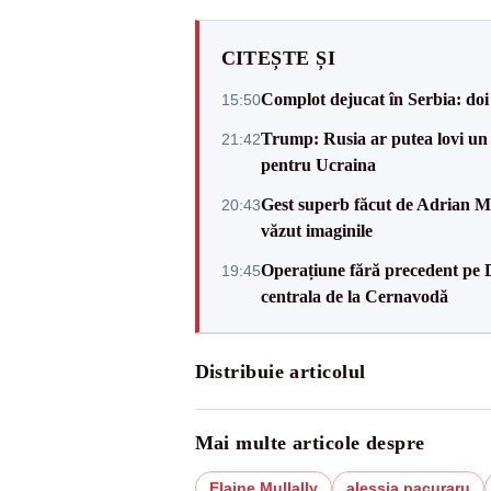
CITEȘTE ȘI
Complot dejucat în Serbia: doi 
15:50
Trump: Rusia ar putea lovi un
21:42
pentru Ucraina
Gest superb făcut de Adrian Mu
20:43
văzut imaginile
Operațiune fără precedent pe 
19:45
centrala de la Cernavodă
Distribuie articolul
Mai multe articole despre
Elaine Mullally
alessia pacuraru