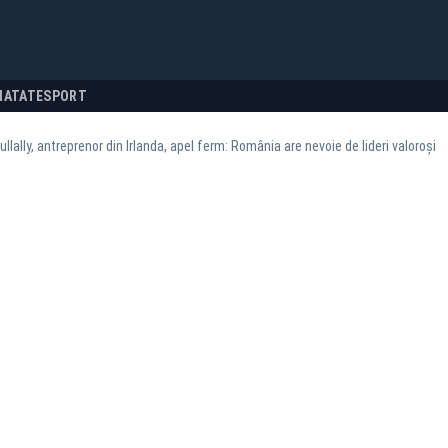
NATATE
SPORT
ullally, antreprenor din Irlanda, apel ferm: România are nevoie de lideri valoroși