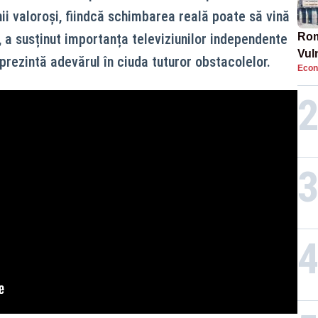
i valoroși, fiindcă schimbarea reală poate să vină
, a susținut importanța televiziunilor independente
Rom
Vul
rezintă adevărul în ciuda tuturor obstacolelor.
Econ
pun
cun