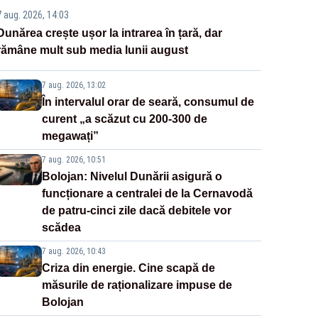
7 aug. 2026, 14:03
Dunărea crește ușor la intrarea în țară, dar
rămâne mult sub media lunii august
7 aug. 2026, 13:02
În intervalul orar de seară, consumul de
curent „a scăzut cu 200-300 de
megawați”
7 aug. 2026, 10:51
Bolojan: Nivelul Dunării asigură o
funcționare a centralei de la Cernavodă
de patru-cinci zile dacă debitele vor
scădea
7 aug. 2026, 10:43
Criza din energie. Cine scapă de
măsurile de raționalizare impuse de
Bolojan