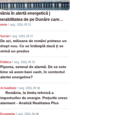
ânia în alertă energetică |
nerabilitatea de pe Dunăre care
omie
·
1 aug. 2026, 09:32
e în pericol Centrala Cernavodă era
oscută de pe vremea lui Ceaușescu
2
Social
-
1 aug. 2026, 09:37
De azi, milioane de români primesc un
drept nou. Ce se întâmplă dacă ți se
strică un produs
3
Politica
-
1 aug. 2026, 09:39
Piperea, semnal de alarmă. De ce este
bine să avem bani cash, în contextul
alertei energetice?
4
Actualitate
-
1 aug. 2026, 09:46
România, la limita tehnică a
importurilor de energie. Prețurile cresc
alarmant - Analiză Realitatea Plus
Economie
-
1 aug. 2026, 06:48