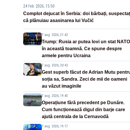
24 feb. 2026, 15:50
Complot dejucat în Serbia: doi bărbați, suspectaț
că plănuiau asasinarea lui Vučić
7 aug. 2026, 21:42
Trump: Rusia ar putea lovi un stat NATO
în această toamnă. Ce spune despre
armele pentru Ucraina
7 aug. 2026, 20:43
Gest superb făcut de Adrian Mutu pentr
soția sa, Sandra. Zeci de mii de oameni
au văzut imaginile
7 aug. 2026, 19:45
Operațiune fără precedent pe Dunăre.
Cum funcționează digul din barje care
ajută centrala de la Cernavodă
7 aug. 2026, 19:17