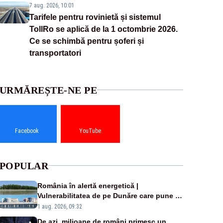
7 aug. 2026, 10:01
Tarifele pentru rovinietă și sistemul
TollRo se aplică de la 1 octombrie 2026.
Ce se schimbă pentru șoferi și
transportatori
URMĂREȘTE-NE PE
Facebook
YouTube
POPULAR
România în alertă energetică |
Vulnerabilitatea de pe Dunăre care pune în
pericol Centrala Cernavodă era cunoscută
1 aug. 2026, 09:32
de pe vremea lui Ceaușescu
De azi, milioane de români primesc un