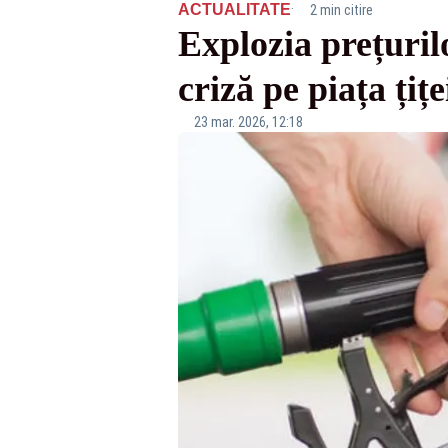
·
ACTUALITATE
2 min citire
Explozia prețuril
criză pe piața țiț
23 mar. 2026, 12:18