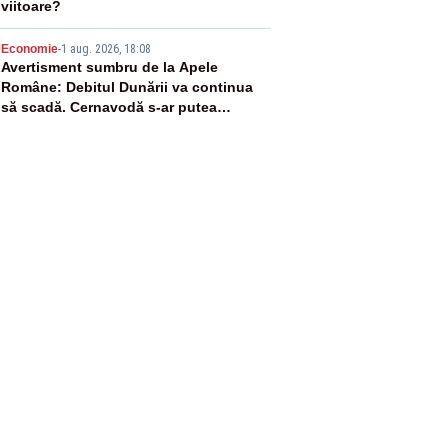
viitoare?
5
Economie
-
1 aug. 2026, 18:08
Avertisment sumbru de la Apele
Române: Debitul Dunării va continua
să scadă. Cernavodă s-ar putea
închide în 4 zile