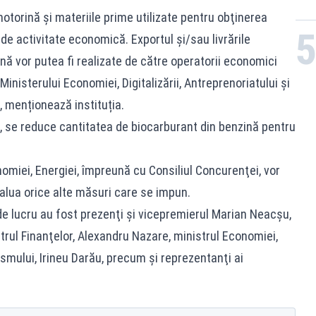
torină şi materiile prime utilizate pentru obţinerea
ţ de activitate economică. Exportul şi/sau livrările
ă vor putea fi realizate de către operatorii economici
Ministerului Economiei, Digitalizării, Antreprenoriatului şi
”, menționează instituția.
ă, se reduce cantitatea de biocarburant din benzină pentru
nomiei, Energiei, împreună cu Consiliul Concurenţei, vor
alua orice alte măsuri care se impun.
de lucru au fost prezenţi şi vicepremierul Marian Neacşu,
strul Finanţelor, Alexandru Nazare, ministrul Economiei,
rismului, Irineu Darău, precum şi reprezentanţi ai