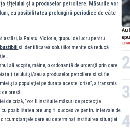
ța țițeiului și a produselor petroliere. Măsurile vor
 luni, cu posibilitatea prelungirii periodice de câte
Au 
spu
t astăzi, la Palatul Victoria, grupul de lucru pentru
Econ
pas
bustibili
şi identificarea soluţiilor menite să reducă
iei.
ernul să adopte, mâine, o ordonanţă de urgenţă prin care
iaţa ţiţeiului şi/sau a produselor petroliere şi să fie
miei şi a populaţiei pe durata acestei crize”, a transmis
 de presă.
iei de criză, ”vor fi instituite măsuri de protecţie
, cu posibilitatea prelungirii succesive pentru intervale de
ă circumstanţele care au determinat instituirea situaţiei