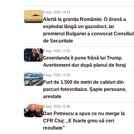
8 aug. 2026, 14:34
Alertă la granița României. O dronă a
explodat lângă un gazoduct, iar
premierul Bulgariei a convocat Consiliul
de Securitate
8 aug. 2026, 13:35
Groenlanda îi pune frână lui Trump.
Avertisment dur după planul de foraj
8 aug. 2026, 13:09
Furt de 1.500 de metri de cabluri din
parcuri fotovoltaice. Șapte persoane,
arestate
8 aug. 2026, 12:46
Dan Petrescu a spus ce nu merge la
CFR Cluj: „E foarte greu să ceri
rezultate”