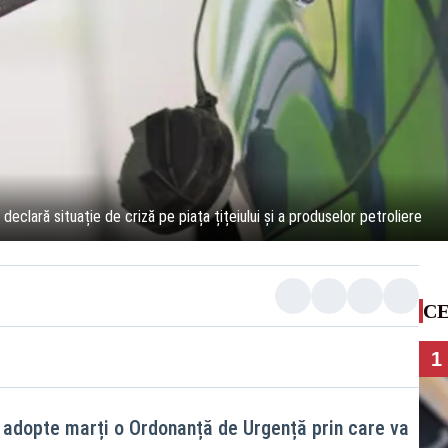
 declară situație de criză pe piața țițeiului şi a produselor petroliere
CE
1
adopte marți o Ordonanță de Urgență prin care va