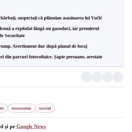
bărbați, suspectați că plănuiau asasinarea lui Vučić
dronă a explodat lângă un gazoduct, iar premierul
de Securitate
Trump. Avertisment dur după planul de foraj
ri din parcuri fotovoltaice. Șapte persoane, arestate
rn
economie
social
ad și pe
Google News