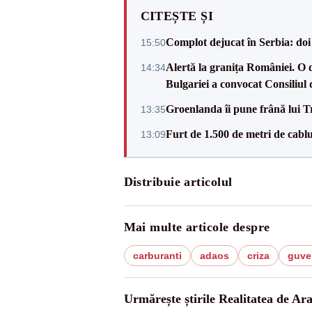
CITEȘTE ȘI
Complot dejucat în Serbia: doi 
15:50
Alertă la granița României. O 
14:34
Bulgariei a convocat Consiliul 
Groenlanda îi pune frână lui 
13:35
Furt de 1.500 de metri de cablu
13:09
Distribuie articolul
Mai multe articole despre
carburanti
adaos
criza
guve
Urmărește știrile Realitatea de Ar