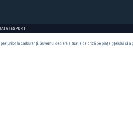
NATATE
SPORT
 prețurilor la carburanți. Guvernul declară situație de criză pe piața țițeiului şi a