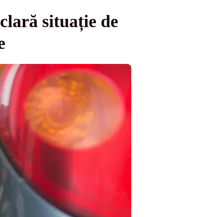
lară situație de
e