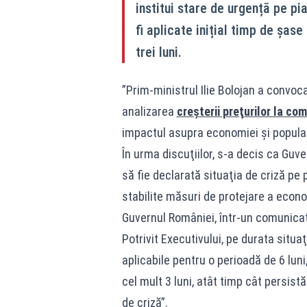
institui stare de urgență pe pia
fi aplicate inițial timp de șase
trei luni.
”Prim-ministrul Ilie Bolojan a convoca
analizarea
creşterii preţurilor la com
impactul asupra economiei şi populaţ
În urma discuţiilor, s-a decis ca Guv
să fie declarată situaţia de criză pe p
stabilite măsuri de protejare a econo
Guvernul României, într-un comunicat
Potrivit Executivului, pe durata situaţ
aplicabile pentru o perioadă de 6 luni
cel mult 3 luni, atât timp cât persist
de criză”.