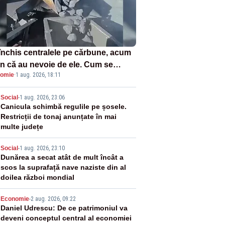
închis centralele pe cărbune, acum
n că au nevoie de ele. Cum se
omie
·
1 aug. 2026, 18:11
ează vina în plină criză energetică
2
Social
-
1 aug. 2026, 23:06
Canicula schimbă regulile pe șosele.
Restricții de tonaj anunțate în mai
multe județe
3
Social
-
1 aug. 2026, 23:10
Dunărea a secat atât de mult încât a
scos la suprafață nave naziste din al
doilea război mondial
4
Economie
-
2 aug. 2026, 09:22
Daniel Udrescu: De ce patrimoniul va
deveni conceptul central al economiei