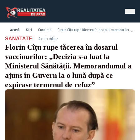
Acasă
Știri
Sanatate
Florin Cîțu rupe tăcerea în dosarul vaccinurilor: „Decizia s-a luat la Ministerul Sănătății. Memorandumul a ajuns în Guvern la o lună după ce expirase termenul de refuz”
·
SANATATE
4 min citire
Florin Cîțu rupe tăcerea în dosarul
vaccinurilor: „Decizia s-a luat la
Ministerul Sănătății. Memorandumul a
ajuns în Guvern la o lună după ce
expirase termenul de refuz”