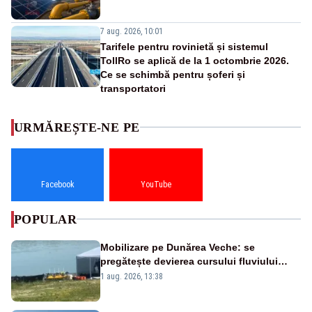
7 aug. 2026, 10:01
Tarifele pentru rovinietă și sistemul
TollRo se aplică de la 1 octombrie 2026.
Ce se schimbă pentru șoferi și
transportatori
URMĂREȘTE-NE PE
Facebook
YouTube
POPULAR
Mobilizare pe Dunărea Veche: se
pregătește devierea cursului fluviului
către Cernavodă – VIDEO
1 aug. 2026, 13:38