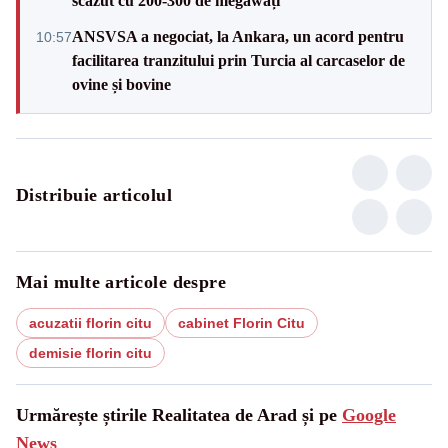
scăzut cu 200-300 de megawați”
ANSVSA a negociat, la Ankara, un acord pentru
10:57
facilitarea tranzitului prin Turcia al carcaselor de
ovine și bovine
Distribuie articolul
Mai multe articole despre
acuzatii florin citu
cabinet Florin Citu
demisie florin citu
Urmărește știrile Realitatea de Arad și pe
Google
News