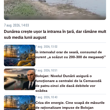
7 aug. 2026, 14:03
Dunărea crește ușor la intrarea în țară, dar rămâne mult
sub media lunii august
7 aug. 2026, 13:02
În intervalul orar de seară, consumul de
curent „a scăzut cu 200-300 de megawați”
7 aug. 2026, 10:51
Bolojan: Nivelul Dunării asigură o
funcționare a centralei de la Cernavodă
de patru-cinci zile dacă debitele vor
scădea
7 aug. 2026, 10:43
Criza din energie. Cine scapă de măsurile
de raționalizare impuse de Bolojan