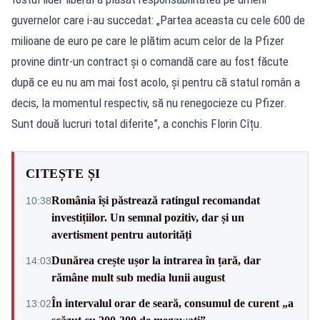
guvernelor care i-au succedat: „Partea aceasta cu cele 600 de
milioane de euro pe care le plătim acum celor de la Pfizer
provine dintr-un contract și o comandă care au fost făcute
după ce eu nu am mai fost acolo, și pentru că statul român a
decis, la momentul respectiv, să nu renegocieze cu Pfizer.
Sunt două lucruri total diferite”, a conchis Florin Cîțu.
CITEȘTE ȘI
România își păstrează ratingul recomandat
10:38
investițiilor. Un semnal pozitiv, dar și un
avertisment pentru autorități
Dunărea crește ușor la intrarea în țară, dar
14:03
rămâne mult sub media lunii august
În intervalul orar de seară, consumul de curent „a
13:02