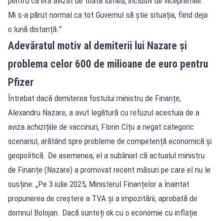
pentru că era avizat de toată lumea, inclusiv de vicepremier.
Mi s-a părut normal ca tot Guvernul să știe situația, fiind deja
o lună distanță.”
Adevăratul motiv al demiterii lui Nazare și
problema celor 600 de milioane de euro pentru
Pfizer
Întrebat dacă demiterea fostului ministru de Finanțe,
Alexandru Nazare, a avut legătură cu refuzul acestuia de a
aviza achizițiile de vaccinuri, Florin Cîțu a negat categoric
scenariul, arătând spre probleme de competență economică și
geopolitică. De asemenea, el a subliniat că actualul ministru
de Finanțe (Nazare) a promovat recent măsuri pe care el nu le
susține: „Pe 3 iulie 2025, Ministerul Finanțelor a înaintat
propunerea de creștere a TVA și a impozitării, aprobată de
domnul Bolojan. Dacă sunteți ok cu o economie cu inflație