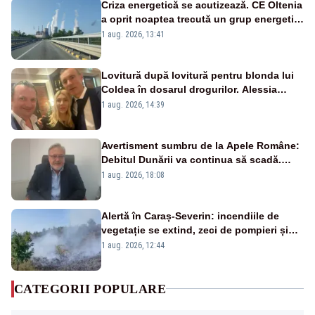
Criza energetică se acutizează. CE Oltenia
a oprit noaptea trecută un grup energetic
de la Rovinari
1 aug. 2026, 13:41
Lovitură după lovitură pentru blonda lui
Coldea în dosarul drogurilor. Alessia
Păcuraru explică decizia magistraților
1 aug. 2026, 14:39
Avertisment sumbru de la Apele Române:
Debitul Dunării va continua să scadă.
Cernavodă s-ar putea închide în 4 zile
1 aug. 2026, 18:08
Alertă în Caraș-Severin: incendiile de
vegetație se extind, zeci de pompieri și
silvicultori se luptă cu flăcările - VIDEO
1 aug. 2026, 12:44
CATEGORII POPULARE