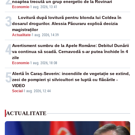
noaptea trecută un grup energetic de la Rovinari
Economie
-
1 aug. 2026, 13:41
3
Lovitură după lovitură pentru blonda lui Coldea în
dosarul drogurilor. Alessia Păcuraru explică decizia
magistraților
Actualitate
-
1 aug. 2026, 14:39
4
Avertisment sumbru de la Apele Române: Debitul Dunării
va continua să scadă. Cernavodă s-ar putea închide în 4
zile
Economie
-
1 aug. 2026, 18:08
5
Alertă în Caraș-Severin: incendiile de vegetație se extind,
zeci de pompieri și silvicultori se luptă cu flăcările -
VIDEO
Social
-
1 aug. 2026, 12:44
ACTUALITATE