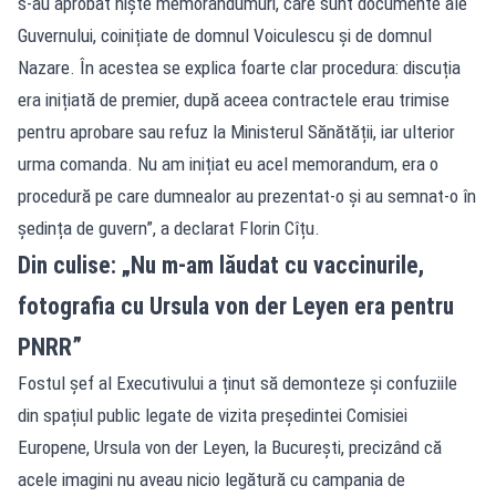
s-au aprobat niște memorandumuri, care sunt documente ale
Guvernului, coinițiate de domnul Voiculescu și de domnul
Nazare. În acestea se explica foarte clar procedura: discuția
era inițiată de premier, după aceea contractele erau trimise
pentru aprobare sau refuz la Ministerul Sănătății, iar ulterior
urma comanda. Nu am inițiat eu acel memorandum, era o
procedură pe care dumnealor au prezentat-o și au semnat-o în
ședința de guvern”, a declarat Florin Cîțu.
Din culise: „Nu m-am lăudat cu vaccinurile,
fotografia cu Ursula von der Leyen era pentru
PNRR”
Fostul șef al Executivului a ținut să demonteze și confuziile
din spațiul public legate de vizita președintei Comisiei
Europene, Ursula von der Leyen, la București, precizând că
acele imagini nu aveau nicio legătură cu campania de