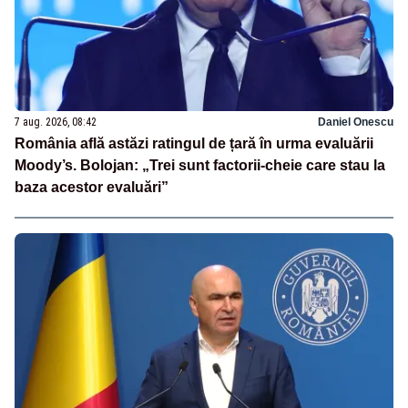
7 aug. 2026, 08:42
Daniel Onescu
România află astăzi ratingul de țară în urma evaluării
Moody’s. Bolojan: „Trei sunt factorii-cheie care stau la
baza acestor evaluări”