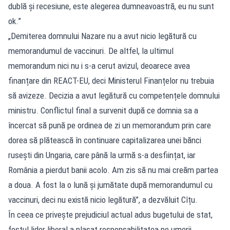
dublă și recesiune, este alegerea dumneavoastră, eu nu sunt
ok.”
„Demiterea domnului Nazare nu a avut nicio legătură cu
memorandumul de vaccinuri. De altfel, la ultimul
memorandum nici nu i s-a cerut avizul, deoarece avea
finanțare din REACT-EU, deci Ministerul Finanțelor nu trebuia
să avizeze. Decizia a avut legătură cu competențele domnului
ministru. Conflictul final a survenit după ce domnia sa a
încercat să pună pe ordinea de zi un memorandum prin care
dorea să plătească în continuare capitalizarea unei bănci
rusești din Ungaria, care până la urmă s-a desființat, iar
România a pierdut banii acolo. Am zis să nu mai creăm partea
a doua. A fost la o lună și jumătate după memorandumul cu
vaccinuri, deci nu există nicio legătură”, a dezvăluit Cîțu.
În ceea ce privește prejudiciul actual adus bugetului de stat,
fostul lider liberal a plasat responsabilitatea pe umerii