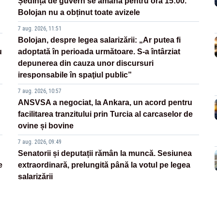
Ședința de guvern se amână pentru ora 15:00.
Bolojan nu a obținut toate avizele
7 aug. 2026, 11:51
Bolojan, despre legea salarizării: „Ar putea fi
u
adoptată în perioada următoare. S-a întârziat
depunerea din cauza unor discursuri
iresponsabile în spaţiul public”
7 aug. 2026, 10:57
ANSVSA a negociat, la Ankara, un acord pentru
facilitarea tranzitului prin Turcia al carcaselor de
ovine și bovine
7 aug. 2026, 09:49
Senatorii și deputații rămân la muncă. Sesiunea
e
extraordinară, prelungită până la votul pe legea
salarizării