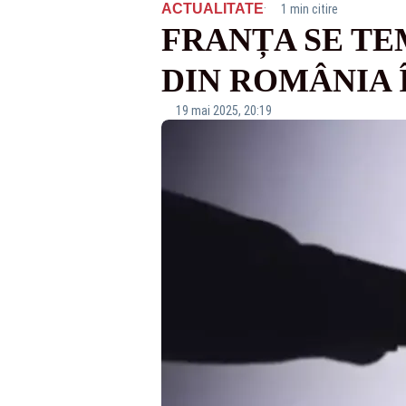
·
ACTUALITATE
1 min citire
FRANȚA SE TE
DIN ROMÂNIA Î
19 mai 2025, 20:19