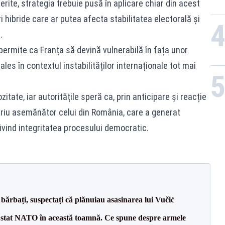
ferite, strategia trebuie pusă în aplicare chiar din acest
 hibride care ar putea afecta stabilitatea electorală și
.
t permite ca Franța să devină vulnerabilă în fața unor
les în contextul instabilităților internaționale tot mai
itate, iar autoritățile speră ca, prin anticipare și reacție
ariu asemănător celui din România, care a generat
rivind integritatea procesului democratic.
bărbați, suspectați că plănuiau asasinarea lui Vučić
 stat NATO în această toamnă. Ce spune despre armele