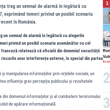
1
anța trag un semnal de alarmă în legătură cu
7, exprimând temeri privind un posibil scenariu
recent în România.
rag un semnal de alarmă în legătură cu alegerile
meri privind un posibil scenariu asemănător cu cel
franceză relatează că oficialii din domeniul securității
Rom
Vul
riscurile unor interferențe externe, în special din partea
Econ
pun
cun
ă și manipularea informațiilor prin rețelele sociale, un
tea influența grav percepția publicului și rezultatele
e din domeniul informațiilor și al combaterii terorismului
solid de apărare informațională.