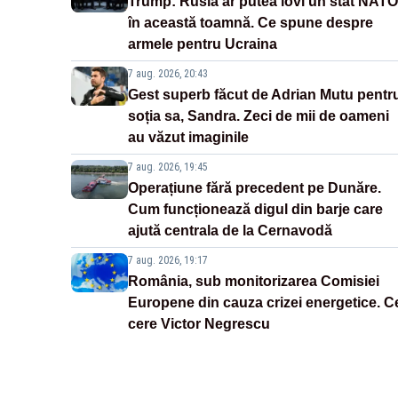
Trump: Rusia ar putea lovi un stat NATO
în această toamnă. Ce spune despre
armele pentru Ucraina
7 aug. 2026, 20:43
Gest superb făcut de Adrian Mutu pentr
soția sa, Sandra. Zeci de mii de oameni
au văzut imaginile
7 aug. 2026, 19:45
Operațiune fără precedent pe Dunăre.
Cum funcționează digul din barje care
ajută centrala de la Cernavodă
7 aug. 2026, 19:17
România, sub monitorizarea Comisiei
Europene din cauza crizei energetice. C
cere Victor Negrescu