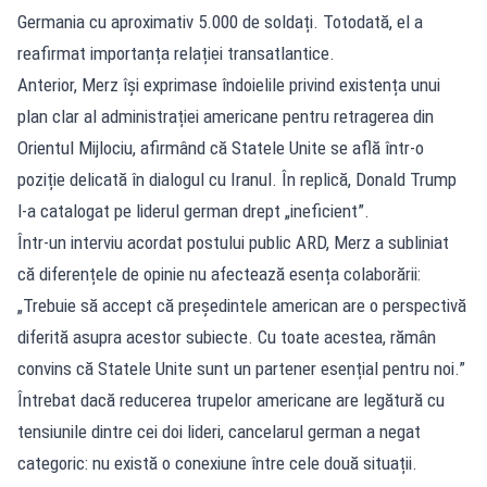
Germania cu aproximativ 5.000 de soldați. Totodată, el a
reafirmat importanța relației transatlantice.
Anterior, Merz își exprimase îndoielile privind existența unui
plan clar al administrației americane pentru retragerea din
Orientul Mijlociu, afirmând că Statele Unite se află într-o
poziție delicată în dialogul cu Iranul. În replică, Donald Trump
l-a catalogat pe liderul german drept „ineficient”.
Într-un interviu acordat postului public ARD, Merz a subliniat
că diferențele de opinie nu afectează esența colaborării:
„Trebuie să accept că președintele american are o perspectivă
diferită asupra acestor subiecte. Cu toate acestea, rămân
convins că Statele Unite sunt un partener esențial pentru noi.”
Întrebat dacă reducerea trupelor americane are legătură cu
tensiunile dintre cei doi lideri, cancelarul german a negat
categoric: nu există o conexiune între cele două situații.