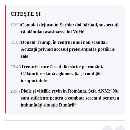
CITEȘTE ȘI
Complot dejucat în Serbia: doi bărbați, suspectați
15:50
că plănuiau asasinarea lui Vučić
Donald Trump, în centrul unui nou scandal.
21:52
Acuzații privind accesul preferențial la postările
sale
Trenurile care îi scot din sărite pe români.
20:49
Călătorii reclamă aglomerația și condițiile
insuportabile
Ploile și vijeliile revin în România. Șefa ANM:”Nu
20:47
sunt suficiente pentru a combate seceta și pentru a
îmbunătăți situația Dunării”