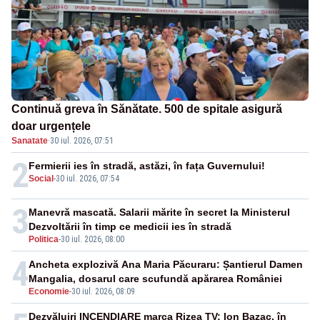
Continuă greva în Sănătate. 500 de spitale asigură
doar urgențele
Sanatate
·
30 iul. 2026, 07:51
2
Fermierii ies în stradă, astăzi, în fața Guvernului!
Social
-
30 iul. 2026, 07:54
3
Manevră mascată. Salarii mărite în secret la Ministerul
Dezvoltării în timp ce medicii ies în stradă
Politica
-
30 iul. 2026, 08:00
4
Ancheta explozivă Ana Maria Păcuraru: Șantierul Damen
Mangalia, dosarul care scufundă apărarea României
Economie
-
30 iul. 2026, 08:09
Dezvăluiri INCENDIARE marca Rizea TV: Ion Bazac, în