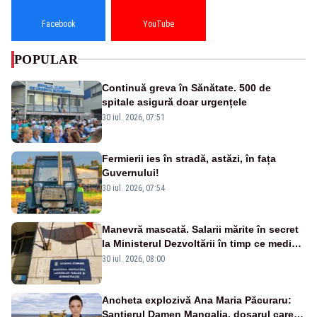
Facebook
YouTube
POPULAR
Continuă greva în Sănătate. 500 de
spitale asigură doar urgențele
30 iul. 2026, 07:51
Fermierii ies în stradă, astăzi, în fața
Guvernului!
30 iul. 2026, 07:54
Manevră mascată. Salarii mărite în secret
la Ministerul Dezvoltării în timp ce medicii
ies în stradă
30 iul. 2026, 08:00
Ancheta explozivă Ana Maria Păcuraru:
Șantierul Damen Mangalia, dosarul care