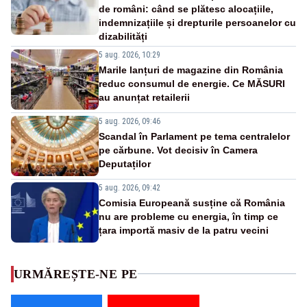
de români: când se plătesc alocațiile,
indemnizațiile și drepturile persoanelor cu
dizabilități
5 aug. 2026, 10:29
Marile lanțuri de magazine din România
reduc consumul de energie. Ce MĂSURI
au anunțat retailerii
5 aug. 2026, 09:46
Scandal în Parlament pe tema centralelor
pe cărbune. Vot decisiv în Camera
Deputaților
5 aug. 2026, 09:42
Comisia Europeană susține că România
nu are probleme cu energia, în timp ce
țara importă masiv de la patru vecini
URMĂREȘTE-NE PE