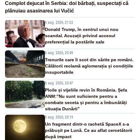
Complot dejucat în Serbia: doi bărbați, suspectați că
plănuiau asasinarea lui Vučić
5 aug. 2026, 21:52
Donald Trump, în centrul unui nou
scandal. Acuzații privind accesul
preferențial la postările sale
5 aug. 2026, 20:49
Trenurile care îi scot din sărite pe români.
Călătorii reclamă aglomerația și condițiile
insuportabile
5 aug. 2026, 20:47
Ploile și vijeliile revin în România. Șefa
ANM:”Nu sunt suficiente pentru a
combate seceta și pentru a îmbunătăți
situația Dunării”
5 aug. 2026, 20:19
Un fragment dintr-o rachetă SpaceX s-a
prăbușit pe Lună. Ce au aflat cercetătorii
după impact