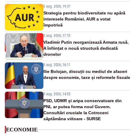
5 aug. 2026, 19:37
Strategia pentru biodiversitate nu apără
interesele României. AUR a votat
împotrivă
5 aug. 2026, 17:15
Vladimir Putin reorganizează Armata rusă.
A înființat o nouă structură dedicată
dronelor
5 aug. 2026, 16:11
Ilie Bolojan, discuții cu mediul de afaceri
despre economie, taxe și reformele fiscale
5 aug. 2026, 14:55
PSD, UDMR și aripa conservatoare din
PNL ar putea forma noul Guvern.
Consultări cruciale la Cotroceni
săptămâna viitoare - SURSE
ECONOMIE