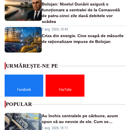
Bolojan: Nivelul Dunării asigură o
funcționare a centralei de la Cernavodă
de patru-cinci zile dacă debitele vor
scădea
7 aug. 2026, 10:43
Criza din energie. Cine scapă de măsurile
de raționalizare impuse de Bolojan
URMĂREȘTE-NE PE
Facebook
YouTube
POPULAR
Au închis centralele pe cărbune, acum
spun că au nevoie de ele. Cum se
pasează vina în plină criză energetică
1 aug. 2026, 18:11