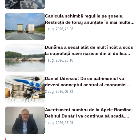
Canicula schimbă regulile pe șosele.
Restricții de tonaj anunțate în mai multe
județe
1 aug. 2026, 23:06
Dunărea a secat atât de mult încât a scos
la suprafață nave naziste din al doilea
război mondial
1 aug. 2026, 23:10
Daniel Udrescu: De ce patrimoniul va
deveni conceptul central al economiei
viitoare?
2 aug. 2026, 09:22
Avertisment sumbru de la Apele Române:
Debitul Dunării va continua să scadă.
Cernavodă s-ar putea închide în 4 zile
1 aug. 2026, 18:08