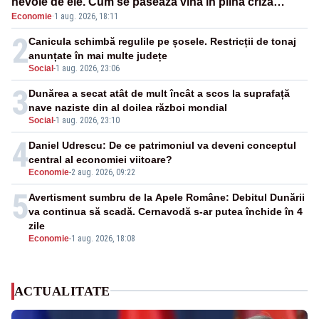
nevoie de ele. Cum se pasează vina în plină criză
Economie
·
1 aug. 2026, 18:11
energetică
2
Canicula schimbă regulile pe șosele. Restricții de tonaj
anunțate în mai multe județe
Social
-
1 aug. 2026, 23:06
3
Dunărea a secat atât de mult încât a scos la suprafață
nave naziste din al doilea război mondial
Social
-
1 aug. 2026, 23:10
4
Daniel Udrescu: De ce patrimoniul va deveni conceptul
central al economiei viitoare?
Economie
-
2 aug. 2026, 09:22
5
Avertisment sumbru de la Apele Române: Debitul Dunării
va continua să scadă. Cernavodă s-ar putea închide în 4
zile
Economie
-
1 aug. 2026, 18:08
ACTUALITATE