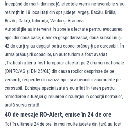
Începând de marți dimineață, efectele vremii nefavorabile s-au
resimțit în 18 localități din opt județe: Argeş, Bacău, Brăila,
Buzău, Galaţi, Ialomiţa, Vaslui şi Vrancea.
Autoritățile au intervenit în zonele afectate pentru evacuarea
apei din două case, o anexă gospodărească, două subsoluri și
42 de curți și au degajat patru
copaci prăbușiți
pe carosabil. În
urma prăbușirii copacilor, un autoturism a fost avariat.
„Traficul rutier a fost temporar afectat pe 2 drumuri naţionale
(DN 7C/AG şi DN 25/GL) din cauza rocilor desprinse de pe
versanţi, respectiv din cauza apei şi aluviunilor acumulate pe
carosabil. Echipaje specializate s-au aflat în teren pentru
remedierea situaţiei şi reluarea circulaţiei în condiţii normale”,
arată sursa citată.
40 de mesaje RO-Alert, emise în 24 de ore
Tot în ultimele 24 de ore, în mai multe județe din țară au fost