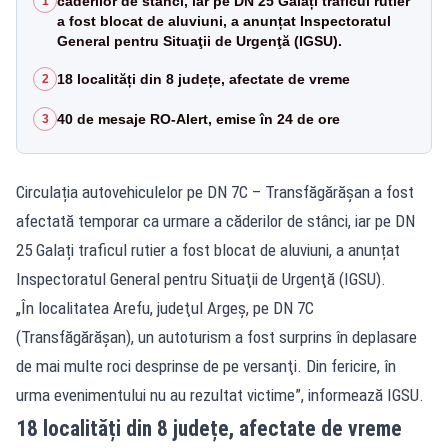
căderilor de stânci, iar pe DN 25 Galați traficul rutier
1
a fost blocat de aluviuni, a anunțat Inspectoratul
General pentru Situaţii de Urgenţă (IGSU).
18 localități din 8 județe, afectate de vreme
2
40 de mesaje RO-Alert, emise în 24 de ore
3
Circulația autovehiculelor pe DN 7C – Transfăgărășan a fost
afectată temporar ca urmare a căderilor de stânci, iar pe DN
25 Galați traficul rutier a fost blocat de aluviuni, a anunțat
Inspectoratul General pentru Situaţii de Urgenţă (IGSU).
„În localitatea Arefu, judeţul Argeş, pe DN 7C
(
Transfăgărăşan
), un autoturism a fost surprins în deplasare
de mai multe roci desprinse de pe versanţi. Din fericire, în
urma evenimentului nu au rezultat victime”, informează IGSU.
18 localități din 8 județe, afectate de vreme