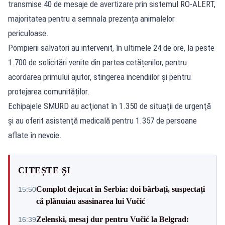
transmise 40 de mesaje de avertizare prin sistemul
RO-ALERT
,
majoritatea pentru a semnala prezența animalelor
periculoase.
Pompierii salvatori au intervenit, în ultimele 24 de ore, la peste
1.700 de solicitări venite din partea cetățenilor, pentru
acordarea primului ajutor, stingerea incendiilor și pentru
protejarea comunităților.
Echipajele SMURD au acţionat în 1.350 de situaţii de urgenţă
şi au oferit asistenţă medicală pentru 1.357 de persoane
aflate în nevoie.
CITEȘTE ȘI
Complot dejucat în Serbia: doi bărbați, suspectați
15:50
că plănuiau asasinarea lui Vučić
Zelenski, mesaj dur pentru Vučić la Belgrad:
16:39