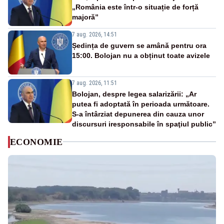
„România este într-o situație de forță
majoră”
7 aug. 2026, 14:51
Ședința de guvern se amână pentru ora
15:00. Bolojan nu a obținut toate avizele
7 aug. 2026, 11:51
Bolojan, despre legea salarizării: „Ar
putea fi adoptată în perioada următoare.
S-a întârziat depunerea din cauza unor
discursuri iresponsabile în spaţiul public”
ECONOMIE