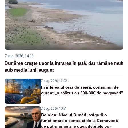
7 aug. 2026, 14:03
Dunărea crește ușor la intrarea în țară, dar rămâne mult
sub media lunii august
7 aug. 2026, 13:02
În intervalul orar de seară, consumul de
curent „a scăzut cu 200-300 de megawați”
7 aug. 2026, 10:51
Bolojan: Nivelul Dunării asigură o
funcționare a centralei de la Cernavodă
de patru-cinci zile dacă debitele vor