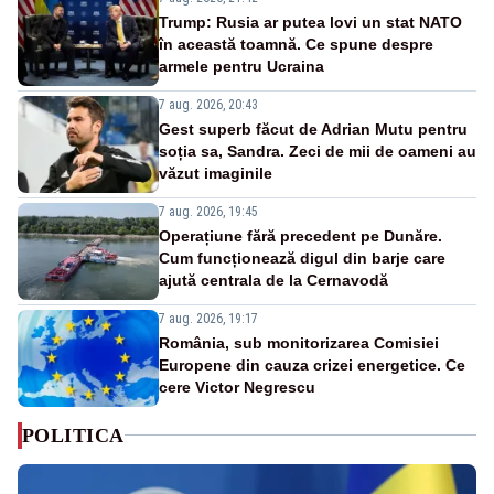
Trump: Rusia ar putea lovi un stat NATO
în această toamnă. Ce spune despre
armele pentru Ucraina
7 aug. 2026, 20:43
Gest superb făcut de Adrian Mutu pentru
soția sa, Sandra. Zeci de mii de oameni au
văzut imaginile
7 aug. 2026, 19:45
Operațiune fără precedent pe Dunăre.
Cum funcționează digul din barje care
ajută centrala de la Cernavodă
7 aug. 2026, 19:17
România, sub monitorizarea Comisiei
Europene din cauza crizei energetice. Ce
cere Victor Negrescu
POLITICA