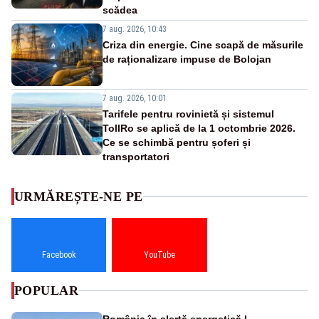
scădea
7 aug. 2026, 10:43
Criza din energie. Cine scapă de măsurile
de raționalizare impuse de Bolojan
7 aug. 2026, 10:01
Tarifele pentru rovinietă și sistemul
TollRo se aplică de la 1 octombrie 2026.
Ce se schimbă pentru șoferi și
transportatori
URMĂREȘTE-NE PE
Facebook
YouTube
POPULAR
România în alertă energetică |