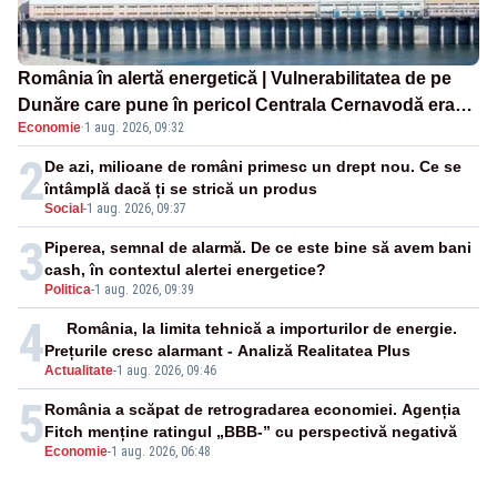
România în alertă energetică | Vulnerabilitatea de pe
Dunăre care pune în pericol Centrala Cernavodă era
Economie
·
1 aug. 2026, 09:32
cunoscută de pe vremea lui Ceaușescu
2
De azi, milioane de români primesc un drept nou. Ce se
întâmplă dacă ți se strică un produs
Social
-
1 aug. 2026, 09:37
3
Piperea, semnal de alarmă. De ce este bine să avem bani
cash, în contextul alertei energetice?
Politica
-
1 aug. 2026, 09:39
4
România, la limita tehnică a importurilor de energie.
Prețurile cresc alarmant - Analiză Realitatea Plus
Actualitate
-
1 aug. 2026, 09:46
5
România a scăpat de retrogradarea economiei. Agenția
Fitch menține ratingul „BBB-” cu perspectivă negativă
Economie
-
1 aug. 2026, 06:48