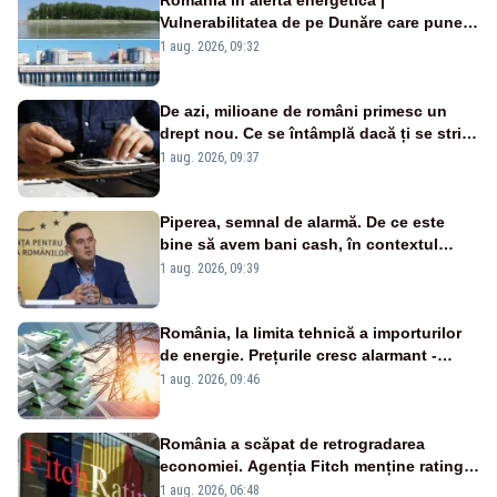
Vulnerabilitatea de pe Dunăre care pune
în pericol Centrala Cernavodă era
1 aug. 2026, 09:32
cunoscută de pe vremea lui Ceaușescu
De azi, milioane de români primesc un
drept nou. Ce se întâmplă dacă ți se strică
un produs
1 aug. 2026, 09:37
Piperea, semnal de alarmă. De ce este
bine să avem bani cash, în contextul
alertei energetice?
1 aug. 2026, 09:39
România, la limita tehnică a importurilor
de energie. Prețurile cresc alarmant -
Analiză Realitatea Plus
1 aug. 2026, 09:46
România a scăpat de retrogradarea
economiei. Agenția Fitch menține ratingul
„BBB-” cu perspectivă negativă
1 aug. 2026, 06:48