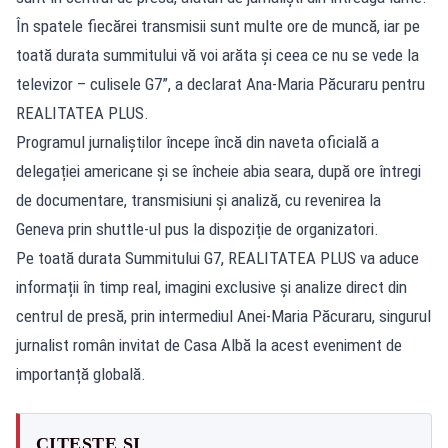
În spatele fiecărei transmisii sunt multe ore de muncă, iar pe
toată durata summitului vă voi arăta și ceea ce nu se vede la
televizor – culisele G7”, a declarat Ana-Maria Păcuraru pentru
REALITATEA PLUS.
Programul jurnaliștilor începe încă din naveta oficială a
delegației americane și se încheie abia seara, după ore întregi
de documentare, transmisiuni și analiză, cu revenirea la
Geneva prin shuttle-ul pus la dispoziție de organizatori.
Pe toată durata Summitului G7, REALITATEA PLUS va aduce
informații în timp real, imagini exclusive și analize direct din
centrul de presă, prin intermediul Anei-Maria Păcuraru, singurul
jurnalist român invitat de Casa Albă la acest eveniment de
importanță globală.
CITEȘTE ȘI