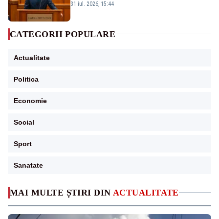
la vânzare bunuri publice pentru a stinge
31 iul. 2026, 15:44
datoriile pentru vaccinurile Pfizer!”
CATEGORII POPULARE
Actualitate
Politica
Economie
Social
Sport
Sanatate
MAI MULTE ȘTIRI DIN
ACTUALITATE