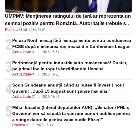
UMPMV: Menținerea ratingului de țară ar reprezenta un
semnal pozitiv pentru România. Autoritățile trebuie să
Politica
·
31 iul. 2026, 15:51
continue consolidarea stabilității economice și
financiare
2
Peluza Nord, mesaj fără menajamente pentru conducerea
FCSB după eliminarea rușinoasă din Conference League
Actualitate
-
31 iul. 2026, 15:54
3
Performanță pentru industria auto românească! Duster,
pe primul loc în topul vânzărilor din Ucraina
Actualitate
-
31 iul. 2026, 16:20
4
Sorin Grindeanu anunță când ar putea fi învestit noul
Guvern: „După 15 august sunt șanse mai mari”
Actualitate
-
31 iul. 2026, 16:49
5
Mihai Enache (liderul deputaților AUR): „Senatorii PNL și
Guvernul vor să scoată la vânzare bunuri publice pentru
a stinge datoriile pentru vaccinurile Pfizer!”
Politica
-
31 iul. 2026, 15:44