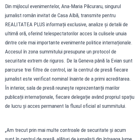
Din mijlocul evenimentelor, Ana-Maria Păcuraru, singurul
jurnalist român invitat de Casa Albă, transmite pentru
REALITATEA PLUS informații exclusive, analize și detalii de
ultimă oră, oferind telespectatorilor acces la culisele unuia
dintre cele mai importante evenimente politice internaționale.
Accesul în zona summitului presupune un protocol de
securitate extrem de riguros. De la Geneva până la Evian sunt
parcurse trei filtre de control, iar la centrul de presă fiecare
jurnalist este verificat nominal înainte de a primi acreditarea.
În interior, sala de presă reunește reprezentanții marilor
publicații internaționale, fiecare delegație având propriul spațiu
de lucru și acces permanent la fluxul oficial al summitului.
„Am trecut prin mai multe controale de securitate și acum
sunt în centrul de presă, alături de jurnaliști din întreaga lume.