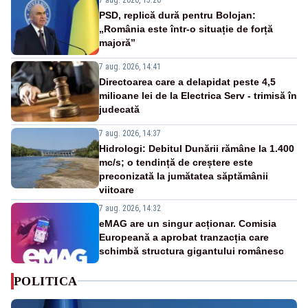
PSD, replică dură pentru Bolojan:
„România este într-o situație de forță
majoră”
7 aug. 2026, 14:41
Directoarea care a delapidat peste 4,5
milioane lei de la Electrica Serv - trimisă în
judecată
7 aug. 2026, 14:37
Hidrologi: Debitul Dunării rămâne la 1.400
mc/s; o tendință de creștere este
preconizată la jumătatea săptămânii
viitoare
7 aug. 2026, 14:32
eMAG are un singur acționar. Comisia
Europeană a aprobat tranzacția care
schimbă structura gigantului românesc
POLITICA