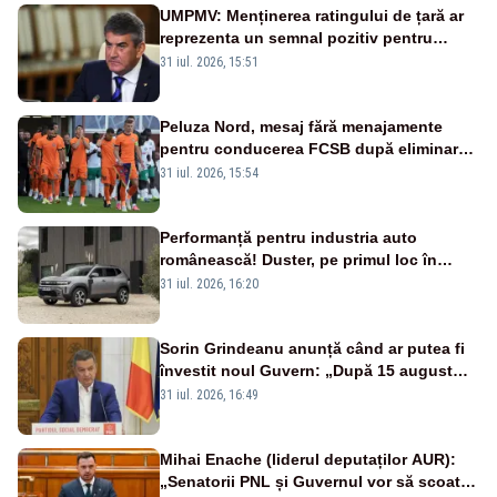
UMPMV: Menținerea ratingului de țară ar
reprezenta un semnal pozitiv pentru
România. Autoritățile trebuie să continue
31 iul. 2026, 15:51
consolidarea stabilității economice și
financiare
Peluza Nord, mesaj fără menajamente
pentru conducerea FCSB după eliminarea
rușinoasă din Conference League
31 iul. 2026, 15:54
Performanță pentru industria auto
românească! Duster, pe primul loc în
topul vânzărilor din Ucraina
31 iul. 2026, 16:20
Sorin Grindeanu anunță când ar putea fi
învestit noul Guvern: „După 15 august
sunt șanse mai mari”
31 iul. 2026, 16:49
Mihai Enache (liderul deputaților AUR):
„Senatorii PNL și Guvernul vor să scoată