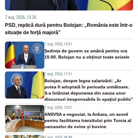
7 aug. 2026, 15:26
PSD, replică dură pentru Bolojan: „România este într-o
situație de forță majoră”
7 aug. 2026, 14:51
Ședința de guvern se amână pentru ora
15:00. Bolojan nu a obținut toate avizele
7 aug. 2026, 11:51
Bolojan, despre legea salarizării: „Ar
putea fi adoptată în perioada următoare.
S-a întârziat depunerea din cauza unor
discursuri iresponsabile în spaţiul public”
7 aug. 2026, 10:57
ANSVSA a negociat, la Ankara, un acord
pentru facilitarea tranzitului prin Turcia al
carcaselor de ovine și bovine
7 aug. 2026, 09:49