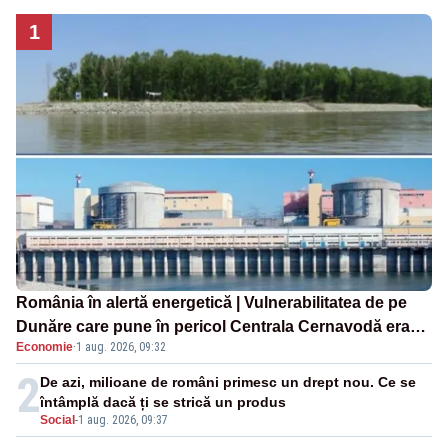
1
România în alertă energetică | Vulnerabilitatea de pe
Dunăre care pune în pericol Centrala Cernavodă era
Economie
·
1 aug. 2026, 09:32
cunoscută de pe vremea lui Ceaușescu
2
De azi, milioane de români primesc un drept nou. Ce se
întâmplă dacă ți se strică un produs
Social
-
1 aug. 2026, 09:37