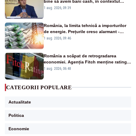
bine să avem bani cash, în contextul
alertei energetice?
1 aug. 2026, 09:39
România, la limita tehnică a importurilor
de energie. Prețurile cresc alarmant -
Analiză Realitatea Plus
1 aug. 2026, 09:46
România a scăpat de retrogradarea
economiei. Agenția Fitch menține ratingul
„BBB-” cu perspectivă negativă
1 aug. 2026, 06:48
CATEGORII POPULARE
Actualitate
Politica
Economie