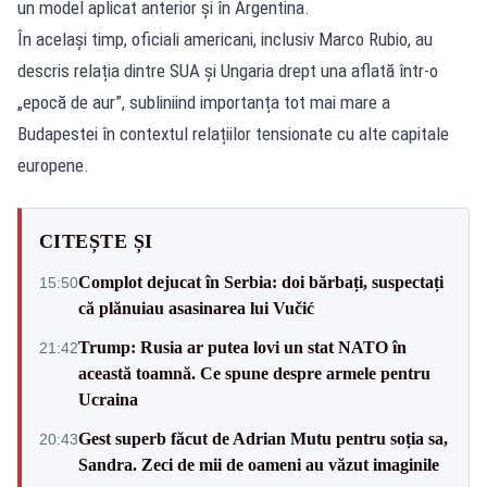
un model aplicat anterior și în Argentina.
În același timp, oficiali americani, inclusiv Marco Rubio, au
descris relația dintre SUA și Ungaria drept una aflată într-o
„epocă de aur”, subliniind importanța tot mai mare a
Budapestei în contextul relațiilor tensionate cu alte capitale
europene.
CITEȘTE ȘI
Complot dejucat în Serbia: doi bărbați, suspectați
15:50
că plănuiau asasinarea lui Vučić
Trump: Rusia ar putea lovi un stat NATO în
21:42
această toamnă. Ce spune despre armele pentru
Ucraina
Gest superb făcut de Adrian Mutu pentru soția sa,
20:43
Sandra. Zeci de mii de oameni au văzut imaginile