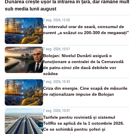
Dunărea crește ușor la intrarea în țară, dar rămâne mult
sub media lunii august
7 aug. 2026, 13:02
În intervalul orar de seară, consumul de
curent „a scăzut cu 200-300 de megawați”
7 aug. 2026, 10:51
Bolojan: Nivelul Dunării asigură o
funcționare a centralei de la Cernavodă
de patru-cinci zile dacă debitele vor
scădea
7 aug. 2026, 10:43
Criza din energie. Cine scapă de măsurile
de raționalizare impuse de Bolojan
7 aug. 2026, 10:01
Tarifele pentru rovinietă și sistemul
TollRo se aplică de la 1 octombrie 2026.
Ce se schimbă pentru șoferi și