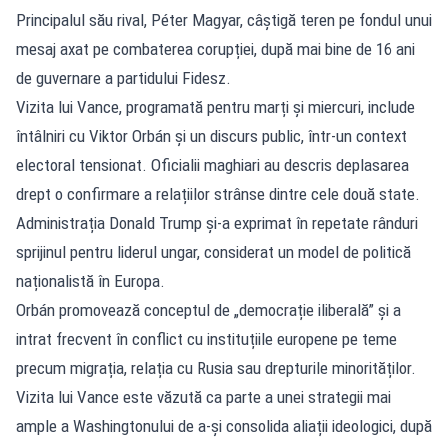
Principalul său rival, Péter Magyar, câștigă teren pe fondul unui
mesaj axat pe combaterea corupției, după mai bine de 16 ani
de guvernare a partidului Fidesz.
Vizita lui Vance, programată pentru marți și miercuri, include
întâlniri cu Viktor Orbán și un discurs public, într-un context
electoral tensionat. Oficialii maghiari au descris deplasarea
drept o confirmare a relațiilor strânse dintre cele două state.
Administrația Donald Trump și-a exprimat în repetate rânduri
sprijinul pentru liderul ungar, considerat un model de politică
naționalistă în Europa.
Orbán promovează conceptul de „democrație iliberală” și a
intrat frecvent în conflict cu instituțiile europene pe teme
precum migrația, relația cu Rusia sau drepturile minorităților.
Vizita lui Vance este văzută ca parte a unei strategii mai
ample a Washingtonului de a-și consolida aliații ideologici, după