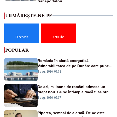
transportatori
URMĂREȘTE-NE PE
Facebook
YouTube
POPULAR
România în alertă energetică |
Vulnerabilitatea de pe Dunăre care pune
în pericol Centrala Cernavodă era
1 aug. 2026, 09:32
cunoscută de pe vremea lui Ceaușescu
De azi, milioane de români primesc un
drept nou. Ce se întâmplă dacă ți se strică
un produs
1 aug. 2026, 09:37
Piperea, semnal de alarmă. De ce este