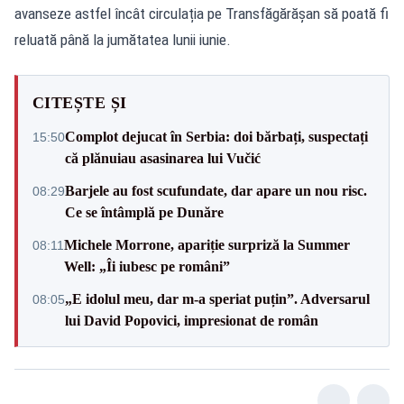
avanseze astfel încât circulația pe Transfăgărășan să poată fi
reluată până la jumătatea lunii iunie.
CITEȘTE ȘI
Complot dejucat în Serbia: doi bărbați, suspectați
15:50
că plănuiau asasinarea lui Vučić
Barjele au fost scufundate, dar apare un nou risc.
08:29
Ce se întâmplă pe Dunăre
Michele Morrone, apariție surpriză la Summer
08:11
Well: „Îi iubesc pe români”
„E idolul meu, dar m-a speriat puțin”. Adversarul
08:05
lui David Popovici, impresionat de român