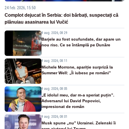
24 feb. 2026, 15:50
Complot dejucat în Serbia: doi bărbați, suspectați că
plănuiau asasinarea lui Vučić
9 aug. 2026, 08:29
Barjele au fost scufundate, dar apare un
nou risc. Ce se întâmplă pe Dunăre
9 aug. 2026, 08:11
Michele Morrone, apariție surpriză la
Summer Well: „Îi iubesc pe români”
9 aug. 2026, 08:05
„E idolul meu, dar m-a speriat puțin”.
Adversarul lui David Popovici,
impresionat de român
9 aug. 2026, 08:01
Musk spune „nu” Ucrainei. Zelenski îi
cere ajutorul lui Trump