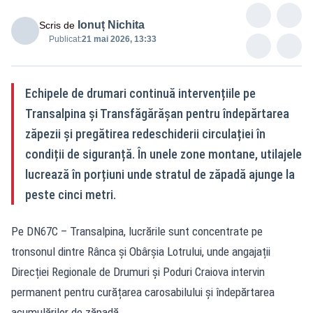
Ionuț Nichita
Scris de
Publicat:
21 mai 2026, 13:33
Echipele de drumari continuă intervențiile pe
Transalpina și Transfăgărășan pentru îndepărtarea
zăpezii și pregătirea redeschiderii circulației în
condiții de siguranță. În unele zone montane, utilajele
lucrează în porțiuni unde stratul de zăpadă ajunge la
peste cinci metri.
Pe DN67C – Transalpina, lucrările sunt concentrate pe
tronsonul dintre Rânca și Obârșia Lotrului, unde angajații
Direcției Regionale de Drumuri și Poduri Craiova intervin
permanent pentru curățarea carosabilului și îndepărtarea
acumulărilor de zăpadă.