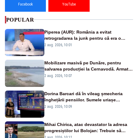
Facebook
YouTube
POPULAR
Piperea (AUR): România a evitat
retrogradarea la junk pentru că era o
catastrofă pentru bănci și fondurile de
2 aug. 2026, 10:01
pensii
Mobilizare masivă pe Dunăre, pentru
salvarea producției la Cernavodă. Armata
va detona o stâncă și va devia apa
2 aug. 2026, 10:07
fluviului - IMAGINI AERIENE
Dorina Barcari dă în vileag șmecheria
înghețării pensiilor. Sumele uriașe
pierdute de fiecare român
2 aug. 2026, 10:09
Mihai Chirica, atac devastator la adresa
progresiștilor lui Bolojan: Trebuie să
protejăm și natura, dar nu șținem omaneii
2 aug. 2026, 10:12