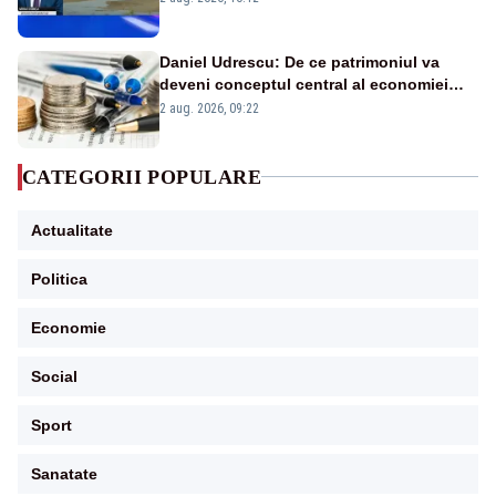
în stare permanentă de alertă
Daniel Udrescu: De ce patrimoniul va
deveni conceptul central al economiei
viitoare?
2 aug. 2026, 09:22
CATEGORII POPULARE
Actualitate
Politica
Economie
Social
Sport
Sanatate