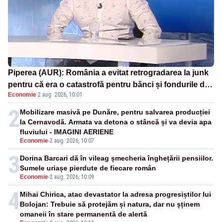
Piperea (AUR): România a evitat retrogradarea la junk
pentru că era o catastrofă pentru bănci și fondurile de
Economie
·
2 aug. 2026, 10:01
pensii
2
Mobilizare masivă pe Dunăre, pentru salvarea producției
la Cernavodă. Armata va detona o stâncă și va devia apa
fluviului - IMAGINI AERIENE
Economie
-
2 aug. 2026, 10:07
3
Dorina Barcari dă în vileag șmecheria înghețării pensiilor.
Sumele uriașe pierdute de fiecare român
Economie
-
2 aug. 2026, 10:09
4
Mihai Chirica, atac devastator la adresa progresiștilor lui
Bolojan: Trebuie să protejăm și natura, dar nu șținem
omaneii în stare permanentă de alertă