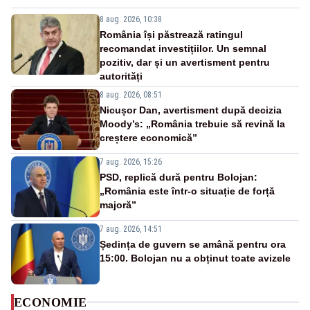
8 aug. 2026, 10:38
România își păstrează ratingul
recomandat investițiilor. Un semnal
pozitiv, dar și un avertisment pentru
autorități
8 aug. 2026, 08:51
Nicușor Dan, avertisment după decizia
Moody’s: „România trebuie să revină la
creștere economică”
7 aug. 2026, 15:26
PSD, replică dură pentru Bolojan:
„România este într-o situație de forță
majoră”
7 aug. 2026, 14:51
Ședința de guvern se amână pentru ora
15:00. Bolojan nu a obținut toate avizele
ECONOMIE