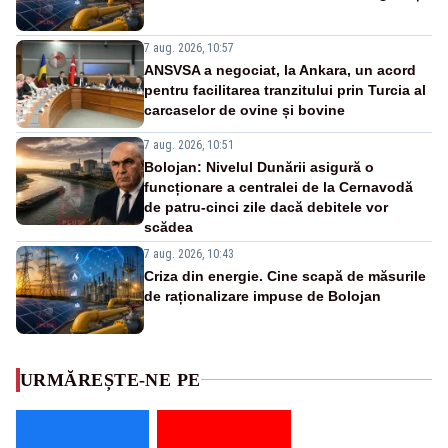
7 aug. 2026, 10:57
ANSVSA a negociat, la Ankara, un acord
pentru facilitarea tranzitului prin Turcia al
carcaselor de ovine și bovine
7 aug. 2026, 10:51
Bolojan: Nivelul Dunării asigură o
funcționare a centralei de la Cernavodă
de patru-cinci zile dacă debitele vor
scădea
7 aug. 2026, 10:43
Criza din energie. Cine scapă de măsurile
de raționalizare impuse de Bolojan
URMĂREȘTE-NE PE