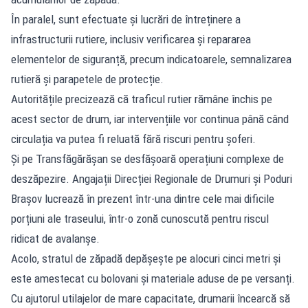
În paralel, sunt efectuate și lucrări de întreținere a
infrastructurii rutiere, inclusiv verificarea și repararea
elementelor de siguranță, precum indicatoarele, semnalizarea
rutieră și parapetele de protecție.
Autoritățile precizează că traficul rutier rămâne închis pe
acest sector de drum, iar intervențiile vor continua până când
circulația va putea fi reluată fără riscuri pentru șoferi.
Și pe Transfăgărășan se desfășoară operațiuni complexe de
deszăpezire. Angajații Direcției Regionale de Drumuri și Poduri
Brașov lucrează în prezent într-una dintre cele mai dificile
porțiuni ale traseului, într-o zonă cunoscută pentru riscul
ridicat de avalanșe.
Acolo, stratul de zăpadă depășește pe alocuri cinci metri și
este amestecat cu bolovani și materiale aduse de pe versanți.
Cu ajutorul utilajelor de mare capacitate, drumarii încearcă să