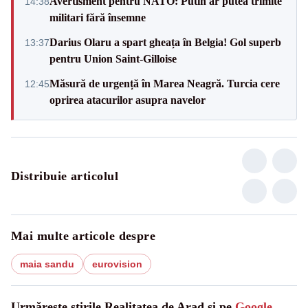
Avertisment pentru NATO: Putin ar putea trimite
14:38
militari fără însemne
Darius Olaru a spart gheața în Belgia! Gol superb
13:37
pentru Union Saint-Gilloise
Măsură de urgență în Marea Neagră. Turcia cere
12:45
oprirea atacurilor asupra navelor
Distribuie articolul
Mai multe articole despre
maia sandu
eurovision
Urmărește știrile Realitatea de Arad și pe
Google