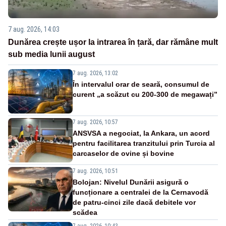
7 aug. 2026, 14:03
Dunărea crește ușor la intrarea în țară, dar rămâne mult
sub media lunii august
7 aug. 2026, 13:02
În intervalul orar de seară, consumul de
curent „a scăzut cu 200-300 de megawați”
7 aug. 2026, 10:57
ANSVSA a negociat, la Ankara, un acord
pentru facilitarea tranzitului prin Turcia al
carcaselor de ovine și bovine
7 aug. 2026, 10:51
Bolojan: Nivelul Dunării asigură o
funcționare a centralei de la Cernavodă
de patru-cinci zile dacă debitele vor
scădea
7 aug. 2026, 10:43