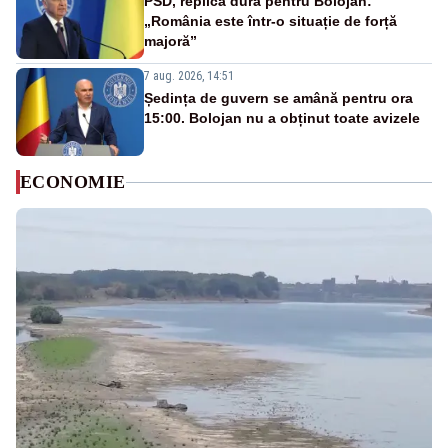
PSD, replică dură pentru Bolojan:
„România este într-o situație de forță
majoră”
7 aug. 2026, 14:51
Ședința de guvern se amână pentru ora
15:00. Bolojan nu a obținut toate avizele
ECONOMIE