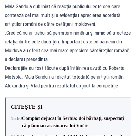
Maia Sandu a subliniat că reacția publicului este cea care
contează cel mai mult și a evidențiat aprecierea acordată
artiștilor români de către cetățenii moldoveni.
„Cred că nu ar trebui să permitem nimănui și nimic să afecteze
relația dintre cele două țări. Important este că oamenii din
Moldova au oferit cea mai mare apreciere cântăreților români”,
a declarat președinta.
Declarațiile au fost făcute după întâlnirea avută cu Roberta
Metsola. Maia Sandu i-a felicitat totodată pe artiștii români
Alexandra și Vlad pentru rezultatul obținut la competiție.
CITEȘTE ȘI
Complot dejucat în Serbia: doi bărbați, suspectați
15:50
că plănuiau asasinarea lui Vučić