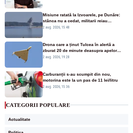
Misiune ratată la Izvoarele, pe Dunăre:
stânca nu a cedat, militarii reiau
detonările luni – VIDEO
2 aug. 2026, 15:48
Drona care a ținut Tulcea în alertă a
zburat 20 de minute deasupra apelor
României. Au fost ridicate două F-16
2 aug. 2026, 19:28
Carburanții s-au scumpit din nou,
motorina este la un pas de 11 lei/litru
2 aug. 2026, 15:36
CATEGORII POPULARE
Actualitate
Politica