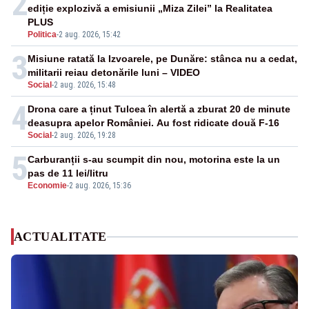
2
ediție explozivă a emisiunii „Miza Zilei” la Realitatea
PLUS
Politica
-
2 aug. 2026, 15:42
3
Misiune ratată la Izvoarele, pe Dunăre: stânca nu a cedat,
militarii reiau detonările luni – VIDEO
Social
-
2 aug. 2026, 15:48
4
Drona care a ținut Tulcea în alertă a zburat 20 de minute
deasupra apelor României. Au fost ridicate două F-16
Social
-
2 aug. 2026, 19:28
5
Carburanții s-au scumpit din nou, motorina este la un
pas de 11 lei/litru
Economie
-
2 aug. 2026, 15:36
ACTUALITATE