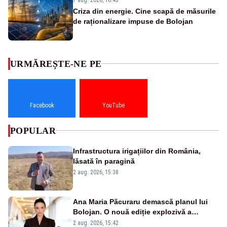
Criza din energie. Cine scapă de măsurile
de raționalizare impuse de Bolojan
URMĂREȘTE-NE PE
Facebook
YouTube
POPULAR
Infrastructura irigațiilor din România,
lăsată în paragină
2 aug. 2026, 15:38
Ana Maria Păcuraru demască planul lui
Bolojan. O nouă ediție explozivă a
emisiunii „Miza Zilei” la Realitatea PLUS
2 aug. 2026, 15:42