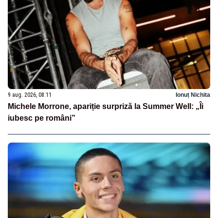
9 aug. 2026, 08:11
Ionuț Nichita
Michele Morrone, apariție surpriză la Summer Well: „Îi
iubesc pe români”