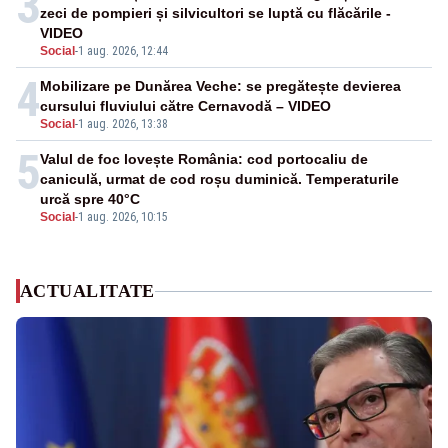
3
zeci de pompieri și silvicultori se luptă cu flăcările -
VIDEO
Social
-
1 aug. 2026, 12:44
4
Mobilizare pe Dunărea Veche: se pregătește devierea
cursului fluviului către Cernavodă – VIDEO
Social
-
1 aug. 2026, 13:38
5
Valul de foc lovește România: cod portocaliu de
caniculă, urmat de cod roșu duminică. Temperaturile
urcă spre 40°C
Social
-
1 aug. 2026, 10:15
ACTUALITATE