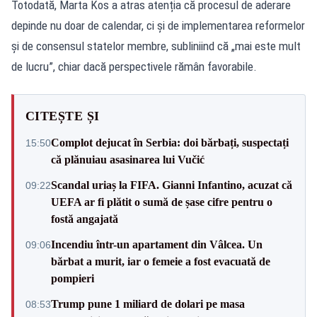
Totodată, Marta Kos a atras atenția că procesul de aderare
depinde nu doar de calendar, ci și de implementarea reformelor
și de consensul statelor membre, subliniind că „mai este mult
de lucru”, chiar dacă perspectivele rămân favorabile.
CITEȘTE ȘI
Complot dejucat în Serbia: doi bărbați, suspectați
15:50
că plănuiau asasinarea lui Vučić
Scandal uriaș la FIFA. Gianni Infantino, acuzat că
09:22
UEFA ar fi plătit o sumă de șase cifre pentru o
fostă angajată
Incendiu într-un apartament din Vâlcea. Un
09:06
bărbat a murit, iar o femeie a fost evacuată de
pompieri
Trump pune 1 miliard de dolari pe masa
08:53