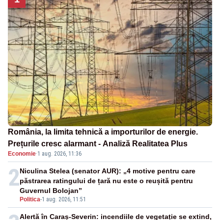
România, la limita tehnică a importurilor de energie.
Prețurile cresc alarmant - Analiză Realitatea Plus
Economie
·
1 aug. 2026, 11:36
2
Niculina Stelea (senator AUR): „4 motive pentru care
păstrarea ratingului de țară nu este o reușită pentru
Guvernul Bolojan”
Politica
-
1 aug. 2026, 11:51
Alertă în Caraș-Severin: incendiile de vegetație se extind,