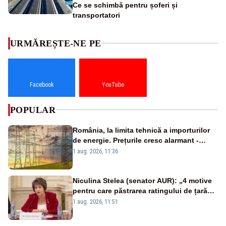
Ce se schimbă pentru șoferi și
transportatori
URMĂREȘTE-NE PE
Facebook
YouTube
POPULAR
România, la limita tehnică a importurilor
de energie. Prețurile cresc alarmant -
Analiză Realitatea Plus
1 aug. 2026, 11:36
Niculina Stelea (senator AUR): „4 motive
pentru care păstrarea ratingului de țară
nu este o reușită pentru Guvernul
1 aug. 2026, 11:51
Bolojan”