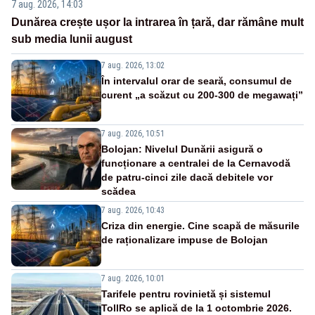
7 aug. 2026, 14:03
Dunărea crește ușor la intrarea în țară, dar rămâne mult
sub media lunii august
7 aug. 2026, 13:02
În intervalul orar de seară, consumul de
curent „a scăzut cu 200-300 de megawați”
7 aug. 2026, 10:51
Bolojan: Nivelul Dunării asigură o
funcționare a centralei de la Cernavodă
de patru-cinci zile dacă debitele vor
scădea
7 aug. 2026, 10:43
Criza din energie. Cine scapă de măsurile
de raționalizare impuse de Bolojan
7 aug. 2026, 10:01
Tarifele pentru rovinietă și sistemul
TollRo se aplică de la 1 octombrie 2026.