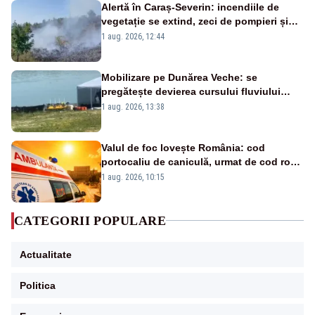
Alertă în Caraș-Severin: incendiile de
vegetație se extind, zeci de pompieri și
silvicultori se luptă cu flăcările - VIDEO
1 aug. 2026, 12:44
Mobilizare pe Dunărea Veche: se
pregătește devierea cursului fluviului
către Cernavodă – VIDEO
1 aug. 2026, 13:38
Valul de foc lovește România: cod
portocaliu de caniculă, urmat de cod roșu
duminică. Temperaturile urcă spre 40°C
1 aug. 2026, 10:15
CATEGORII POPULARE
Actualitate
Politica