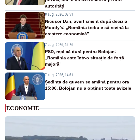
autorități
8 aug. 2026, 08:51
Nicușor Dan, avertisment după decizia
Moody’s: „România trebuie să revină la
creștere economică”
7 aug. 2026, 15:26
PSD, replică dură pentru Bolojan:
„România este într-o situație de forță
majoră”
7 aug. 2026, 14:51
Ședința de guvern se amână pentru ora
15:00. Bolojan nu a obținut toate avizele
ECONOMIE