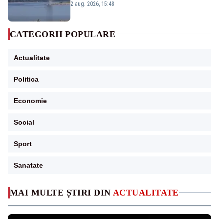
detonările luni – VIDEO
2 aug. 2026, 15:48
CATEGORII POPULARE
Actualitate
Politica
Economie
Social
Sport
Sanatate
MAI MULTE ȘTIRI DIN
ACTUALITATE