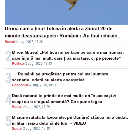
Drona care a ținut Tulcea în alertă a zburat 20 de
minute deasupra apelor României. Au fost ridicate
Social
·
2 aug. 2026, 19:28
două F-16
2
Miron Mitrea: „Politica nu se face pe care e mai frumos,
care înjură mai mult, care țipă mai tare, ci pe proiecte”
Politica
-
2 aug. 2026, 19:33
3
Românii se pregătesc pentru cel mai sumbru
scenariu, odată cu alerta energetică
Economie
-
2 aug. 2026, 19:34
4
Dacă radarul te prinde de mai multe ori în aceeași zi,
scapi cu o singură amendă? Ce spune legea
Social
-
2 aug. 2026, 21:29
5
Misiune ratată la Izvoarele, pe Dunăre: stânca nu a cedat,
militarii reiau detonările luni – VIDEO
Social
-
2 aug. 2026, 15:48