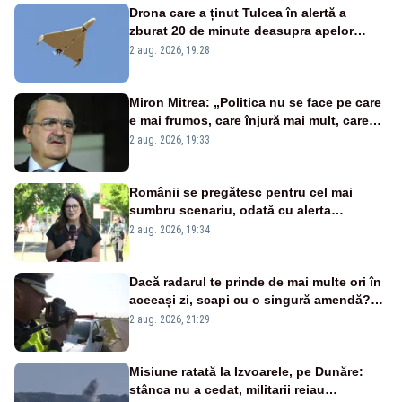
Drona care a ținut Tulcea în alertă a
zburat 20 de minute deasupra apelor
României. Au fost ridicate două F-16
2 aug. 2026, 19:28
Miron Mitrea: „Politica nu se face pe care
e mai frumos, care înjură mai mult, care
țipă mai tare, ci pe proiecte”
2 aug. 2026, 19:33
Românii se pregătesc pentru cel mai
sumbru scenariu, odată cu alerta
energetică
2 aug. 2026, 19:34
Dacă radarul te prinde de mai multe ori în
aceeași zi, scapi cu o singură amendă?
Ce spune legea
2 aug. 2026, 21:29
Misiune ratată la Izvoarele, pe Dunăre:
stânca nu a cedat, militarii reiau