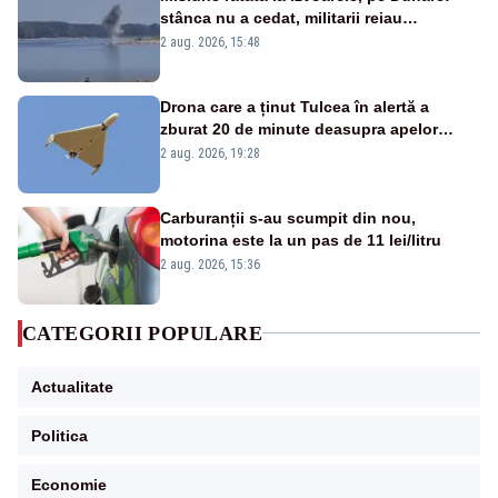
stânca nu a cedat, militarii reiau
detonările luni – VIDEO
2 aug. 2026, 15:48
Drona care a ținut Tulcea în alertă a
zburat 20 de minute deasupra apelor
României. Au fost ridicate două F-16
2 aug. 2026, 19:28
Carburanții s-au scumpit din nou,
motorina este la un pas de 11 lei/litru
2 aug. 2026, 15:36
CATEGORII POPULARE
Actualitate
Politica
Economie