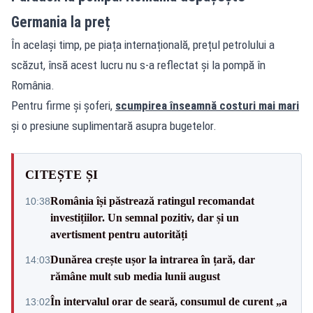
Germania la preț
În același timp, pe piața internațională, prețul petrolului a
scăzut, însă acest lucru nu s-a reflectat și la pompă în
România.
Pentru firme și șoferi,
scumpirea înseamnă costuri mai mari
și o presiune suplimentară asupra bugetelor.
CITEȘTE ȘI
România își păstrează ratingul recomandat
10:38
investițiilor. Un semnal pozitiv, dar și un
avertisment pentru autorități
Dunărea crește ușor la intrarea în țară, dar
14:03
rămâne mult sub media lunii august
În intervalul orar de seară, consumul de curent „a
13:02