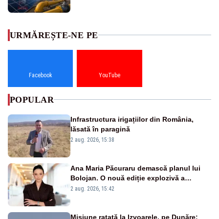
URMĂREȘTE-NE PE
Facebook
YouTube
POPULAR
Infrastructura irigațiilor din România,
lăsată în paragină
2 aug. 2026, 15:38
Ana Maria Păcuraru demască planul lui
Bolojan. O nouă ediție explozivă a
emisiunii „Miza Zilei” la Realitatea PLUS
2 aug. 2026, 15:42
Misiune ratată la Izvoarele, pe Dunăre: