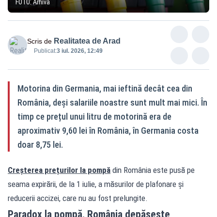
FOTO: Arhivă
Realitatea de Arad
Scris de
Publicat:
3 iul. 2026, 12:49
Motorina din Germania, mai ieftină decât cea din
România, deși salariile noastre sunt mult mai mici. În
timp ce prețul unui litru de motorină era de
aproximativ 9,60 lei în România, în Germania costa
doar 8,75 lei.
Creșterea prețurilor la pompă
din România este pusă pe
seama expirării, de la 1 iulie, a măsurilor de plafonare și
reducerii accizei, care nu au fost prelungite.
Paradox la pompă. România depășește