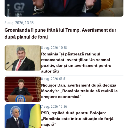
8 aug. 2026, 13:35
Groenlanda îi pune frână lui Trump. Avertisment dur
după planul de foraj
8 aug. 2026, 10:38
România își păstrează ratingul
recomandat investițiilor. Un semnal
pozitiv, dar și un avertisment pentru
autorități
8 aug. 2026, 08:51
Nicușor Dan, avertisment după decizia
Moody’s: „România trebuie să revină la
creștere economică”
7 aug. 2026, 15:26
PSD, replică dură pentru Bolojan:
„România este într-o situație de forță
majoră”