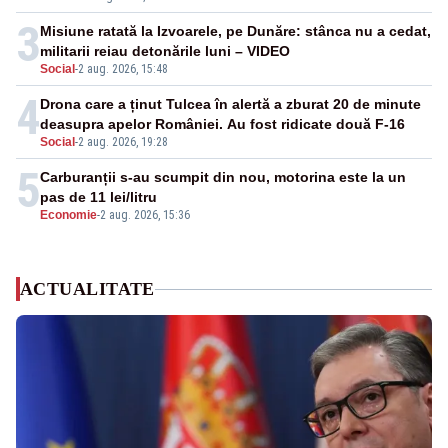
3
Misiune ratată la Izvoarele, pe Dunăre: stânca nu a cedat,
militarii reiau detonările luni – VIDEO
Social
-
2 aug. 2026, 15:48
4
Drona care a ținut Tulcea în alertă a zburat 20 de minute
deasupra apelor României. Au fost ridicate două F-16
Social
-
2 aug. 2026, 19:28
5
Carburanții s-au scumpit din nou, motorina este la un
pas de 11 lei/litru
Economie
-
2 aug. 2026, 15:36
ACTUALITATE