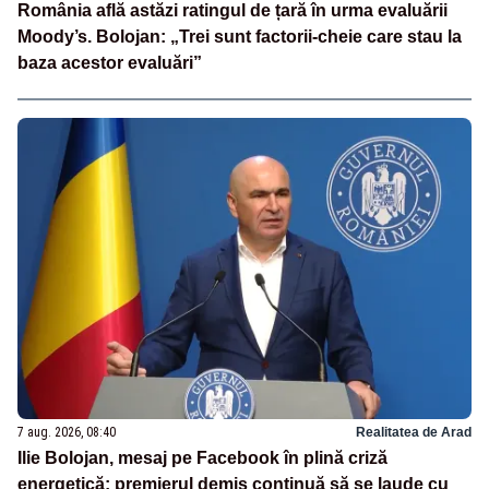
România află astăzi ratingul de țară în urma evaluării
Moody’s. Bolojan: „Trei sunt factorii-cheie care stau la
baza acestor evaluări”
7 aug. 2026, 08:40
Realitatea de Arad
Ilie Bolojan, mesaj pe Facebook în plină criză
energetică: premierul demis continuă să se laude cu