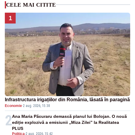
CELE MAI CITITE
1
Infrastructura irigațiilor din România, lăsată în paragină
Economie
·
2 aug. 2026, 15:38
2
Ana Maria Păcuraru demască planul lui Bolojan. O nouă
ediție explozivă a emisiunii „Miza Zilei” la Realitatea
PLUS
Politica
-
2 aug. 2026, 15:42