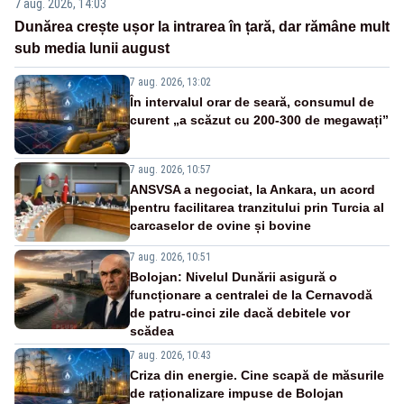
7 aug. 2026, 14:03
Dunărea crește ușor la intrarea în țară, dar rămâne mult
sub media lunii august
7 aug. 2026, 13:02
În intervalul orar de seară, consumul de
curent „a scăzut cu 200-300 de megawați”
7 aug. 2026, 10:57
ANSVSA a negociat, la Ankara, un acord
pentru facilitarea tranzitului prin Turcia al
carcaselor de ovine și bovine
7 aug. 2026, 10:51
Bolojan: Nivelul Dunării asigură o
funcționare a centralei de la Cernavodă
de patru-cinci zile dacă debitele vor
scădea
7 aug. 2026, 10:43
Criza din energie. Cine scapă de măsurile
de raționalizare impuse de Bolojan