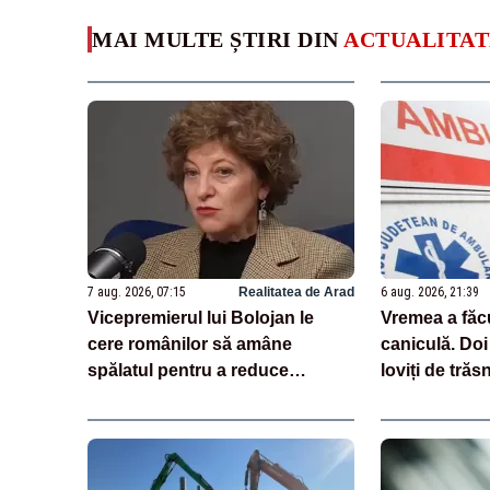
MAI MULTE ȘTIRI DIN
ACTUALITAT
7 aug. 2026, 07:15
Realitatea de Arad
6 aug. 2026, 21:39
Vicepremierul lui Bolojan le
Vremea a făc
cere românilor să amâne
caniculă. Doi
spălatul pentru a reduce
loviți de trăs
consumul de energie