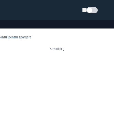
Schimba tema
 pontul pentru spargere
Advertising