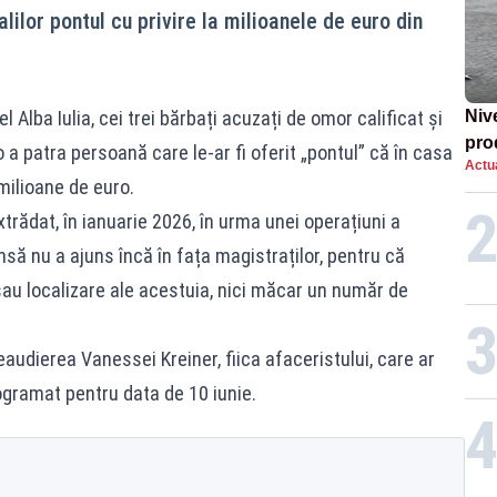
nalilor pontul cu privire la milioanele de euro din
l Alba Iulia, cei trei bărbați acuzați de omor calificat și
Nive
pro
 a patra persoană care le-ar fi oferit „pontul” că în casa
Actua
 milioane de euro.
xtrădat, în ianuarie 2026, în urma unei operațiuni a
nsă nu a ajuns încă în fața magistraților, pentru că
sau localizare ale acestuia, nici măcar un număr de
udierea Vanessei Kreiner, fiica afaceristului, care ar
ogramat pentru data de 10 iunie.