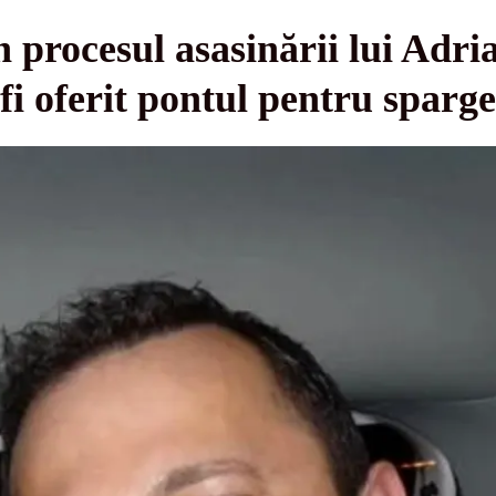
n procesul asasinării lui Adri
fi oferit pontul pentru sparg