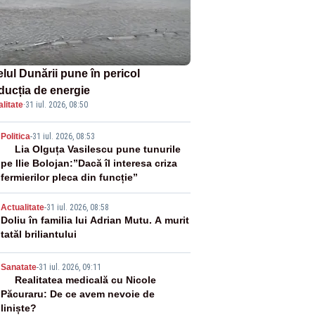
lul Dunării pune în pericol
ducția de energie
litate
·
31 iul. 2026, 08:50
2
Politica
-
31 iul. 2026, 08:53
Lia Olguța Vasilescu pune tunurile
pe Ilie Bolojan:”Dacă îl interesa criza
fermierilor pleca din funcție”
3
Actualitate
-
31 iul. 2026, 08:58
Doliu în familia lui Adrian Mutu. A murit
tatăl briliantului
4
Sanatate
-
31 iul. 2026, 09:11
Realitatea medicală cu Nicole
Păcuraru: De ce avem nevoie de
liniște?