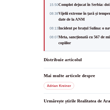
Complot dejucat în Serbia: doi 
15:50
Vijelii extreme în țară și tempe
08:38
date de la ANM
Incident pe brațul Sulina: o na
08:13
Meta, sancționată cu 567 de mil
08:07
copiilor
Distribuie articolul
Mai multe articole despre
Adrian Kreiner
Urmărește știrile Realitatea de Ar