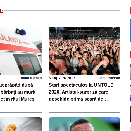
E
Ionuț Nichita
6 aug. 2026, 20:17
Ionuț Nichita
ut prăpăd după
Start spectaculos la UNTOLD
 bărbați au murit
2026. Artistul-surpriză care
net în râul Mureș
deschide prima seară de
festival