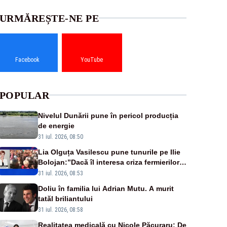
URMĂREȘTE-NE PE
Facebook
YouTube
POPULAR
Nivelul Dunării pune în pericol producția
de energie
31 iul. 2026, 08:50
Lia Olguța Vasilescu pune tunurile pe Ilie
Bolojan:”Dacă îl interesa criza fermierilor
pleca din funcție”
31 iul. 2026, 08:53
Doliu în familia lui Adrian Mutu. A murit
tatăl briliantului
31 iul. 2026, 08:58
Realitatea medicală cu Nicole Păcuraru: De