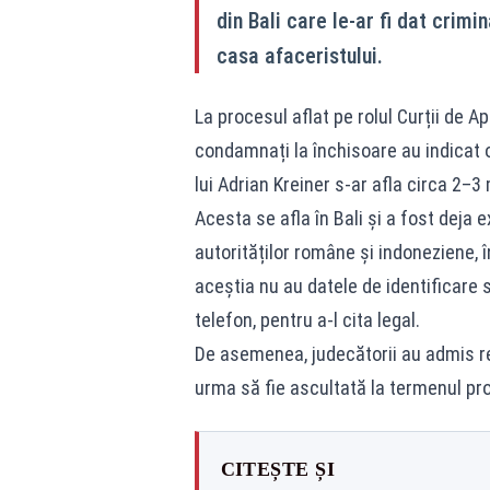
din Bali care le-ar fi dat crimi
casa afaceristului.
La procesul aflat pe rolul Curții de Ape
condamnați la închisoare au indicat o
lui Adrian Kreiner s-ar afla circa 2–3
Acesta se afla în Bali și a fost deja e
autorităților române și indoneziene, î
aceștia nu au datele de identificare 
telefon, pentru a-l cita legal.
De asemenea, judecătorii au admis rea
urma să fie ascultată la termenul pr
CITEȘTE ȘI