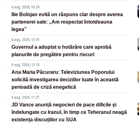
6 aug. 2026, 16:34
Ilie Bolojan evită un răspuns clar despre averea
partenerei sale: „Am respectat întotdeauna
legea”
6 aug. 2026, 15:39
Guvernul a adoptat o hotărâre care aprobă
planurile de pregătire pentru riscuri
6 aug. 2026, 15:18
Ana Maria Păcuraru: Televiziunea Poporului
solicită investigarea deciziilor luate în această
perioadă de criză enegetică
6 aug. 2026, 11:27
JD Vance anunță negocieri de pace dificile și
îndelungate cu Iranul, în timp ce Teheranul neagă
existența discuțiilor cu SUA