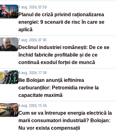
7 aug. 2026, 07:50
Planul de criză privind raționalizarea
energiei: 9 scenarii de risc în care se
aplică
7 aug. 2026, 07:45
Declinul industriei românești: De ce se
închid fabricile profitabile și de ce
continuă exodul forței de muncă
6 aug. 2026, 17:38
Ilie Bolojan anunță ieftinirea
carburanților: Petromidia revine la
capacitate maximă
6 aug. 2026, 15:36
Cum se va întrerupe energia electrică la
marii consumatori industriali? Bolojan:
Nu vor exista compensații