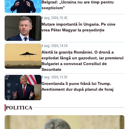
Belgrad: „Ucraina nu are timp pentru
scepticism”
8 aug. 2026, 15:42
Mutare importantă în Ungaria. Pe cine
vrea Péter Magyar la președinție
8 aug. 2026, 14:34
Alertă la granița României. O dronă a
explodat lângă un gazoduct, iar premierul
Bulgariei a convocat Consiliul de
Securitate
8 aug. 2026, 13:35
Groenlanda îi pune frână lui Trump.
Avertisment dur după planul de foraj
POLITICA