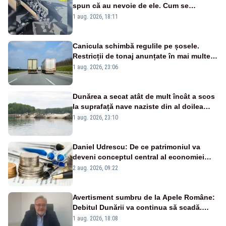
spun că au nevoie de ele. Cum se
pasează vina în plină criză energetică
1 aug. 2026, 18:11
Canicula schimbă regulile pe șosele.
Restricții de tonaj anunțate în mai multe
județe
1 aug. 2026, 23:06
Dunărea a secat atât de mult încât a scos
la suprafață nave naziste din al doilea
război mondial
1 aug. 2026, 23:10
Daniel Udrescu: De ce patrimoniul va
deveni conceptul central al economiei
viitoare?
2 aug. 2026, 09:22
Avertisment sumbru de la Apele Române:
Debitul Dunării va continua să scadă.
Cernavodă s-ar putea închide în 4 zile
1 aug. 2026, 18:08