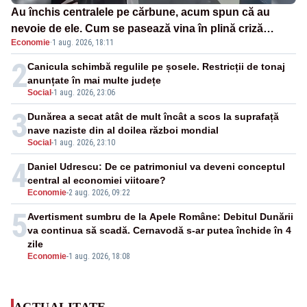
Au închis centralele pe cărbune, acum spun că au
nevoie de ele. Cum se pasează vina în plină criză
Economie
·
1 aug. 2026, 18:11
energetică
2
Canicula schimbă regulile pe șosele. Restricții de tonaj
anunțate în mai multe județe
Social
-
1 aug. 2026, 23:06
3
Dunărea a secat atât de mult încât a scos la suprafață
nave naziste din al doilea război mondial
Social
-
1 aug. 2026, 23:10
4
Daniel Udrescu: De ce patrimoniul va deveni conceptul
central al economiei viitoare?
Economie
-
2 aug. 2026, 09:22
5
Avertisment sumbru de la Apele Române: Debitul Dunării
va continua să scadă. Cernavodă s-ar putea închide în 4
zile
Economie
-
1 aug. 2026, 18:08