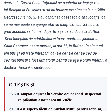
decizia la Curtea Constituțională pe pachetul de legi și vizita
lui Bolojan la Bruxelles și să nu bruieze evenimentele cu Călin
Georgescu la IPJ.
Și s-au gândit să găsească o altă locație, ca
să nu mai poată să ajungă atât de mulți oameni.
Să fie mai
greu accesul, să fie mai departe, așa că au decis la Buftea.
Deci începând de săptămâna viitoare, controlul judiciar la
Călin Georgescu este marțea, la ora 11, la Buftea.
Desigur că
am pus și eu niște întrebări, da? De ce? De ce? De ce? De
ce?
Răspunsul a fost următorul, pentru că așa e ordin intern."
, a
declarat Anca Alexandrescu.
CITEȘTE ȘI
Complot dejucat în Serbia: doi bărbați, suspectați
15:50
că plănuiau asasinarea lui Vučić
Gest superb făcut de Adrian Mutu pentru soția sa,
20:43