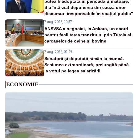
putea fi adoptată în perioada următoare.
S-a întârziat depunerea din cauza unor
discursuri iresponsabile în spaţiul public”
7 aug. 2026, 10:57
ANSVSA a negociat, la Ankara, un acord
pentru facilitarea tranzitului prin Turcia al
carcaselor de ovine și bovine
7 aug. 2026, 09:49
Senatorii și deputații rămân la muncă.
Sesiunea extraordinară, prelungită până
la votul pe legea salarizării
ECONOMIE