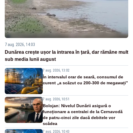
7 aug. 2026, 14:03
Dunărea crește ușor la intrarea în țară, dar rămâne mult
sub media lunii august
7 aug. 2026, 13:02
În intervalul orar de seară, consumul de
curent „a scăzut cu 200-300 de megawați”
7 aug. 2026, 10:51
Bolojan: Nivelul Dunării asigură o
funcționare a centralei de la Cernavodă
de patru-cinci zile dacă debitele vor
scădea
7 aug. 2026, 10:43