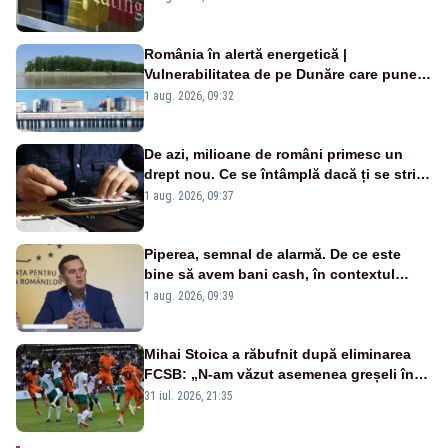
România în alertă energetică |
Vulnerabilitatea de pe Dunăre care pune
în pericol Centrala Cernavodă era
1 aug. 2026, 09:32
cunoscută de pe vremea lui Ceaușescu
De azi, milioane de români primesc un
drept nou. Ce se întâmplă dacă ți se strică
un produs
1 aug. 2026, 09:37
Piperea, semnal de alarmă. De ce este
bine să avem bani cash, în contextul
alertei energetice?
1 aug. 2026, 09:39
Mihai Stoica a răbufnit după eliminarea
FCSB: „N-am văzut asemenea greșeli în
190 de meciuri europene”
31 iul. 2026, 21:35