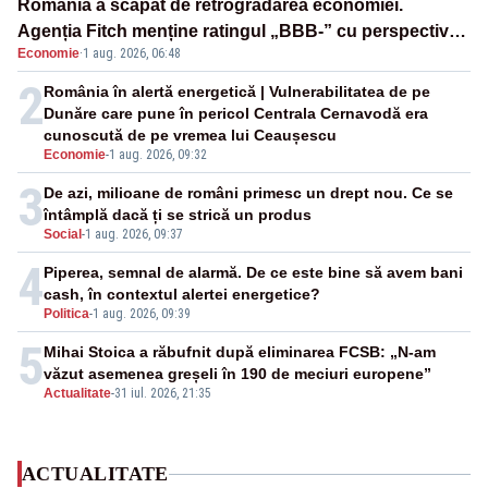
România a scăpat de retrogradarea economiei.
Agenția Fitch menține ratingul „BBB-” cu perspectivă
Economie
·
1 aug. 2026, 06:48
negativă
2
România în alertă energetică | Vulnerabilitatea de pe
Dunăre care pune în pericol Centrala Cernavodă era
cunoscută de pe vremea lui Ceaușescu
Economie
-
1 aug. 2026, 09:32
3
De azi, milioane de români primesc un drept nou. Ce se
întâmplă dacă ți se strică un produs
Social
-
1 aug. 2026, 09:37
4
Piperea, semnal de alarmă. De ce este bine să avem bani
cash, în contextul alertei energetice?
Politica
-
1 aug. 2026, 09:39
5
Mihai Stoica a răbufnit după eliminarea FCSB: „N-am
văzut asemenea greșeli în 190 de meciuri europene”
Actualitate
-
31 iul. 2026, 21:35
ACTUALITATE