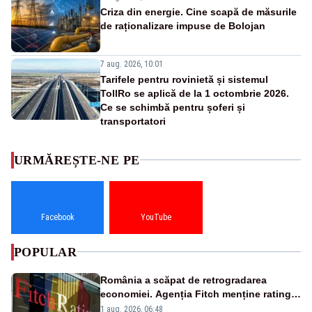
Criza din energie. Cine scapă de măsurile
de raționalizare impuse de Bolojan
7 aug. 2026, 10:01
Tarifele pentru rovinietă și sistemul
TollRo se aplică de la 1 octombrie 2026.
Ce se schimbă pentru șoferi și
transportatori
URMĂREȘTE-NE PE
Facebook
YouTube
POPULAR
România a scăpat de retrogradarea
economiei. Agenția Fitch menține ratingul
„BBB-” cu perspectivă negativă
1 aug. 2026, 06:48