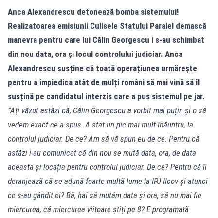
Anca Alexandrescu detonează bomba sistemului!
Realizatoarea emisiunii Culisele Statului Paralel demască
manevra pentru care lui Călin Georgescu i s-au schimbat
din nou data, ora și locul controlului judiciar. Anca
Alexandrescu susține că toată operațiunea urmărește
pentru a împiedica atât de mulți români să mai vină să îl
susțină pe candidatul interzis care a pus sistemul pe jar.
”Ați văzut astăzi că, Călin Georgescu a vorbit mai puțin și o să
vedem exact ce a spus.
A stat un pic mai mult înăuntru, la
controlul judiciar. De ce?
Am să vă spun eu de ce.
Pentru că
astăzi i-au comunicat că din nou se mută data, ora, de data
aceasta și locația pentru controlul judiciar.
De ce? Pentru că îi
deranjează că se adună foarte multă lume la IPJ Ilcov și atunci
ce s-au gândit ei?
Bă, hai să mutăm data și ora, să nu mai fie
miercurea, că miercurea viitoare știți pe 8?
E programată