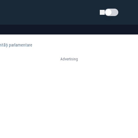
Schimba tema
rități parlamentare
Advertising