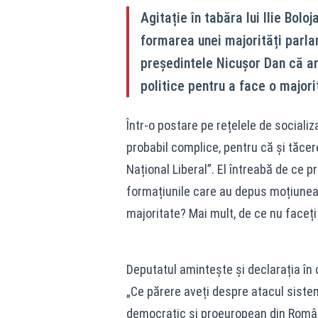
Agitație în tabăra lui Ilie Bol
formarea unei majorități parl
președintele Nicușor Dan că ar 
politice pentru a face o majorit
Într-o postare pe rețelele de sociali
probabil complice, pentru că și tăcere
Național Liberal”. El întreabă de ce 
formațiunile care au depus moțiunea
majoritate? Mai mult, de ce nu face
Deputatul amintește și declarația în
„Ce părere aveți despre atacul sistemu
democratic și proeuropean din Româ