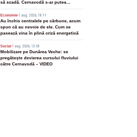
să scadă. Cernavodă s-ar putea
închide în 4 zile
4
Economie
-
1 aug. 2026, 18:11
Au închis centralele pe cărbune, acum
spun că au nevoie de ele. Cum se
pasează vina în plină criză energetică
5
Social
-
1 aug. 2026, 13:38
Mobilizare pe Dunărea Veche: se
pregătește devierea cursului fluviului
către Cernavodă – VIDEO