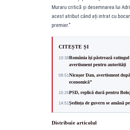
Muraru critică și desemnarea lui Adr
acest atribut când ați intrat cu boc
premier.”
CITEȘTE ȘI
România își păstrează ratingul 
10:38
avertisment pentru autorități
Nicușor Dan, avertisment după 
08:51
economică”
PSD, replică dură pentru Boloj
15:26
Ședința de guvern se amână pen
14:51
Distribuie articolul