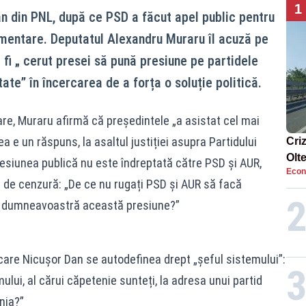
1
ojan din PNL, după ce PSD a făcut apel public pentru
amentare. Deputatul Alexandru Muraru îl acuză pe
fi „ cerut presei să pună presiune pe partidele
ate” în încercarea de a forța o soluție politică.
zare, Muraru afirmă că președintele „a asistat cel mai
a e un răspuns, la asaltul justiției asupra Partidului
Cri
Olt
presiunea publică nu este îndreptată către PSD și AUR,
Econ
ene
 de cenzură: „De ce nu rugați PSD și AUR să facă
ți dumneavoastră această presiune?”
 care Nicușor Dan se autodefinea drept „șeful sistemului”:
lui, al cărui căpetenie sunteți, la adresa unui partid
nia?”