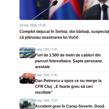
24 feb. 2026, 15:50
Complot dejucat în Serbia: doi bărbați, suspectaț
că plănuiau asasinarea lui Vučić
8 aug. 2026, 13:09
Furt de 1.500 de metri de cabluri din
parcuri fotovoltaice. Șapte persoane,
arestate
8 aug. 2026, 12:46
Dan Petrescu a spus ce nu merge la
CFR Cluj: „E foarte greu să ceri
rezultate”
8 aug. 2026, 12:30
Accident grav în Caraș-Severin. Două