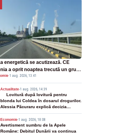
za energetică se acutizează. CE
enia a oprit noaptea trecută un grup
omie
·
1 aug. 2026, 13:41
rgetic de la Rovinari
2
Actualitate
-
1 aug. 2026, 14:39
Lovitură după lovitură pentru
blonda lui Coldea în dosarul drogurilor.
Alessia Păcuraru explică decizia
magistraților
3
Economie
-
1 aug. 2026, 18:08
Avertisment sumbru de la Apele
Române: Debitul Dunării va continua