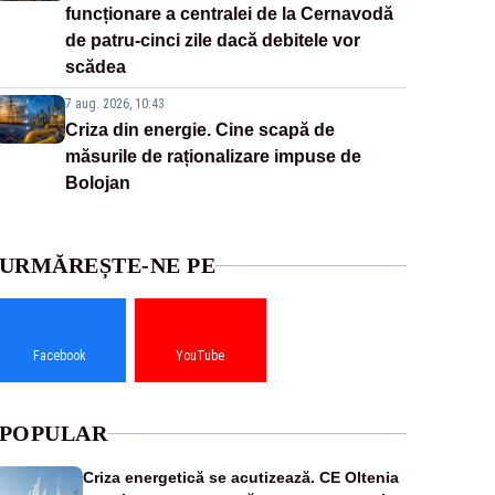
funcționare a centralei de la Cernavodă
de patru-cinci zile dacă debitele vor
scădea
7 aug. 2026, 10:43
Criza din energie. Cine scapă de
măsurile de raționalizare impuse de
Bolojan
URMĂREȘTE-NE PE
Facebook
YouTube
POPULAR
Criza energetică se acutizează. CE Oltenia