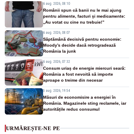
6 aug. 2026, 08:10
Românii spun că banii nu le mai ajung
pentru alimente, facturi și medicamente:
„Au votat cu cine nu trebuie!”
6 aug. 2026, 08:07
Săptămână decisivă pentru economie:
Moody’s decide dacă retrogradează
România la junk
6 aug. 2026, 07:32
Consum uriaș de energie miercuri seară:
România a fost nevoită să importe
aproape o treime din necesar
5 aug. 2026, 19:54
Măsuri de economisire a energiei în
România. Magazinele sting reclamele, iar
autoritățile reduc consumul
URMĂREȘTE-NE PE