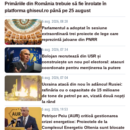
Primăriile din România trebuie să fie înrolate în
platforma ghiseul.ro până pe 25 august
6 aug. 2026, 08:28
Parlamentul a adoptat în sesiune
extraordinară trei proiecte de lege care
reprezintă jaloane din PNRR
6 aug. 2026, 07:34
Bolojan recrutează din USR și
construiește un nou pol electoral: atacuri
coordonate pentru menținerea la putere
6 aug. 2026, 07:04
Ucraina atacă din nou în adâncul Rusiei:
rafinăria cu o capacitate de 15 milioane
de tone de petrol pe an, vizată două nopți
la rând
5 aug. 2026, 19:53
Petrișor Peiu (AUR) critică gestionarea
crizei energetice: Proiectele de la
Complexul Energetic Oltenia sunt blocate