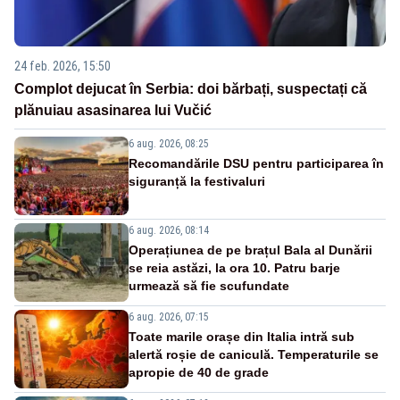
24 feb. 2026, 15:50
Complot dejucat în Serbia: doi bărbați, suspectați că
plănuiau asasinarea lui Vučić
6 aug. 2026, 08:25
Recomandările DSU pentru participarea în
siguranță la festivaluri
6 aug. 2026, 08:14
Operațiunea de pe brațul Bala al Dunării
se reia astăzi, la ora 10. Patru barje
urmează să fie scufundate
6 aug. 2026, 07:15
Toate marile orașe din Italia intră sub
alertă roșie de caniculă. Temperaturile se
apropie de 40 de grade