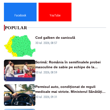
Facebook
YouTube
POPULAR
Cod galben de caniculă
30 iul. 2026, 08:57
Scrimă: România în semifinalele probei
masculine de sabie pe echipe de la
Campionatele Mondiale
30 iul. 2026, 08:59
Permisul auto, condiționat de reguli
medicale mai stricte. Ministerul Sănătății
propune schimbări majore
30 iul. 2026, 09:31