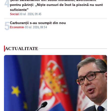
4
pentru părinți: „Niște cursuri de înot la piscină nu sunt
suficiente”
Social
-
30 iul. 2026, 09:45
5
Carburanții s-au scumpit din nou
Economie
-
30 iul. 2026, 08:54
ACTUALITATE