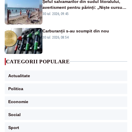
Șeful salvamarilor din sudul litoralului,
avertisment pentru părinți: „Niște cursuri
de înot la piscină nu sunt suficiente”
30 iul. 2026, 09:45
Carburanții s-au scumpit din nou
30 iul. 2026, 08:54
CATEGORII POPULARE
Actualitate
Politica
Economie
Social
Sport