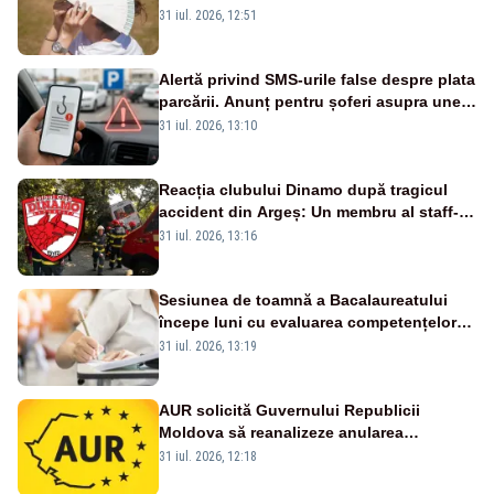
meteorologi
31 iul. 2026, 12:51
Alertă privind SMS-urile false despre plata
parcării. Anunț pentru șoferi asupra unei
noi metode de fraudă online
31 iul. 2026, 13:10
Reacția clubului Dinamo după tragicul
accident din Argeș: Un membru al staff-
ului medical a murit, antrenorul Adrian
31 iul. 2026, 13:16
Ropotan este în spital
Sesiunea de toamnă a Bacalaureatului
începe luni cu evaluarea competențelor
orale la Limba română
31 iul. 2026, 13:19
AUR solicită Guvernului Republicii
Moldova să reanalizeze anularea
concertului de Ziua Limbii Române
31 iul. 2026, 12:18