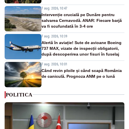
7 aug. 2026, 10:47
Intervenție crucială pe Dunăre pentru
salvarea Cernavodă. ANAR: Fiecare barjă
va fi scufundată în 3-4 ore
7 aug. 2026, 10:39
Alertă în aviație! Sute de avioane Boeing
737 MAX, vizate de inspecții obligatorii,
după descoperirea unor fisuri în fuselaj
7 aug. 2026, 10:01
Când revin ploile și când scapă România
de caniculă. Prognoza ANM pe o lună
POLITICA