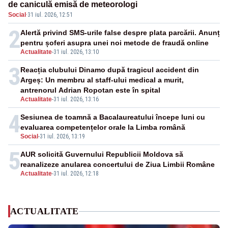
de caniculă emisă de meteorologi
Social
·
31 iul. 2026, 12:51
2
Alertă privind SMS-urile false despre plata parcării. Anunț
pentru șoferi asupra unei noi metode de fraudă online
Actualitate
-
31 iul. 2026, 13:10
3
Reacția clubului Dinamo după tragicul accident din
Argeș: Un membru al staff-ului medical a murit,
antrenorul Adrian Ropotan este în spital
Actualitate
-
31 iul. 2026, 13:16
4
Sesiunea de toamnă a Bacalaureatului începe luni cu
evaluarea competențelor orale la Limba română
Social
-
31 iul. 2026, 13:19
5
AUR solicită Guvernului Republicii Moldova să
reanalizeze anularea concertului de Ziua Limbii Române
Actualitate
-
31 iul. 2026, 12:18
ACTUALITATE