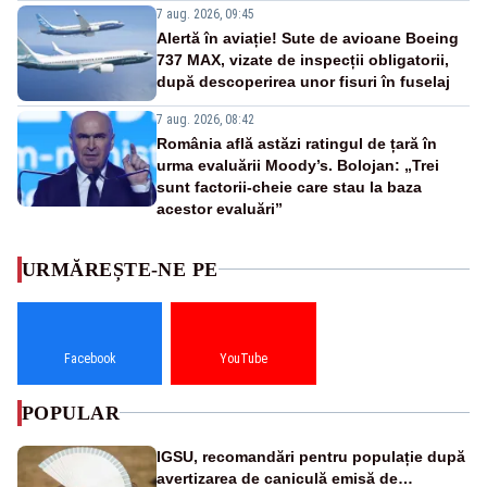
7 aug. 2026, 09:45
Alertă în aviație! Sute de avioane Boeing
737 MAX, vizate de inspecții obligatorii,
după descoperirea unor fisuri în fuselaj
7 aug. 2026, 08:42
România află astăzi ratingul de țară în
urma evaluării Moody’s. Bolojan: „Trei
sunt factorii-cheie care stau la baza
acestor evaluări”
URMĂREȘTE-NE PE
Facebook
YouTube
POPULAR
IGSU, recomandări pentru populație după
avertizarea de caniculă emisă de