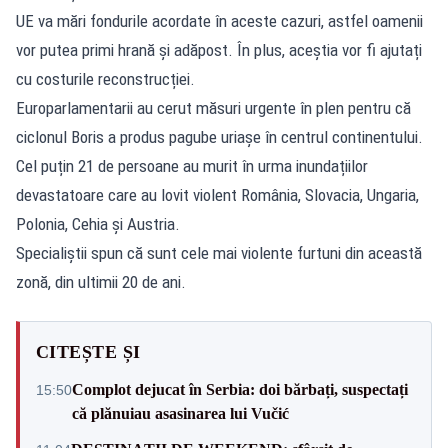
UE va mări fondurile acordate în aceste cazuri, astfel oamenii
vor putea primi hrană și adăpost. În plus, aceștia vor fi ajutați
cu costurile reconstrucției.
Europarlamentarii au cerut măsuri urgente în plen pentru că
ciclonul Boris a produs pagube uriașe în centrul continentului.
Cel puțin 21 de persoane au murit în urma inundațiilor
devastatoare care au lovit violent România, Slovacia, Ungaria,
Polonia, Cehia și Austria.
Specialiștii spun că sunt cele mai violente furtuni din această
zonă, din ultimii 20 de ani.
CITEȘTE ȘI
Complot dejucat în Serbia: doi bărbați, suspectați
15:50
că plănuiau asasinarea lui Vučić