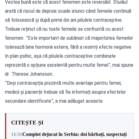
Vestea bună este că acest fenomen este reversibil. Studiul
arată că riscul de deprsie scade atunci când femeile continuă
să folosească și după primii doi ani pilulele contraceptive.
Trebuie reținut că nu toate femeile se confruntă cu acest
fenomen. ”Este important de subliniat că majoritatea femeilor
tolerează bine hormonii externi, fără a resimți efecte negative
în plan psihic, așa că pilulele contraceptive combinate
reprezintă o opțiune excelentă pentru multe femei”, mai spune
dr. Therese Johansson.
”Deși contracepția prezintă multe avantaje pentru femei,
medicii și pacienții trebuie să fie informați asupra efectelor
secundare identificate”, a mai adăugat aceasta.
CITEȘTE ȘI
Complot dejucat în Serbia: doi bărbați, suspectați
15:50