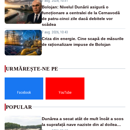
7 aug. 2026, 10:51
Bolojan: Nivelul Dunării asigură o
funcționare a centralei de la Cernavodă
de patru-cinci zile dacă debitele vor
scădea
7 aug. 2026, 10:43
Criza din energie. Cine scapă de măsurile
de raționalizare impuse de Bolojan
URMĂREȘTE-NE PE
Facebook
YouTube
POPULAR
Dunărea a secat atât de mult încât a scos
la suprafață nave naziste din al doilea