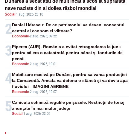
Dunărea a secat atât de mult încât a scos la suprafață
nave naziste din al doilea război mondial
Social
·
1 aug. 2026, 23:10
2
Daniel Udrescu: De ce patrimoniul va deveni conceptul
central al economiei viitoare?
Economie
-
2 aug. 2026, 09:22
3
Piperea (AUR): România a evitat retrogradarea la junk
pentru că era o catastrofă pentru bănci și fondurile de
pensii
Economie
-
2 aug. 2026, 10:01
4
Mobilizare masivă pe Dunăre, pentru salvarea producției
la Cernavodă. Armata va detona o stâncă și va devia apa
fluviului - IMAGINI AERIENE
Economie
-
2 aug. 2026, 10:07
5
Canicula schimbă regulile pe șosele. Restricții de tonaj
anunțate în mai multe județe
Social
-
1 aug. 2026, 23:06