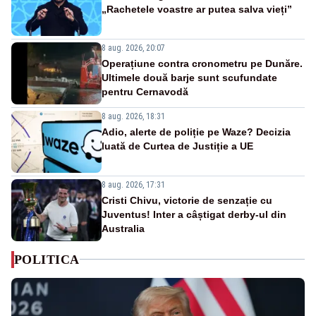
„Rachetele voastre ar putea salva vieți”
8 aug. 2026, 20:07
Operațiune contra cronometru pe Dunăre.
Ultimele două barje sunt scufundate
pentru Cernavodă
8 aug. 2026, 18:31
Adio, alerte de poliție pe Waze? Decizia
luată de Curtea de Justiție a UE
8 aug. 2026, 17:31
Cristi Chivu, victorie de senzație cu
Juventus! Inter a câștigat derby-ul din
Australia
POLITICA