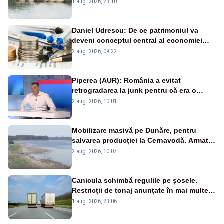
război mondial
1 aug. 2026, 23:10
Daniel Udrescu: De ce patrimoniul va
deveni conceptul central al economiei
viitoare?
2 aug. 2026, 09:22
Piperea (AUR): România a evitat
retrogradarea la junk pentru că era o
catastrofă pentru bănci și fondurile de
2 aug. 2026, 10:01
pensii
Mobilizare masivă pe Dunăre, pentru
salvarea producției la Cernavodă. Armata
va detona o stâncă și va devia apa
2 aug. 2026, 10:07
fluviului - IMAGINI AERIENE
Canicula schimbă regulile pe șosele.
Restricții de tonaj anunțate în mai multe
județe
1 aug. 2026, 23:06