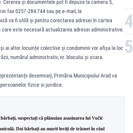
e. Cererea și documentele pot fi depuse la camera 5,
rin fax 0257-284.744 sau pe e-mail, la
isă va fi utilă și pentru corectarea adresei în cartea
 în care este necesară actualizarea adresei administrative.
și ai altor locuințe colective și condominii vor afișa la loc
răzii, numărul administrativ, nr. blocului și scara.
eprezentanții desemnați, Primăria Municipiului Arad va
 persoanelor fizice si juridice.
bărbați, suspectați că plănuiau asasinarea lui Vučić
culă. Doi bărbați au murit loviți de trăsnet în râul