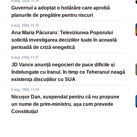
6 aug. 2026, 15:39
Guvernul a adoptat o hotărâre care aprobă
planurile de pregătire pentru riscuri
6 aug. 2026, 15:18
Ana Maria Păcuraru: Televiziunea Poporului
solicită investigarea deciziilor luate în această
perioadă de criză enegetică
6 aug. 2026, 11:27
JD Vance anunță negocieri de pace dificile și
îndelungate cu Iranul, în timp ce Teheranul neagă
existența discuțiilor cu SUA
6 aug. 2026, 11:24
Nicușor Dan, suspendat pentru că nu propune
un nume de prim-ministru, așa cum prevede
Constituția!