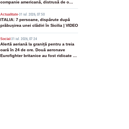
companie americană, distrusă de o
rachetă rusească
4
Actualitate
-
31 iul. 2026, 07:50
ITALIA: 7 persoane, dispărute după
prăbușirea unei clădiri în Sicilia | VIDEO
5
Social
-
31 iul. 2026, 07:24
Alertă aeriană la graniță pentru a treia
oară în 24 de ore. Două aeronave
Eurofighter britanice au fost ridicate de
la sol