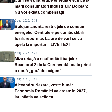
Cum se va întrerupe energia electrică la
marii consumatori industriali? Bolojan:
Nu vor exista compensații
6 aug. 2026, 15:33
Bolojan anunță restricțiile de consum
energetic. Centralele pe combustibili
fosili, repornite. La ore de vârf se va
apela la importuri - LIVE TEXT
6 aug. 2026, 15:24
Miza uriașă a scufundării barjelor.
Reactorul 2 de la Cernavodă poate primi
o nouă „gură de oxigen”
6 aug. 2026, 15:23
Alexandru Nazare, veste bună:
Economia României va crește în 2027,
iar inflația va scădea