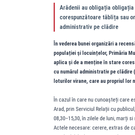
Arădenii au obligația obligația
corespunzătoare tăblița sau or
administrativ pe clădire
În vederea bunei organizări a recens
populației și locuințelor, Primăria M
aplica și de a menține în stare cores
cu numărul administrativ pe clădire 
loturilor virane, care au propriul lor 
În cazul în care nu cunoașteți care e
Arad, prin Serviciul Relații cu publicu
08,30–15,30, în zilele de luni, marți si 
Actele necesare: cerere, extras de c