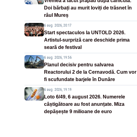
Vremea a făcut prăpăd după caniculă.
Doi bărbați au murit loviți de trăsnet în
râul Mureș
6 aug. 2026, 20:17
Start spectaculos la UNTOLD 2026.
Artistul-surpriză care deschide prima
seară de festival
6 aug. 2026, 19:56
Planul decisiv pentru salvarea
Reactorului 2 de la Cernavodă. Cum vor
fi scufundate barjele în Dunăre
6 aug. 2026, 19:19
Loto 6/49, 6 august 2026. Numerele
câștigătoare au fost anunțate. Miza
depășește 9 milioane de euro