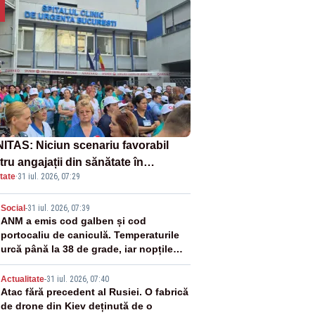
ITAS: Niciun scenariu favorabil
ru angajații din sănătate în
tate
·
31 iul. 2026, 07:29
ectul Legii salarizării
2
Social
-
31 iul. 2026, 07:39
ANM a emis cod galben și cod
portocaliu de caniculă. Temperaturile
urcă până la 38 de grade, iar nopțile
devin tropicale
3
Actualitate
-
31 iul. 2026, 07:40
Atac fără precedent al Rusiei. O fabrică
de drone din Kiev deținută de o