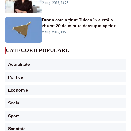
portiță?”
2 aug. 2026, 23:25
Drona care a ținut Tulcea în alertă a
zburat 20 de minute deasupra apelor
României. Au fost ridicate două F-16
2 aug. 2026, 19:28
CATEGORII POPULARE
Actualitate
Politica
Economie
Social
Sport
Sanatate