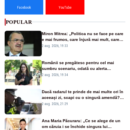
Facebook
YouTube
POPULAR
Miron Mitrea: „Politica nu se face pe care
e mai frumos, care înjură mai mult, care
țipă mai tare, ci pe proiecte”
2 aug. 2026, 19:33
Românii se pregătesc pentru cel mai
sumbru scenariu, odată cu alerta
energetică
2 aug. 2026, 19:34
Dacă radarul te prinde de mai multe ori în
aceeași zi, scapi cu o singură amendă?
Ce spune legea
2 aug. 2026, 21:29
Ana Maria Păcuraru: „Ce se alege de un
om căruia i se închide singura lui