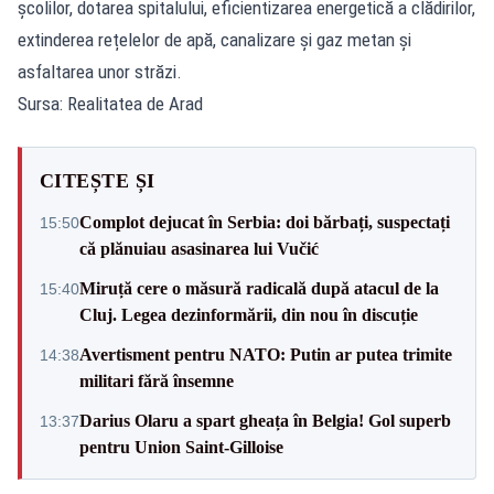
școlilor, dotarea spitalului, eficientizarea energetică a clădirilor,
extinderea rețelelor de apă, canalizare și gaz metan și
asfaltarea unor străzi.
Sursa: Realitatea de Arad
CITEȘTE ȘI
Complot dejucat în Serbia: doi bărbați, suspectați
15:50
că plănuiau asasinarea lui Vučić
Miruță cere o măsură radicală după atacul de la
15:40
Cluj. Legea dezinformării, din nou în discuție
Avertisment pentru NATO: Putin ar putea trimite
14:38
militari fără însemne
Darius Olaru a spart gheața în Belgia! Gol superb
13:37
pentru Union Saint-Gilloise