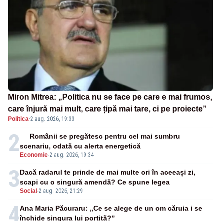
Miron Mitrea: „Politica nu se face pe care e mai frumos,
care înjură mai mult, care țipă mai tare, ci pe proiecte”
Politica
·
2 aug. 2026, 19:33
2
Românii se pregătesc pentru cel mai sumbru
scenariu, odată cu alerta energetică
Economie
-
2 aug. 2026, 19:34
3
Dacă radarul te prinde de mai multe ori în aceeași zi,
scapi cu o singură amendă? Ce spune legea
Social
-
2 aug. 2026, 21:29
4
Ana Maria Păcuraru: „Ce se alege de un om căruia i se
închide singura lui portiță?”