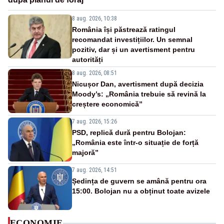
8 aug. 2026, 10:38
România își păstrează ratingul
recomandat investițiilor. Un semnal
pozitiv, dar și un avertisment pentru
autorități
8 aug. 2026, 08:51
Nicușor Dan, avertisment după decizia
Moody’s: „România trebuie să revină la
creștere economică”
7 aug. 2026, 15:26
PSD, replică dură pentru Bolojan:
„România este într-o situație de forță
majoră”
7 aug. 2026, 14:51
Ședința de guvern se amână pentru ora
15:00. Bolojan nu a obținut toate avizele
ECONOMIE