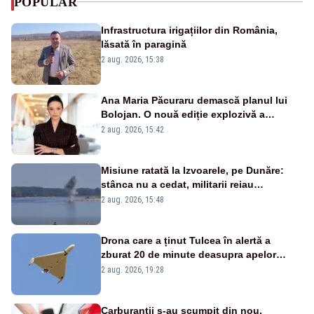
POPULAR
Infrastructura irigațiilor din România,
lăsată în paragină
2 aug. 2026, 15:38
Ana Maria Păcuraru demască planul lui
Bolojan. O nouă ediție explozivă a
emisiunii „Miza Zilei” la Realitatea PLUS
2 aug. 2026, 15:42
Misiune ratată la Izvoarele, pe Dunăre:
stânca nu a cedat, militarii reiau
detonările luni – VIDEO
2 aug. 2026, 15:48
Drona care a ținut Tulcea în alertă a
zburat 20 de minute deasupra apelor
României. Au fost ridicate două F-16
2 aug. 2026, 19:28
Carburanții s-au scumpit din nou,