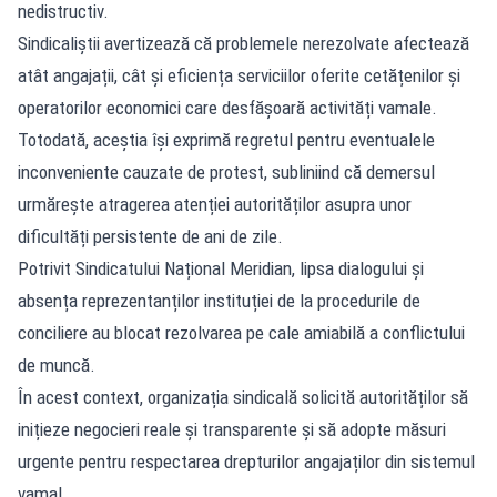
nedistructiv.
Sindicaliștii avertizează că problemele nerezolvate afectează
atât angajații, cât și eficiența serviciilor oferite cetățenilor și
operatorilor economici care desfășoară activități vamale.
Totodată, aceștia își exprimă regretul pentru eventualele
inconveniente cauzate de protest, subliniind că demersul
urmărește atragerea atenției autorităților asupra unor
dificultăți persistente de ani de zile.
Potrivit Sindicatului Național Meridian, lipsa dialogului și
absența reprezentanților instituției de la procedurile de
conciliere au blocat rezolvarea pe cale amiabilă a conflictului
de muncă.
În acest context, organizația sindicală solicită autorităților să
inițieze negocieri reale și transparente și să adopte măsuri
urgente pentru respectarea drepturilor angajaților din sistemul
vamal.