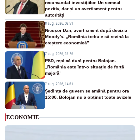
recomandat investițiilor. Un semnal
pozitiv, dar și un avertisment pentru
autorități
8 aug. 2026, 08:51
Nicușor Dan, avertisment după decizia
Moody’s: „România trebuie să revină la
creștere economică”
7 aug. 2026, 15:26
PSD, replică dură pentru Bolojan:
„România este într-o situație de forță
majoră”
7 aug. 2026, 14:51
Ședința de guvern se amână pentru ora
15:00. Bolojan nu a obținut toate avizele
ECONOMIE