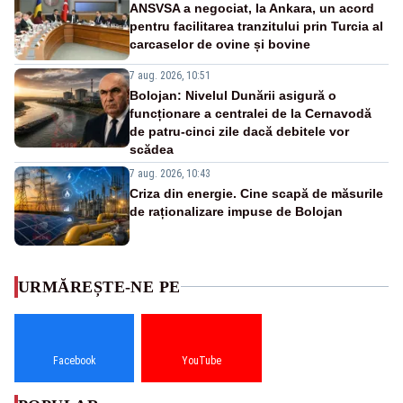
ANSVSA a negociat, la Ankara, un acord
pentru facilitarea tranzitului prin Turcia al
carcaselor de ovine și bovine
7 aug. 2026, 10:51
Bolojan: Nivelul Dunării asigură o
funcționare a centralei de la Cernavodă
de patru-cinci zile dacă debitele vor
scădea
7 aug. 2026, 10:43
Criza din energie. Cine scapă de măsurile
de raționalizare impuse de Bolojan
URMĂREȘTE-NE PE
Facebook
YouTube