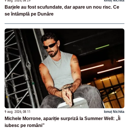
9 aug. 2026, 08:29
Ionuț Nichita
Barjele au fost scufundate, dar apare un nou risc. Ce
se întâmplă pe Dunăre
9 aug. 2026, 08:11
Ionuț Nichita
Michele Morrone, apariție surpriză la Summer Well: „Îi
iubesc pe români”