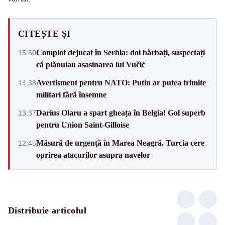
CITEȘTE ȘI
Complot dejucat în Serbia: doi bărbați, suspectați
15:50
că plănuiau asasinarea lui Vučić
Avertisment pentru NATO: Putin ar putea trimite
14:38
militari fără însemne
Darius Olaru a spart gheața în Belgia! Gol superb
13:37
pentru Union Saint-Gilloise
Măsură de urgență în Marea Neagră. Turcia cere
12:45
oprirea atacurilor asupra navelor
Distribuie articolul