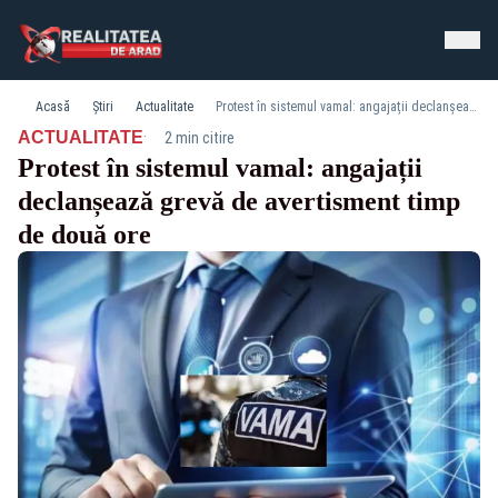
Acasă
Știri
Actualitate
Protest în sistemul vamal: angajații declanșează grevă de avertisment timp de două ore
·
ACTUALITATE
2 min citire
Protest în sistemul vamal: angajații
declanșează grevă de avertisment timp
de două ore