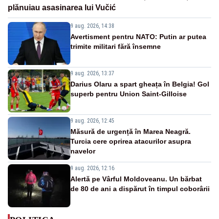
plănuiau asasinarea lui Vučić
9 aug. 2026, 14:38
Avertisment pentru NATO: Putin ar putea
trimite militari fără însemne
9 aug. 2026, 13:37
Darius Olaru a spart gheața în Belgia! Gol
superb pentru Union Saint-Gilloise
9 aug. 2026, 12:45
Măsură de urgență în Marea Neagră.
Turcia cere oprirea atacurilor asupra
navelor
9 aug. 2026, 12:16
Alertă pe Vârful Moldoveanu. Un bărbat
de 80 de ani a dispărut în timpul coborârii