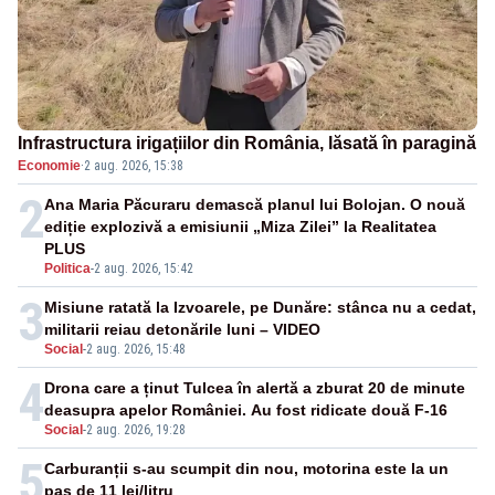
Infrastructura irigațiilor din România, lăsată în paragină
Economie
·
2 aug. 2026, 15:38
2
Ana Maria Păcuraru demască planul lui Bolojan. O nouă
ediție explozivă a emisiunii „Miza Zilei” la Realitatea
PLUS
Politica
-
2 aug. 2026, 15:42
3
Misiune ratată la Izvoarele, pe Dunăre: stânca nu a cedat,
militarii reiau detonările luni – VIDEO
Social
-
2 aug. 2026, 15:48
4
Drona care a ținut Tulcea în alertă a zburat 20 de minute
deasupra apelor României. Au fost ridicate două F-16
Social
-
2 aug. 2026, 19:28
5
Carburanții s-au scumpit din nou, motorina este la un
pas de 11 lei/litru