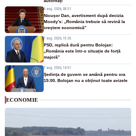
autorități
8 aug. 2026, 08:51
Nicușor Dan, avertisment după decizia
Moody’s: „România trebuie să revină la
creștere economică”
7 aug. 2026, 15:26
PSD, replică dură pentru Bolojan:
„România este într-o situație de forță
majoră”
7 aug. 2026, 14:51
Ședința de guvern se amână pentru ora
15:00. Bolojan nu a obținut toate avizele
ECONOMIE