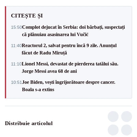
CITEȘTE ȘI
Complot dejucat în Serbia: doi bărbați, suspectați
15:50
că plănuiau asasinarea lui Vučić
Reactorul 2, salvat pentru încă 9 zile. Anunțul
11:40
făcut de Radu Miruță
Lionel Messi, devastat de pierderea tatălui său.
11:10
Jorge Messi avea 68 de ani
Joe Biden, vești îngrijorătoare despre cancer.
10:51
Boala s-a extins
Distribuie articolul