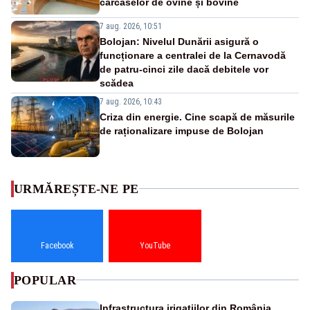
carcaselor de ovine și bovine
7 aug. 2026, 10:51
Bolojan: Nivelul Dunării asigură o
funcționare a centralei de la Cernavodă
de patru-cinci zile dacă debitele vor
scădea
7 aug. 2026, 10:43
Criza din energie. Cine scapă de măsurile
de raționalizare impuse de Bolojan
URMĂREȘTE-NE PE
Facebook
YouTube
POPULAR
Infrastructura irigațiilor din România,