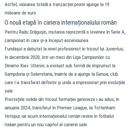
Astfel, valoarea totală a tranzacției poate ajunge la 19
milioane de euro.
O nouă etapă în cariera internaționalului român
Pentru Radu Drăgușin, mutarea reprezintă o revenire în Serie A,
campionat în care și-a început ascensiunea.
Fundașul a debutat la nivel profesionist în tricoul lui Juventus,
în decembrie 2020, într-un meci din Liga Campionilor cu
Dinamo Kiev. Ulterior, a evoluat sub formă de împrumut la
Sampdoria și Salernitana, înainte de a ajunge la Genoa, club
care l-a transferat definitiv și unde a impresionat prin evoluțiile
sale.
Prestațiile solide din tricoul formației genoveze i-au adus, în
ianuarie 2024, transferul în Premier League, la Tottenham
Hotspur, iar acum internaționalul român revine în fotbalul
italian pentru un nou capitol al carierei sale.