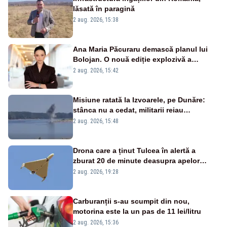
lăsată în paragină
2 aug. 2026, 15:38
Ana Maria Păcuraru demască planul lui
Bolojan. O nouă ediție explozivă a
emisiunii „Miza Zilei” la Realitatea PLUS
2 aug. 2026, 15:42
Misiune ratată la Izvoarele, pe Dunăre:
stânca nu a cedat, militarii reiau
detonările luni – VIDEO
2 aug. 2026, 15:48
Drona care a ținut Tulcea în alertă a
zburat 20 de minute deasupra apelor
României. Au fost ridicate două F-16
2 aug. 2026, 19:28
Carburanții s-au scumpit din nou,
motorina este la un pas de 11 lei/litru
2 aug. 2026, 15:36