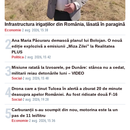
Infrastructura irigațiilor din România, lăsată în paragină
Economie
·
2 aug. 2026, 15:38
2
Ana Maria Păcuraru demască planul lui Bolojan. O nouă
ediție explozivă a emisiunii „Miza Zilei” la Realitatea
PLUS
Politica
-
2 aug. 2026, 15:42
3
Misiune ratată la Izvoarele, pe Dunăre: stânca nu a cedat,
militarii reiau detonările luni – VIDEO
Social
-
2 aug. 2026, 15:48
4
Drona care a ținut Tulcea în alertă a zburat 20 de minute
deasupra apelor României. Au fost ridicate două F-16
Social
-
2 aug. 2026, 19:28
5
Carburanții s-au scumpit din nou, motorina este la un
pas de 11 lei/litru
Economie
-
2 aug. 2026, 15:36