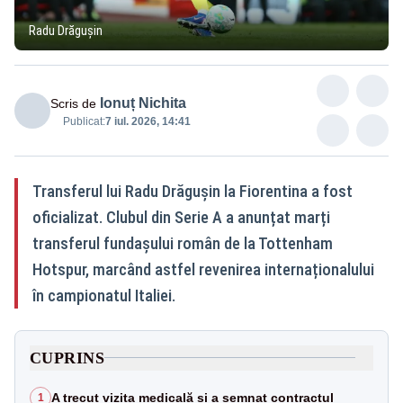
Radu Drăgușin
Ionuț Nichita
Scris de
Publicat:
7 iul. 2026, 14:41
Transferul lui Radu Drăgușin la Fiorentina a fost
oficializat. Clubul din Serie A a anunțat marți
transferul fundașului român de la Tottenham
Hotspur, marcând astfel revenirea internaționalului
în campionatul Italiei.
CUPRINS
A trecut vizita medicală și a semnat contractul
1