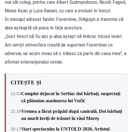
noii săi colegi, printre care Albert Gudmundsson, Nicolò Fagioli,
Moise Kean și Luca Ranieri, cu care a evoluat în trecut.
În mesajul adresat fanilor Fiorentinei, Drăgușin a transmis că
abia așteaptă să joace în fața acestora.
„Sunt fericit să fiu aici și abia aștept să îmbrac tricoul violet.
Am simțit atmosfera creată de suporterii Fiorentinei ca
adversar, iar acum vreau să o trăiesc ca parte din casa mea”, a
afirmat internaționalul român.
CITEȘTE ȘI
Complot dejucat în Serbia: doi bărbați, suspectați
15:50
că plănuiau asasinarea lui Vučić
Vremea a făcut prăpăd după caniculă. Doi bărbați
21:39
au murit loviți de trăsnet în râul Mureș
Start spectaculos la UNTOLD 2026. Artistul-
20:17