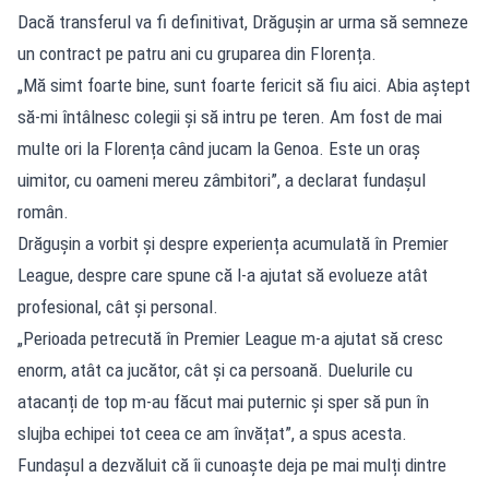
Dacă transferul va fi definitivat, Drăgușin ar urma să semneze
un contract pe patru ani cu gruparea din Florența.
„Mă simt foarte bine, sunt foarte fericit să fiu aici. Abia aștept
să-mi întâlnesc colegii și să intru pe teren. Am fost de mai
multe ori la Florența când jucam la Genoa. Este un oraș
uimitor, cu oameni mereu zâmbitori”, a declarat fundașul
român.
Drăgușin a vorbit și despre experiența acumulată în Premier
League, despre care spune că l-a ajutat să evolueze atât
profesional, cât și personal.
„Perioada petrecută în Premier League m-a ajutat să cresc
enorm, atât ca jucător, cât și ca persoană. Duelurile cu
atacanți de top m-au făcut mai puternic și sper să pun în
slujba echipei tot ceea ce am învățat”, a spus acesta.
Fundașul a dezvăluit că îi cunoaște deja pe mai mulți dintre