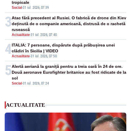
tropicale
Social
-
31 iul. 2026, 07:39
3
Atac fără precedent al Rusiei. O fabrică de drone din Kiev
deținută de o companie americană, distrusă de o rachetă
rusească
Actualitate
-
31 iul. 2026, 07:40
4
ITALIA: 7 persoane, dispărute după prăbușirea unei
clădiri în Sicilia | VIDEO
Actualitate
-
31 iul. 2026, 07:50
5
Alertă aeriană la graniță pentru a treia oară în 24 de ore.
Două aeronave Eurofighter britanice au fost ridicate de la
sol
Social
-
31 iul. 2026, 07:24
ACTUALITATE