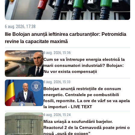
6 aug. 2026, 17:38
Ilie Bolojan anunță ieftinirea carburanților: Petromidia
revine la capacitate maximă
6 aug. 2026, 15:36
Cum se va întrerupe energia electrică la
marii consumatori industriali? Bolojan:
Nu vor exista compensații
6 aug. 2026, 15:33
Bolojan anunță restricțiile de consum
energetic. Centralele pe combustibili
fosili, repornite. La ore de vârf se va apela
la importuri - LIVE TEXT
6 aug. 2026, 15:24
Miza uriașă a scufundării barjelor.
Reactorul 2 de la Cernavodă poate primi o
nouă „gură de oxigen”