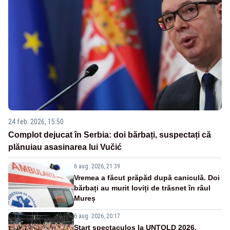
24 feb. 2026, 15:50
Complot dejucat în Serbia: doi bărbați, suspectați că
plănuiau asasinarea lui Vučić
6 aug. 2026, 21:39
Vremea a făcut prăpăd după caniculă. Doi
bărbați au murit loviți de trăsnet în râul
Mureș
6 aug. 2026, 20:17
Start spectaculos la UNTOLD 2026.