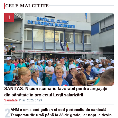
CELE MAI CITITE
1
SANITAS: Niciun scenariu favorabil pentru angajații
din sănătate în proiectul Legii salarizării
Sanatate
·
31 iul. 2026, 07:29
2
ANM a emis cod galben și cod portocaliu de caniculă.
Temperaturile urcă până la 38 de grade, iar nopțile devin