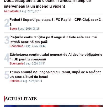
Două elicoptere s-au ciocnit în Grecia, în timp ce
interveneau la un incendiu violent
Actualitate
·
3 aug. 2026, 08:17
2
Fotbal / SuperLiga, etapa 3: FC Rapid – CFR Cluj, scor 3-
1
Sport
-
3 aug. 2026, 08:21
3
Prețurile carburanților pe 3 august. Unde este cea mai
ieftină benzină din țară
Economie
-
3 aug. 2026, 08:47
4
Etichetarea conținutului generat de AI devine obligatorie
în UE pentru companii
Economie
-
3 aug. 2026, 08:51
5
Trump anunță noi negocieri cu Iranul, după ce a amânat
un atac alături de Israel
Politica
-
3 aug. 2026, 08:14
ACTUALITATE