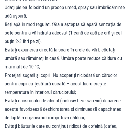
Udați pielea folosind un prosop umed, spray sau îmbrăcăminte
udă ușoară;
Beți apă în mod regulat, fără a aştepta să apară senzaţia de
sete pentru a vă hidrata adecvat (1 cană de apă pe oră și cel
puțin 2-3 litri pe zi);
Evitați expunerea directă la soare în orele de vârf, căutați
umbră sau rămâneți în casă. Umbra poate reduce căldura cu
mai mult de 10 °C;
Protejați sugarii și copiii. Nu acoperiți niciodată un cărucior
pentru copii cu țesătură uscată – acest lucru crește
temperatura în interiorul căruciorului;
Evitați consumului de alcool (inclusiv bere sau vin) deoarece
acesta favorizează deshidratarea şi diminuează capacitatea
de luptă a organismului împotriva căldurii;
Evitați băuturile care au conţinut ridicat de cofeină (cafea,