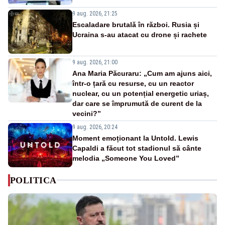
9 aug. 2026, 21:25
Escaladare brutală în război. Rusia și
Ucraina s-au atacat cu drone și rachete
9 aug. 2026, 21:00
Ana Maria Păcuraru: „Cum am ajuns aici,
într-o țară cu resurse, cu un reactor
nuclear, cu un potențial energetic uriaș,
dar care se împrumută de curent de la
vecini?”
9 aug. 2026, 20:24
Moment emoționant la Untold. Lewis
Capaldi a făcut tot stadionul să cânte
melodia „Someone You Loved”
POLITICA