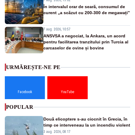
7 aug. 2026, 13:02
În intervalul orar de seară, consumul de
curent „a scăzut cu 200-300 de megawați”
7 aug. 2026, 10:57
ANSVSA a negociat, la Ankara, un acord
pentru facilitarea tranzitului prin Turcia al
carcaselor de ovine și bovine
URMĂREȘTE-NE PE
Facebook
YouTube
POPULAR
Două elicoptere s-au ciocnit în Grecia, în
timp ce interveneau la un incendiu violent
3 aug. 2026, 08:17