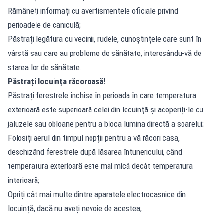
Rămâneți informați cu avertismentele oficiale privind
perioadele de caniculă;
Păstrați legătura cu vecinii, rudele, cunoștințele care sunt în
vârstă sau care au probleme de sănătate, interesându-vă de
starea lor de sănătate.
Păstrați locuința răcoroasă!
Păstrați ferestrele închise în perioada în care temperatura
exterioară este superioară celei din locuinţă și acoperiți-le cu
jaluzele sau obloane pentru a bloca lumina directă a soarelui;
Folosiți aerul din timpul nopții pentru a vă răcori casa,
deschizând ferestrele după lăsarea întunericului, când
temperatura exterioară este mai mică decât temperatura
interioară;
Opriți cât mai multe dintre aparatele electrocasnice din
locuință, dacă nu aveți nevoie de acestea;