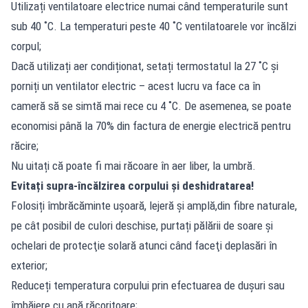
Utilizați ventilatoare electrice numai când temperaturile sunt
sub 40 ˚C. La temperaturi peste 40 ˚C ventilatoarele vor încălzi
corpul;
Dacă utilizați aer condiționat, setați termostatul la 27 ˚C și
porniți un ventilator electric – acest lucru va face ca în
cameră să se simtă mai rece cu 4 ˚C. De asemenea, se poate
economisi până la 70% din factura de energie electrică pentru
răcire;
Nu uitați că poate fi mai răcoare în aer liber, la umbră.
Evitați supra-încălzirea corpului și deshidratarea!
Folosiți îmbrăcăminte ușoară, lejeră și amplă,din fibre naturale,
pe cât posibil de culori deschise, purtați pălării de soare și
ochelari de protecţie solară atunci când faceţi deplasări în
exterior;
Reduceți temperatura corpului prin efectuarea de duşuri sau
îmbăiere cu apă răcoritoare;