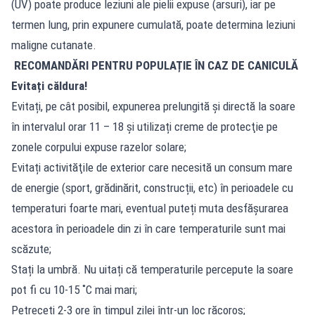
(UV) poate produce leziuni ale pielii expuse (arsuri), iar pe
termen lung, prin expunere cumulată, poate determina leziuni
maligne cutanate.
RECOMANDĂRI PENTRU POPULAȚIE ÎN CAZ DE CANICULĂ
Evitați căldura!
Evitați, pe cât posibil, expunerea prelungită şi directă la soare
în intervalul orar 11 – 18 şi utilizați creme de protecţie pe
zonele corpului expuse razelor solare;
Evitați activităţile de exterior care necesită un consum mare
de energie (sport, grădinărit, construcții, etc) în perioadele cu
temperaturi foarte mari, eventual puteți muta desfăşurarea
acestora în perioadele din zi în care temperaturile sunt mai
scăzute;
Stați la umbră. Nu uitați că temperaturile percepute la soare
pot fi cu 10-15 ˚C mai mari;
Petreceți 2-3 ore în timpul zilei într-un loc răcoros;