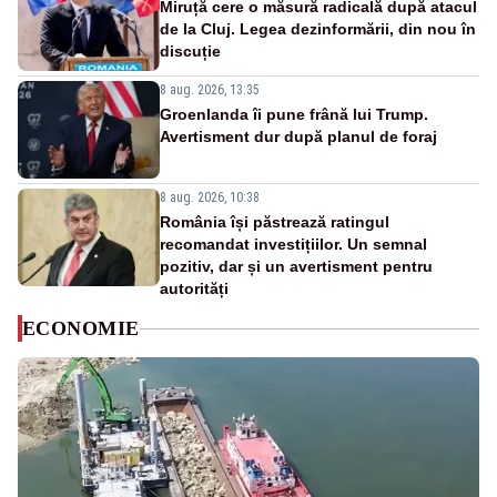
Miruță cere o măsură radicală după atacul
de la Cluj. Legea dezinformării, din nou în
discuție
8 aug. 2026, 13:35
Groenlanda îi pune frână lui Trump.
Avertisment dur după planul de foraj
8 aug. 2026, 10:38
România își păstrează ratingul
recomandat investițiilor. Un semnal
pozitiv, dar și un avertisment pentru
autorități
ECONOMIE