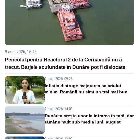
9 aug. 2026, 16:48
Pericolul pentru Reactorul 2 de la Cernavodă nu a
trecut. Barjele scufundate în Dunăre pot fi dislocate
9 aug. 2026, 09:28
Inflația distruge majorarea salariului
minim. Românii nu simt un trai mai bun
7 aug. 2026, 14:03
Dunărea crește ușor la intrarea în țară, dar
rămâne mult sub media lunii august