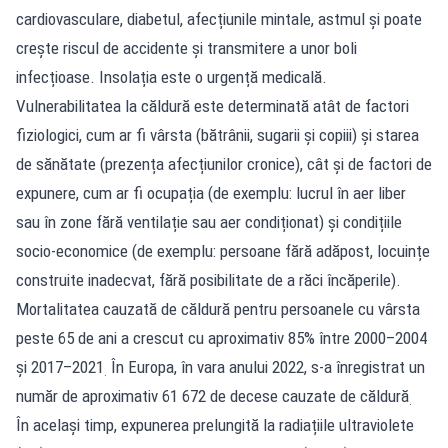
cardiovasculare, diabetul, afecțiunile mintale, astmul și poate
crește riscul de accidente și transmitere a unor boli
infecțioase. Insolația este o urgență medicală.
Vulnerabilitatea la căldură este determinată atât de factori
fiziologici, cum ar fi vârsta (bătrânii, sugarii și copiii) și starea
de sănătate (prezența afecțiunilor cronice), cât și de factori de
expunere, cum ar fi ocupația (de exemplu: lucrul în aer liber
sau în zone fără ventilație sau aer condiționat) și condițiile
socio-economice (de exemplu: persoane fără adăpost, locuințe
construite inadecvat, fără posibilitate de a răci încăperile).
Mortalitatea cauzată de căldură pentru persoanele cu vârsta
peste 65 de ani a crescut cu aproximativ 85% între 2000–2004
și 2017–2021
În Europa, în vara anului 2022, s-a înregistrat un
.
număr de aproximativ 61 672 de decese cauzate de căldură
.
În același timp, expunerea prelungită la radiațiile ultraviolete