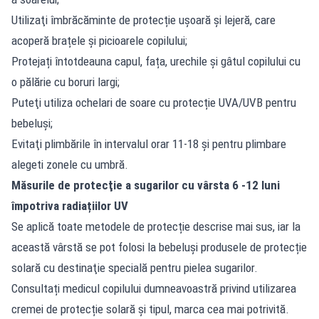
Utilizaţi îmbrăcăminte de protecție ușoară și lejeră, care
acoperă brațele și picioarele copilului;
Protejați întotdeauna capul, fața, urechile și gâtul copilului cu
o pălărie cu boruri largi;
Puteţi utiliza ochelari de soare cu protecție UVA/UVB pentru
bebeluşi;
Evitaţi plimbările în intervalul orar 11-18 şi pentru plimbare
alegeti zonele cu umbră.
Măsurile de protecţie a sugarilor cu vârsta 6 -12 luni
împotriva radiațiilor UV
Se aplică toate metodele de protecție descrise mai sus, iar la
această vârstă se pot folosi la bebeluși produsele de protecție
solară cu destinaţie specială pentru pielea sugarilor.
Consultați medicul copilului dumneavoastră privind utilizarea
cremei de protecție solară și tipul, marca cea mai potrivită.