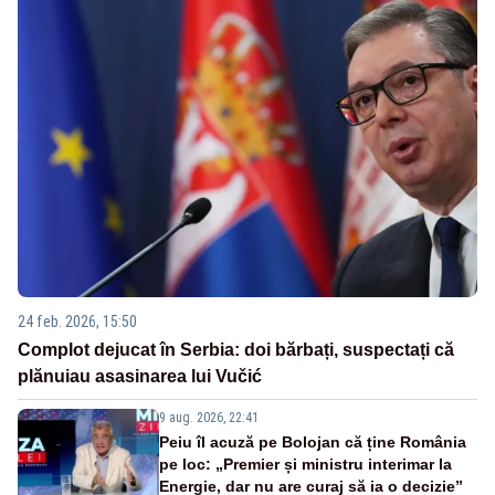
24 feb. 2026, 15:50
Complot dejucat în Serbia: doi bărbați, suspectați că
plănuiau asasinarea lui Vučić
9 aug. 2026, 22:41
Peiu îl acuză pe Bolojan că ține România
pe loc: „Premier și ministru interimar la
Energie, dar nu are curaj să ia o decizie”