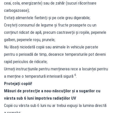
ceai, cola, energizante) sau de zahăr (sucuri răcoritoare
carbogazoase);
Evitați alimentele fierbinţi şi pe cele greu digerabile;
Creşteți consumul de legume şi fructe proaspete cu un
conținut ridicat de apă, precum castraveţii și roşiile, pepenele
galben, pepenele roşu, prunele;
Nu lăsați niciodată copiii sau animale în vehicule parcate
pentru o perioadă de timp, deoarece temperaturile pot deveni
rapid periculos de ridicate;
Urmați instrucțiunile pentru menținerea rece a locuinței pentru
6
a menține o temperatură interioară sigură
.
Protejați copiii!
Măsuri de protecţie a nou-născuţilor şi a sugarilor cu
vârsta sub 6 luni împotriva radiațiilor UV
Copiii cu vârsta sub 6 luni nu ar trebui expuşi la lumina directă
a soarelui;