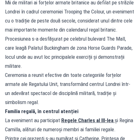
Mii de militari ai forțelor armate britanice au defilat pe străzile
Londrei în cadrul ceremoniei Trooping the Colour, un eveniment
cu o tradiție de peste două secole, considerat unul dintre cele
mai importante momente din calendarul regal britanic.
Procesiunea s-a desfășurat pe celebrul bulevard The Mall,
care leagă Palatul Buckingham de zona Horse Guards Parade,
locul unde au avut loc principalele exerciții și demonstrații
militare.
Ceremonia a reunit efective din toate categoriile forțelor
armate ale Regatului Unit, transformând centrul Londrei într-
un adevărat spectacol de disciplină militară, tradiție și
simbolism regal.
Familia regală, în centrul atenției
La eveniment au participat
Regele Charles al III-lea
și Regina
Camilla, alături de numeroși membri ai familiei regale.
Printre cei prezenți s-au numărat și Catherine, Prințesa de