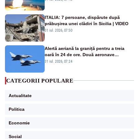
rusească
ITALIA: 7 persoane, dispărute după
prăbușirea unei clădiri în Sicilia | VIDEO
31 iul. 2026, 07:50
Alertă aeriană la graniță pentru a treia
oară în 24 de ore. Două aeronave
Eurofighter britanice au fost ridicate de la
31 iul. 2026, 07:24
sol
CATEGORII POPULARE
Actualitate
Politica
Economie
Social