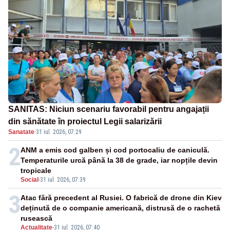
SANITAS: Niciun scenariu favorabil pentru angajații
din sănătate în proiectul Legii salarizării
Sanatate
·
31 iul. 2026, 07:29
2
ANM a emis cod galben și cod portocaliu de caniculă.
Temperaturile urcă până la 38 de grade, iar nopțile devin
tropicale
Social
-
31 iul. 2026, 07:39
3
Atac fără precedent al Rusiei. O fabrică de drone din Kiev
deținută de o companie americană, distrusă de o rachetă
rusească
Actualitate
-
31 iul. 2026, 07:40