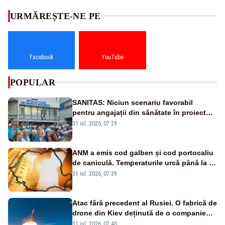
URMĂREȘTE-NE PE
Facebook
YouTube
POPULAR
SANITAS: Niciun scenariu favorabil
pentru angajații din sănătate în proiectul
Legii salarizării
31 iul. 2026, 07:29
ANM a emis cod galben și cod portocaliu
de caniculă. Temperaturile urcă până la 38
de grade, iar nopțile devin tropicale
31 iul. 2026, 07:39
Atac fără precedent al Rusiei. O fabrică de
drone din Kiev deținută de o companie
americană, distrusă de o rachetă
31 iul. 2026, 07:40