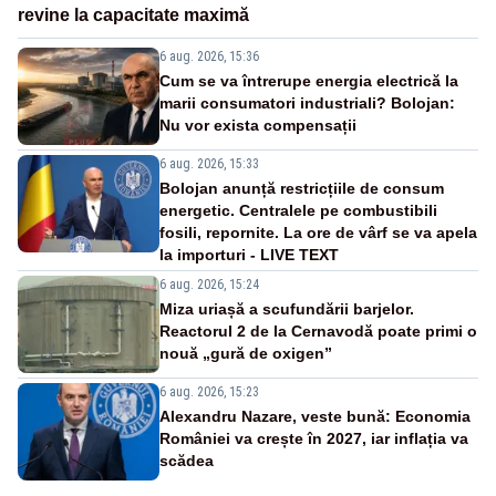
revine la capacitate maximă
6 aug. 2026, 15:36
Cum se va întrerupe energia electrică la
marii consumatori industriali? Bolojan:
Nu vor exista compensații
6 aug. 2026, 15:33
Bolojan anunță restricțiile de consum
energetic. Centralele pe combustibili
fosili, repornite. La ore de vârf se va apela
la importuri - LIVE TEXT
6 aug. 2026, 15:24
Miza uriașă a scufundării barjelor.
Reactorul 2 de la Cernavodă poate primi o
nouă „gură de oxigen”
6 aug. 2026, 15:23
Alexandru Nazare, veste bună: Economia
României va crește în 2027, iar inflația va
scădea