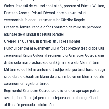
Wales, însoțită de cei trei copii ai săi, precum și Prințul William,
Prințesa Anne și Prințul Edward, care au avut roluri
ceremoniale în cadrul regimentelor Gărzilor Regale.
Prezența familiei regale a fost salutată de miile de persoane
adunate de-a lungul traseului paradei.
Grenadier Guards, în prim-planul ceremoniei
Punctul central al evenimentului a fost prezentarea drapelului
ceremonial King's Colour al regimentului Grenadier Guards, una
dintre cele mai prestigioase unități militare ale Marii Britanii.
Militarii au defilat în uniforme tradiționale, purtând tunicile roșii
și celebrele căciuli din blană de urs, simboluri emblematice ale
ceremoniilor regale britanice.
Regimentul Grenadier Guards are o istorie de aproape patru
secole, fiind înființat pentru protejarea viitorului rege Charles
al II-lea în perioada exilului său.