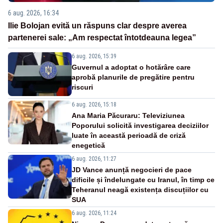
6 aug. 2026, 16:34
Ilie Bolojan evită un răspuns clar despre averea
partenerei sale: „Am respectat întotdeauna legea”
6 aug. 2026, 15:39
Guvernul a adoptat o hotărâre care
aprobă planurile de pregătire pentru
riscuri
6 aug. 2026, 15:18
Ana Maria Păcuraru: Televiziunea
Poporului solicită investigarea deciziilor
luate în această perioadă de criză
enegetică
6 aug. 2026, 11:27
JD Vance anunță negocieri de pace
dificile și îndelungate cu Iranul, în timp ce
Teheranul neagă existența discuțiilor cu
SUA
6 aug. 2026, 11:24