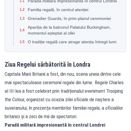
Paradă militară impresionantă în centrul Londrei
1.1
Familia regală, în centrul atenției
1.2
Grenadier Guards, în prim-planul ceremoniei
1.3
Apariția de la balconul Palatului Buckingham,
1.4
momentul așteptat al zilei
O tradiție regală care atrage atenția întregii lumi
1.5
Ziua Regelui sărbătorită în Londra
Capitala Marii Britanii a fost, din nou, scena uneia dintre cele
mai spectaculoase ceremonii regale din lume. Regele Charles
al III-lea a fost celebrat prin tradiționalul eveniment Trooping
the Colour, organizat cu ocazia zilei oficiale de naștere a
suveranului, în prezența membrilor familiei regale, a oficialilor
britanici și a zeci de mii de spectatori.
Paradă militară impresionantă în centrul Londrei