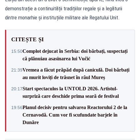
demonstrație a continuității tradițiilor regale și a legăturii
dintre monarhie și instituțiile militare ale Regatului Unit.
CITEȘTE ȘI
Complot dejucat în Serbia: doi bărbați, suspectați
15:50
că plănuiau asasinarea lui Vučić
Vremea a făcut prăpăd după caniculă. Doi bărbați
21:39
au murit loviți de trăsnet în râul Mureș
Start spectaculos la UNTOLD 2026. Artistul-
20:17
surpriză care deschide prima seară de festival
Planul decisiv pentru salvarea Reactorului 2 de la
19:56
Cernavodă. Cum vor fi scufundate barjele în
Dunăre