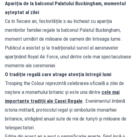
Apariția de la balconul Palatului Buckingham, momentul
așteptat al zilei
Ca în fiecare an, festivitățile s-au încheiat cu apariția
membrilor familiei regale la balconul Palatul Buckingham,
moment urmărit de milioane de oameni din întreaga lume.
Publicul a asistat și la tradiționalul survol al aeronavelor
aparținând Royal Air Force, unul dintre cele mai spectaculoase
momente ale ceremoniei.
O tradiție regală care atrage atenția întregii lumi
Trooping the Colour reprezintă celebrarea oficială a zilei de
naștere a monarhului britanic și este una dintre
cele mai
importante tradiții ale Casei Regale
. Evenimentul îmbină
istoria militară, protocolul regal și simbolurile monarhiei
britanice, atrăgând anual sute de mii de turiști și milioane de
telespectatori.
Ediția din acest an a avut o semnificație aparte, fiind încă o