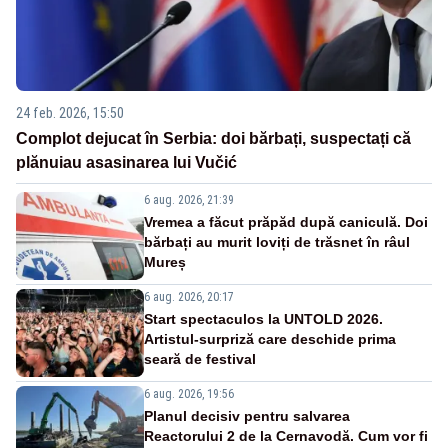
24 feb. 2026, 15:50
Complot dejucat în Serbia: doi bărbați, suspectați că
plănuiau asasinarea lui Vučić
6 aug. 2026, 21:39
Vremea a făcut prăpăd după caniculă. Doi
bărbați au murit loviți de trăsnet în râul
Mureș
6 aug. 2026, 20:17
Start spectaculos la UNTOLD 2026.
Artistul-surpriză care deschide prima
seară de festival
6 aug. 2026, 19:56
Planul decisiv pentru salvarea
Reactorului 2 de la Cernavodă. Cum vor fi